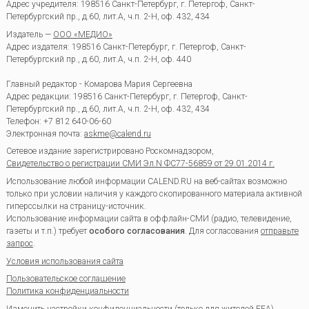
Адрес учредителя: 198516 Санкт-Петербург, г. Петергоф, Санкт-
Петербургский пр., д.60, лит.А, ч.п. 2-Н, оф. 432, 434
Издатель —
ООО «МЕДИО»
Адрес издателя: 198516 Санкт-Петербург, г. Петергоф, Санкт-
Петербургский пр., д.60, лит.А, ч.п. 2-Н, оф. 440
Главный редактор - Комарова Мария Сергеевна
Адрес редакции:
198516
Санкт-Петербург, г. Петергоф
,
Санкт-
Петербургский пр., д.60, лит.А, ч.п. 2-Н, оф. 432, 434
Телефон:
+7 812 640-06-60
Электронная почта:
askme@calend.ru
Сетевое издание зарегистрировано Роскомнадзором,
Свидетельство о регистрации СМИ Эл.N ФС77-56859 от 29.01.2014 г.
Использование любой информации CALEND.RU на веб-сайтах возможно
только при условии наличия у каждого скопированного материала активной
гиперссылки на страницу-источник.
Использование информации сайта в оффлайн-СМИ (радио, телевидение,
газеты и т.п.) требует
особого согласования
. Для согласования
отправьте
запрос
.
Условия использования сайта
Пользовательское соглашение
Политика конфиденциальности