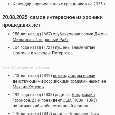
Календарь православных праздников на 2025 г.
20.08.2025: самое интересное из хроники
прошедших лет
358 лет назад (1667)
опубликована поэма Джона
Мильтона «Потерянный Рай»
304 года назад (1721)
пущены знаменитые
фонтаны и каскады Петергофа
Фото: В Алексеев, личгый архив
213 лет назад (1812)
командующим всеми
действующими российскими армиями назначен
Михаил Кутузов
192 года назад (1833) родился
Бенджамин
Гаррисон
, 23-й президент США (1889—1893),
политический и общественный деятель
178 лет назад (1847) родился
Болеслав Прус
,