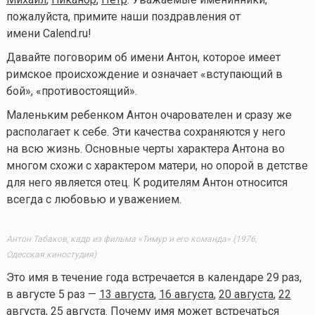
пожалуйста, примите наши поздравления от
имени Calend.ru!
Давайте поговорим об имени Антон, которое имеет
римское происхождение и означает «вступающий в
бой», «противостоящий».
Маленьким ребенком Антон очарователен и сразу же
располагает к себе. Эти качества сохраняются у него
на всю жизнь. Основные черты характера Антона во
многом схожи с характером матери, но опорой в детстве
для него является отец. К родителям Антон относится
всегда с любовью и уважением.
Антон Табаков, кадр из фильма «Тимур и его команда» (1976,
Одесская киностудия)
Это имя в течение года встречается в календаре 29 раз,
в августе 5 раз —
13 августа
,
16 августа
,
20 августа
,
22
августа
,
25 августа
. Почему имя может встречаться