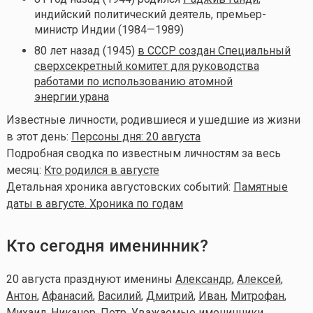
индийский политический деятель, премьер-
министр Индии (1984—1989)
80 лет назад (1945)
в СССР создан Специальный
сверхсекретный комитет для руководства
работами по использованию атомной
энергии урана
Известные личности, родившиеся и ушедшие из жизни
в этот день:
Персоны дня: 20 августа
Подробная сводка по известным личностям за весь
месяц:
Кто родился в августе
Детальная хроника августовских событий:
Памятные
даты в августе. Хроника по годам
Кто сегодня именинник?
20 августа празднуют именины
Александр
,
Алексей
,
Антон
,
Афанасий
,
Василий
,
Дмитрий
,
Иван
,
Митрофан
,
Михаил
,
Никанор
,
Петр
. Уважаемые именинники,