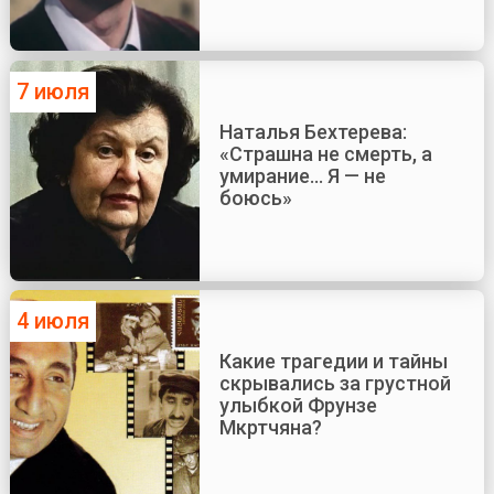
7 июля
Наталья Бехтерева:
«Страшна не смерть, а
умирание... Я — не
боюсь»
4 июля
Какие трагедии и тайны
скрывались за грустной
улыбкой Фрунзе
Мкртчяна?