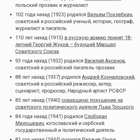
польский прозаик и журналист
102 года назад (1923) родился
Вильям Похлебкин
,
советский и российский ученый, историк, географ,
журналист и писатель
110 лет назад (1915)
в русскую армию принят 18-
летний Георгий Жуков – будущий Маршал
Советского Союза
93 года назад (1932) родился
Василий Аксенов
,
советский и российский писатель-прозаик
88 лет назад (1937) родился
Андрей Кончаловский
,
советский и российский режиссер, актер,
сценарист, продюсер, Народный артист РСФСР
85 лет назад (1940)
совершено покушение на
советского политического деятеля Льва Троцкого
84 года назад (1941) родился
Слободан
Милошевич
, югославский и сербский
государственный и политический деятель
81 год назад (1944) родился
Раджив Ганди
,