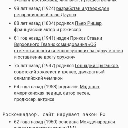
98 лет назад (1924)
разработан и утвержден
репарационный план Дауэса
88 лет назад (1834) родился
Пьер Ришар
,
французский актер и режиссер
81 год назад (1941)
издан Приказ Ставки
Верховного Главнокомандования «Об
ответственности военнослужащих за сдачу в плен
и оставление врагу оружия»
75 лет назад (1947) родился
Геннадий Цыганков
,
советский хоккеист и тренер, двукратный
олимпийский чемпион
64 года назад (1958) родилась
Мадонна
,
американская певица, автор песен,
продюсер, актриса
Роскомнадзор: сайт нарушает закон РФ
62 года назад (1960)
основана Международная