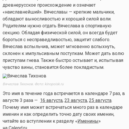
древнерусское происхождение и означает
«наиславнейший». Вячеславы — крепкие мальчики,
обладают выносливостью и хорошей силой воли.
Родителям нужно отдать Вячеслава в спортивную
секцию. Обладая физической силой, он всегда будет
бороться с несправедливостью, защитит слабого.
Вячеслав вспыльчив, может мгновенно вспыхнуть,
склонен к импульсивным поступкам. Может дать волю
приступам гнева. Также быстро остывает и, испытывая
чувство вины, становится более покладистым.
Вячеслав Тихонов. Фото: kinopoisk.ru
Это имя в течение года встречается в календаре 7 раз, в
августе 3 раза —
16 августа
,
23 августа
,
25 августа
.
Почему имя может встречаться много раз в календаре
именин и как определить точно дату своих именин,
читайте во вступлении к разделу «
Именины
»
на Calend.ru.