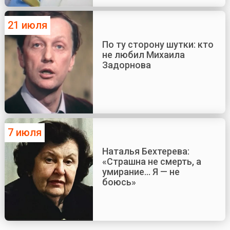
21 июля
По ту сторону шутки: кто
не любил Михаила
Задорнова
7 июля
Наталья Бехтерева:
«Страшна не смерть, а
умирание... Я — не
боюсь»