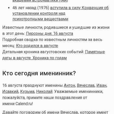
академия астронавтики (IAA)
46 лет назад (1976)
вступила в силу Конвенция об
установлении контроля над
психотропными веществами
Известные личности, родившиеся и ушедшие из жизни
в этот день:
Персоны дня: 16 августа
Подробная сводка по известным личностям за весь
месяц:
Кто родился в августе
Детальная хроника августовских событий:
Памятные
даты в августе. Хроника по годам
Кто сегодня именинник?
16 августа празднуют именины
Антон
,
Вячеслав
,
Иван
,
Исаакий
,
Кузьма
,
Николай
. Уважаемые именинники,
пожалуйста, примите наши поздравления от
имени Calend.ru!
Давайте поговорим об имени Вячеслав, которое имеет