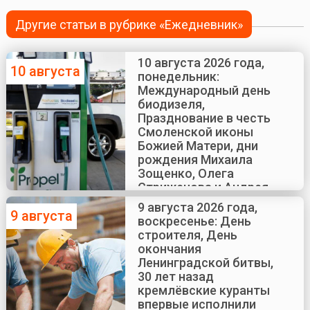
Другие статьи в рубрике «Ежедневник»
10 августа 2026 года,
10 августа
понедельник:
Международный день
биодизеля,
Празднование в честь
Смоленской иконы
Божией Матери, дни
рождения Михаила
Зощенко, Олега
Стриженова и Андрея
Краско
9 августа 2026 года,
9 августа
воскресенье: День
строителя, День
окончания
Ленинградской битвы,
30 лет назад
кремлёвские куранты
впервые исполнили