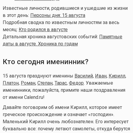
Известные личности, родившиеся и ушедшие из жизни
в этот день:
Персоны дня: 15 августа
Подробная сводка по известным личностям за весь
месяц:
Кто родился в августе
Детальная хроника августовских событий:
Памятные
даты в августе. Хроника по годам
Кто сегодня именинник?
15 августа празднуют именины
Василий
,
Иван
,
Кирилл
,
Платон
,
Роман
,
Степан
,
Тарас
,
Федор
. Уважаемые
именинники, пожалуйста, примите наши поздравления
от имени Calend.ru!
Давайте поговорим об имени Кирилл, которое имеет
греческое происхождение и означает «господин».
Маленький Кирилл очень любознателен. Его интересует
буквально все: почему летают самолеты, откуда берутся