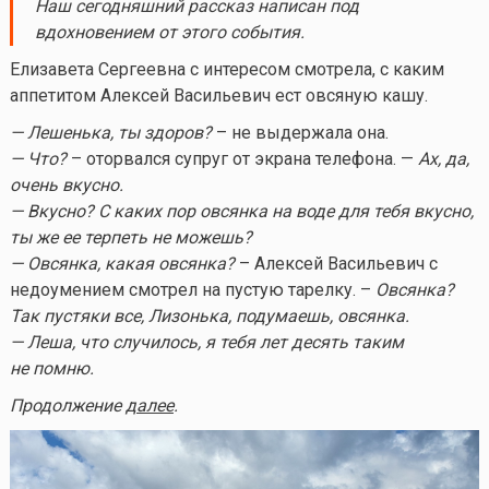
Наш сегодняшний рассказ написан под
вдохновением от этого события.
Елизавета Сергеевна с интересом смотрела, с каким
аппетитом Алексей Васильевич ест овсяную кашу.
— Лешенька, ты здоров?
– не выдержала она.
— Что?
– оторвался супруг от экрана телефона. —
Ах, да,
очень вкусно.
— Вкусно? С каких пор овсянка на воде для тебя вкусно,
ты же ее терпеть не можешь?
— Овсянка, какая овсянка?
– Алексей Васильевич с
недоумением смотрел на пустую тарелку. –
Овсянка?
Так пустяки все, Лизонька, подумаешь, овсянка.
— Леша, что случилось, я тебя лет десять таким
не помню.
Продолжение
далее
.