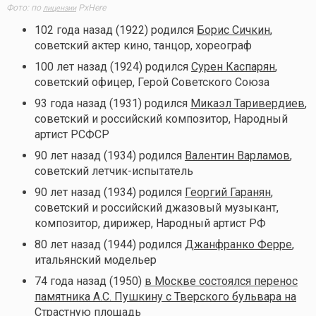
Фото: по
PxHere
лицензии
102 года назад (1922) родился
Борис Сичкин
,
советский актер кино, танцор, хореограф
100 лет назад (1924) родился
Сурен Каспарян
,
советский офицер, Герой Советского Союза
93 года назад (1931) родился
Микаэл Таривердиев
,
советский и российский композитор, Народный
артист РСФСР
90 лет назад (1934) родился
Валентин Варламов
,
советский летчик-испытатель
90 лет назад (1934) родился
Георгий Гаранян
,
советский и российский джазовый музыкант,
композитор, дирижер, Народный артист РФ
80 лет назад (1944) родился
Джанфранко Ферре
,
итальянский модельер
74 года назад (1950)
в Москве состоялся перенос
памятника А.С. Пушкину с Тверского бульвара на
Страстную площадь