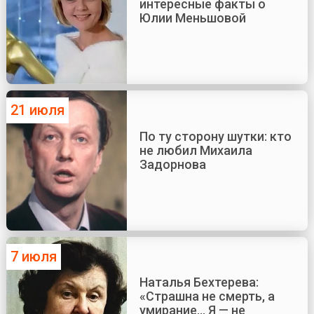
интересные факты о
Юлии Меньшовой
21 июля
По ту сторону шутки: кто
не любил Михаила
Задорнова
7 июля
Наталья Бехтерева:
«Страшна не смерть, а
умирание... Я — не