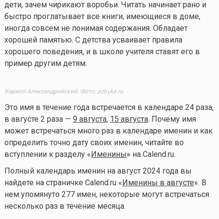
дети, зачем чирикают воробьи. Читать начинает рано и
быстро проглатывает все книги, имеющиеся в доме,
иногда совсем не понимая содержания. Обладает
хорошей памятью. С детства усваивает правила
хорошего поведения, и в школе учителя ставят его в
пример другим детям.
Кирилл Александрийский. Фото: azbyka.ru
Это имя в течение года встречается в календаре 24 раза,
в августе 2 раза —
9 августа
,
15 августа
. Почему имя
может встречаться много раз в календаре именин и как
определить точно дату своих именин, читайте во
вступлении к разделу «
Именины
» на Calend.ru.
Полный календарь именин на август 2024 года
вы
найдете на страничке
Calend.ru «
Именины в августе
». В
нем упомянуто 277 имен, некоторые могут встречаться
несколько раз в течение месяца.