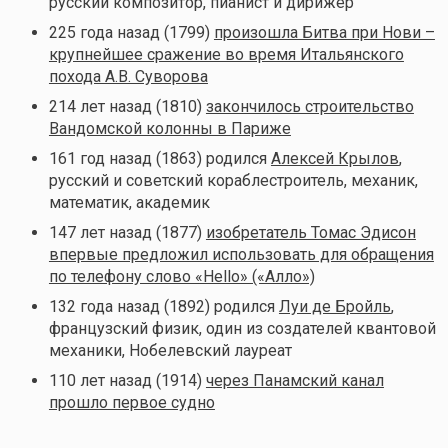
русский композитор, пианист и дирижер
225 года назад (1799)
произошла Битва при Нови –
крупнейшее сражение во время Итальянского
похода А.В. Суворова
214 лет назад (1810)
закончилось строительство
Вандомской колонны в Париже
161 год назад (1863) родился
Алексей Крылов
,
русский и советский кораблестроитель, механик,
математик, академик
147 лет назад (1877)
изобретатель Томас Эдисон
впервые предложил использовать для обращения
по телефону слово «Нello» («Алло»)
132 года назад (1892) родился
Луи де Бройль
,
французский физик, один из создателей квантовой
механики, Нобелевский лауреат
110 лет назад (1914)
через Панамский канал
прошло первое судно