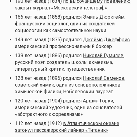
190 лет назад (1834)
по высочайшему повелению
закрыт журнал «Московский телеграф»
166 лет назад (1858) родился
Эмиль Дюркгейм
,
французский социолог, один из создателей
социологии как самостоятельной науки
149 лет назад (1875) родился
Джеймс Джеффрис
,
американский профессиональный боксер
138 лет назад (1886) родился
Николай Гумилев
,
русский поэт, создатель школы акмеизма,
литературный критик, путешественник
128 лет назад (1896) родился
Николай Семенов
,
советский химик, один из основоположников
химической физики, Нобелевский лауреат
120 лет назад (1904) родился
Аршил Горки
,
американский художник, один из основателей
«абстрактного сюрреализма»
112 лет назад (1912)
в Атлантическом океане
затонул пассажирский лайнер «Титаник»