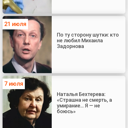
21 июля
По ту сторону шутки: кто
не любил Михаила
Задорнова
7 июля
Наталья Бехтерева:
«Страшна не смерть, а
умирание... Я — не
боюсь»