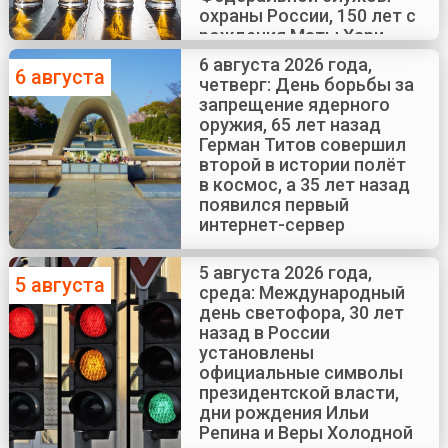
охраны России, 150 лет с
рождения Маты Хари
6 августа 2026 года,
6 августа
четверг: День борьбы за
запрещение ядерного
оружия, 65 лет назад
Герман Титов совершил
второй в истории полёт
в космос, а 35 лет назад
появился первый
интернет-сервер
5 августа 2026 года,
5 августа
среда: Международный
день светофора, 30 лет
назад в России
установлены
официальные символы
президентской власти,
дни рождения Ильи
Репина и Веры Холодной