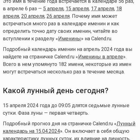
Это имя в течение года встречается в календаре 56 раз,
в апреле 6 раз —
5 апреля
,
15 апреля
,
17 апреля
,
18
апреля
,
20 апреля
,
26 апреля
. Почему имя может
встречаться много раз в календаре именин и как
определить точно дату своих именин, читайте во
вступлении к разделу «
Именины
» на Calend.ru.
Подробный календарь именин на апрель 2024 года вы
найдете на страничке Calend.ru «
Именины в апреле
».
Всего в нем упомянуто 182 имени, некоторые из имен
могут встречаться несколько раз в течение месяца.
Какой лунный день сегодня?
15 апреля 2024 года до 09:05 длятся седьмые лунные
сутки. Фаза луны — первая четверть.
Подробный прогноз дня на страничке Calend.ru «
Лунный
календарь на 15.04.2024
». Он включает в себя общую
характеристику лунных суток, их влияние на личность,