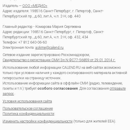
Издатель —
ООО «МЕДИО»
Адрес издателя: 198516 Санкт-Петербург, г. Петергоф, Санкт-
Петербургский пр., д.60, лит.А, ч.п. 2-Н, оф. 440
Главный редактор - Комарова Мария Сергеевна
Адрес редакции:
198516
Санкт-Петербург, г. Петергоф
,
Санкт-
Петербургский пр., д.60, лит.А, ч.п. 2-Н, оф. 432, 434
Телефон:
+7 812 640-06-60
Электронная почта:
askme@calend.ru
Сетевое издание зарегистрировано Роскомнадзором,
Свидетельство о регистрации СМИ Эл.N ФС77-56859 от 29.01.2014 г.
Использование любой информации CALEND.RU на веб-сайтах возможно
только при условии наличия у каждого скопированного материала активной
гиперссылки на страницу-источник.
Использование информации сайта в оффлайн-СМИ (радио, телевидение,
газеты и т.п.) требует
особого согласования
. Для согласования
отправьте
запрос
.
Условия использования сайта
Пользовательское соглашение
Политика конфиденциальности
Изменить настройки конфиденциальности
(только для жителей EEA).