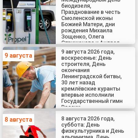
биодизеля,
Празднование в честь
Смоленской иконы
Божией Матери, дни
рождения Михаила
Зощенко, Олега
Стриженова и Андрея
Краско
9 августа 2026 года,
9 августа
воскресенье: День
строителя, День
окончания
Ленинградской битвы,
30 лет назад
кремлёвские куранты
впервые исполнили
Государственный гимн
России
8 августа 2026 года,
8 августа
суббота: День
физкультурника и День
альпинизма, День