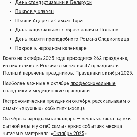
День стандартизации в Беларуси
Покров у славян
Шмини Ацерет и Симхат Тора
День национального образования в Польше
День памяти преподобного Романа Сладкопевца
Покров
в народном календаре
Всего на октябрь 2025 года приходится 262 праздника,
из них только в России отмечается 47 праздников.
Полный перечень праздников:
Праздники октября 2025
.
Наиболее важные в октябре
профессиональные
праздники
и
медицинские праздники
Гастрономические праздники октября
: рассказываем о
самых «вкусных» событиях месяца
Октябрь в
народном календаре
— осень чернеет, время
сытной еды и уюта
О самых ярких событиях месяца
читаем в материале: «
Октябрь 2025
»