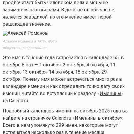
предпочитает быть человеком дела и меньше
заниматься разговорами. В детстве он обычно не
является заводилой, но его мнение имеет порой
решающее значение.
Алексей Романов в
Фото:
1913 г.
общественное достояние
Это имя в течение года встречается в календаре 65, в
октябре 8 раз —
1 октября
,
2 октября
,
4 октября
,
11
октября
,
13 октября
,
14 октября
,
18 октября
,
29
октября
. Почему имя может встречаться много раз в
календаре именин и как определить точно дату своих
именин, читайте во вступлении к разделу «
Именины
»
на Calend.ru.
Подробный календарь именин на октябрь 2025 года вы
найдете на страничке Calend.ru «
Именины в октябре
».
Всего в нем упомянуто 299 имен, некоторые могут
встречаться несколько раз в течение месяца.