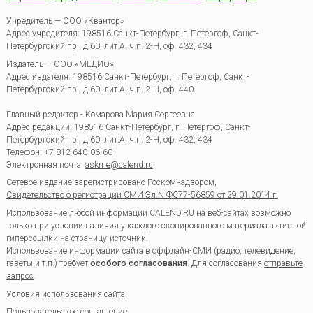
Учредитель — ООО «Квантор»
Адрес учредителя: 198516 Санкт-Петербург, г. Петергоф, Санкт-
Петербургский пр., д.60, лит.А, ч.п. 2-Н, оф. 432, 434
Издатель —
ООО «МЕДИО»
Адрес издателя: 198516 Санкт-Петербург, г. Петергоф, Санкт-
Петербургский пр., д.60, лит.А, ч.п. 2-Н, оф. 440
Главный редактор - Комарова Мария Сергеевна
Адрес редакции:
198516
Санкт-Петербург, г. Петергоф
,
Санкт-
Петербургский пр., д.60, лит.А, ч.п. 2-Н, оф. 432, 434
Телефон:
+7 812 640-06-60
Электронная почта:
askme@calend.ru
Сетевое издание зарегистрировано Роскомнадзором,
Свидетельство о регистрации СМИ Эл.N ФС77-56859 от 29.01.2014 г.
Использование любой информации CALEND.RU на веб-сайтах возможно
только при условии наличия у каждого скопированного материала активной
гиперссылки на страницу-источник.
Использование информации сайта в оффлайн-СМИ (радио, телевидение,
газеты и т.п.) требует
особого согласования
. Для согласования
отправьте
запрос
.
Условия использования сайта
Пользовательское соглашение