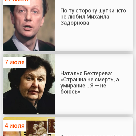
По ту сторону шутки: кто
не любил Михаила
Задорнова
7 июля
Наталья Бехтерева:
«Страшна не смерть, а
умирание... Я — не
боюсь»
4 июля