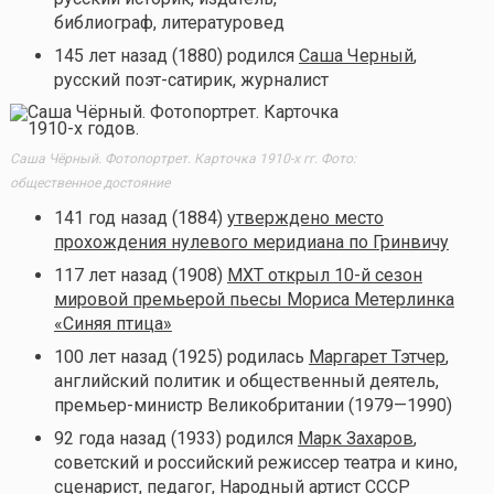
библиограф, литературовед
145 лет назад (1880) родился
Саша Черный
,
русский поэт-сатирик, журналист
Саша Чёрный. Фотопортрет. Карточка 1910-х гг. Фото:
общественное достояние
141 год назад (1884)
утверждено место
прохождения нулевого меридиана по Гринвичу
117 лет назад (1908)
МХТ открыл 10-й сезон
мировой премьерой пьесы Мориса Метерлинка
«Синяя птица»
100 лет назад (1925) родилась
Маргарет Тэтчер
,
английский политик и общественный деятель,
премьер-министр Великобритании (1979—1990)
92 года назад (1933) родился
Марк Захаров
,
советский и российский режиссер театра и кино,
сценарист, педагог, Народный артист СССР