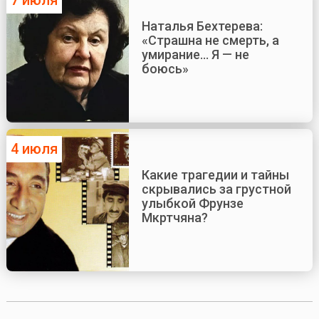
7 июля
Наталья Бехтерева:
«Страшна не смерть, а
умирание... Я — не
боюсь»
4 июля
Какие трагедии и тайны
скрывались за грустной
улыбкой Фрунзе
Мкртчяна?