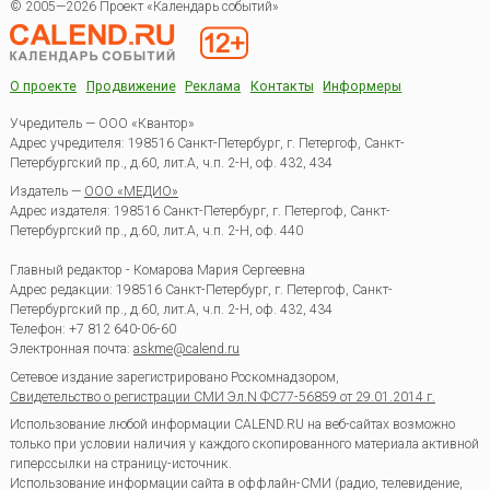
© 2005—2026 Проект «Календарь событий»
О проекте
Продвижение
Реклама
Контакты
Информеры
Учредитель — ООО «Квантор»
Адрес учредителя: 198516 Санкт-Петербург, г. Петергоф, Санкт-
Петербургский пр., д.60, лит.А, ч.п. 2-Н, оф. 432, 434
Издатель —
ООО «МЕДИО»
Адрес издателя: 198516 Санкт-Петербург, г. Петергоф, Санкт-
Петербургский пр., д.60, лит.А, ч.п. 2-Н, оф. 440
Главный редактор - Комарова Мария Сергеевна
Адрес редакции:
198516
Санкт-Петербург, г. Петергоф
,
Санкт-
Петербургский пр., д.60, лит.А, ч.п. 2-Н, оф. 432, 434
Телефон:
+7 812 640-06-60
Электронная почта:
askme@calend.ru
Сетевое издание зарегистрировано Роскомнадзором,
Свидетельство о регистрации СМИ Эл.N ФС77-56859 от 29.01.2014 г.
Использование любой информации CALEND.RU на веб-сайтах возможно
только при условии наличия у каждого скопированного материала активной
гиперссылки на страницу-источник.
Использование информации сайта в оффлайн-СМИ (радио, телевидение,