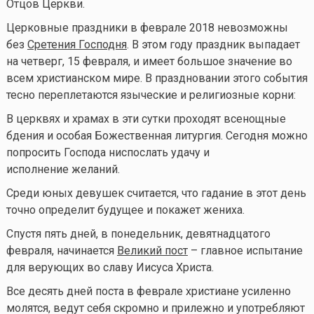
Отцов Церкви.
Церковные праздники в феврале 2018 невозможны
без
Сретения Господня
. В этом году праздник выпадает
на четверг, 15 февраля, и имеет большое значение во
всем христианском мире. В праздновании этого события
тесно переплетаются языческие и религиозные корни:
В церквях и храмах в эти сутки проходят всенощные
бдения и особая Божественная литургия. Сегодня можно
попросить Господа ниспослать удачу и
исполнение желаний.
Среди юных девушек считается, что гадание в этот день
точно определит будущее и покажет жениха.
Спустя пять дней, в понедельник, девятнадцатого
февраля, начинается
Великий пост
– главное испытание
для верующих во славу Иисуса Христа.
Все десять дней поста в феврале христиане усиленно
молятся, ведут себя скромно и прилежно и употребляют