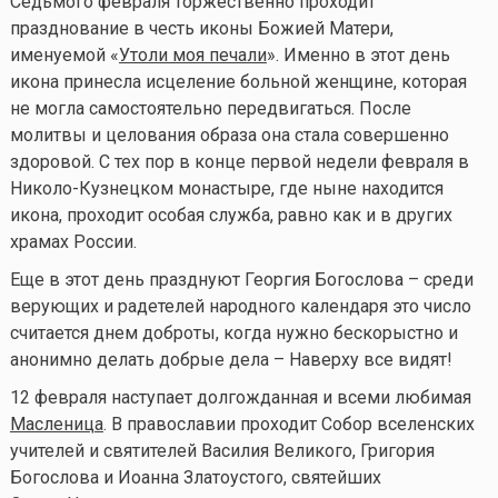
Седьмого февраля торжественно проходит
празднование в честь иконы Божией Матери,
именуемой «
Утоли моя печали
». Именно в этот день
икона принесла исцеление больной женщине, которая
не могла самостоятельно передвигаться. После
молитвы и целования образа она стала совершенно
здоровой. С тех пор в конце первой недели февраля в
Николо-Кузнецком монастыре, где ныне находится
икона, проходит особая служба, равно как и в других
храмах России.
Еще в этот день празднуют Георгия Богослова – среди
верующих и радетелей народного календаря это число
считается днем доброты, когда нужно бескорыстно и
анонимно делать добрые дела – Наверху все видят!
12 февраля наступает долгожданная и всеми любимая
Масленица
. В православии проходит Собор вселенских
учителей и святителей Василия Великого, Григория
Богослова и Иоанна Златоустого, святейших