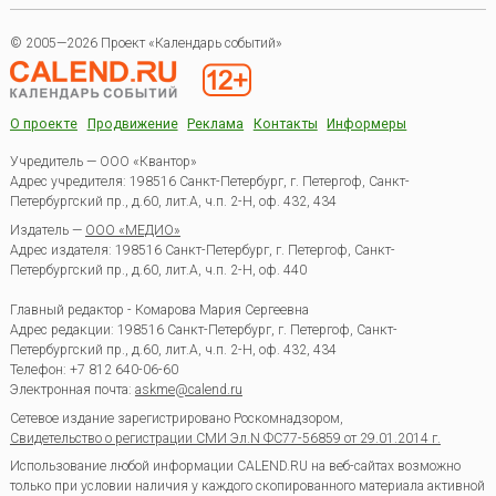
© 2005—2026 Проект «Календарь событий»
О проекте
Продвижение
Реклама
Контакты
Информеры
Учредитель — ООО «Квантор»
Адрес учредителя: 198516 Санкт-Петербург, г. Петергоф, Санкт-
Петербургский пр., д.60, лит.А, ч.п. 2-Н, оф. 432, 434
Издатель —
ООО «МЕДИО»
Адрес издателя: 198516 Санкт-Петербург, г. Петергоф, Санкт-
Петербургский пр., д.60, лит.А, ч.п. 2-Н, оф. 440
Главный редактор - Комарова Мария Сергеевна
Адрес редакции:
198516
Санкт-Петербург, г. Петергоф
,
Санкт-
Петербургский пр., д.60, лит.А, ч.п. 2-Н, оф. 432, 434
Телефон:
+7 812 640-06-60
Электронная почта:
askme@calend.ru
Сетевое издание зарегистрировано Роскомнадзором,
Свидетельство о регистрации СМИ Эл.N ФС77-56859 от 29.01.2014 г.
Использование любой информации CALEND.RU на веб-сайтах возможно
только при условии наличия у каждого скопированного материала активной