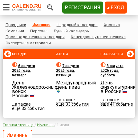
РЕГИСТРАЦИЯ
ВХОД
Праздники
Именины
Народный календарь
Хроника
Компании
Персоны
Лунный календарь
Производственные календари
Календарь путешественника
Экспертные материалы
СЕГОДНЯ
ЗАВТРА
ПОСЛЕЗАВТРА
6 августа
7 августа
8 августа
2026 года,
2026 года,
2026 года,
четверг
пятница
суббота
День
Международный
День
Железнодорожных
день пива
физкультурника
войск
в России
России
...а также
...а также
...а также
еще 33 события
еще 41 событие
еще 33 события
Главная страница
/
Именины
/
1 июля
Именины