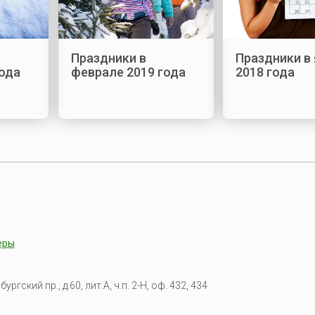
Праздники в
Праздники в
ода
феврале 2019 года
2018 года
еры
гский пр., д.60, лит.А, ч.п. 2-Н, оф. 432, 434