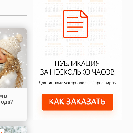
м в
года?