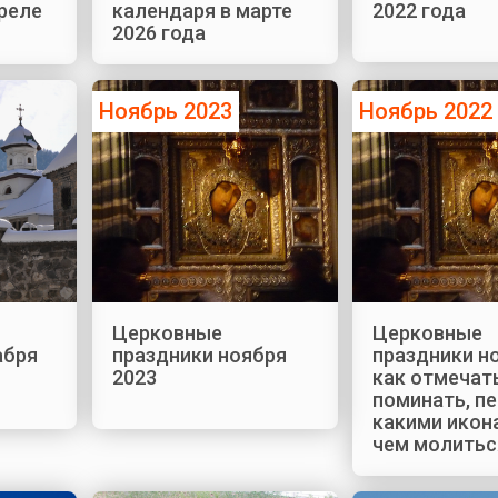
реле
календаря в марте
2022 года
2026 года
Ноябрь 2023
Ноябрь 2022
Церковные
Церковные
абря
праздники ноября
праздники н
2023
как отмечать
поминать, п
какими икон
чем молитьс