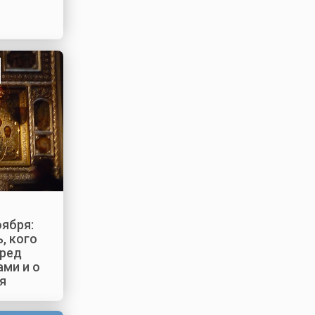
оября:
, кого
еред
ами и о
я