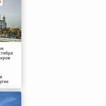
5
ые
ктября
окров
я
угие