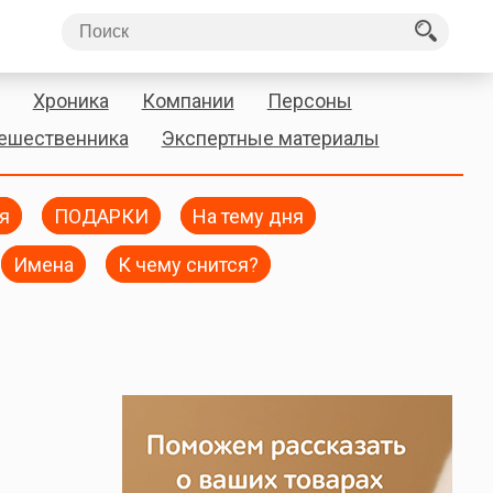
Хроника
Компании
Персоны
тешественника
Экспертные материалы
я
ПОДАРКИ
На тему дня
Имена
К чему снится?