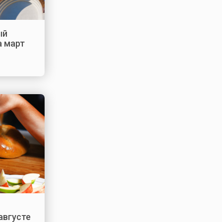
ый
а март
августе