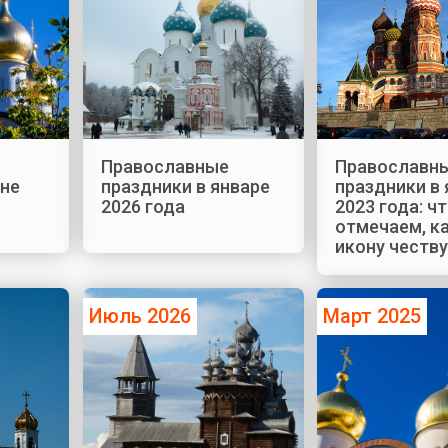
Православные
Православн
юне
праздники в январе
праздники в
2026 года
2023 года: ч
отмечаем, к
икону честв
Июль 2026
Март 2025