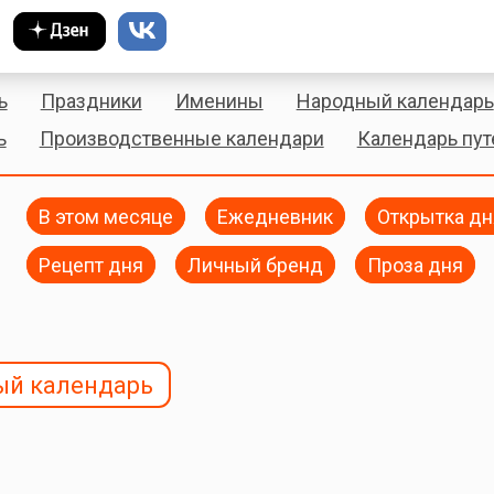
ь
Праздники
Именины
Народный календарь
ь
Производственные календари
Календарь пу
В этом месяце
Ежедневник
Открытка дн
Рецепт дня
Личный бренд
Проза дня
ый календарь