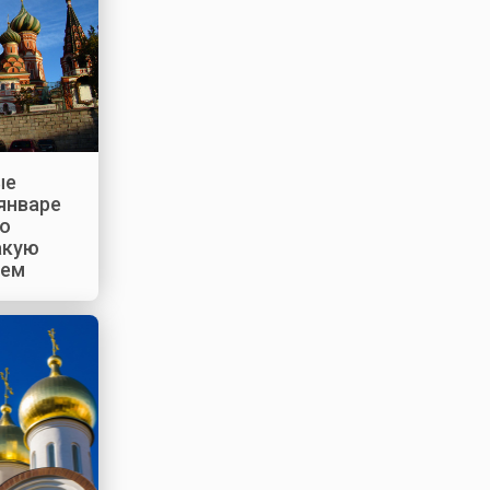
ые
 январе
то
акую
уем