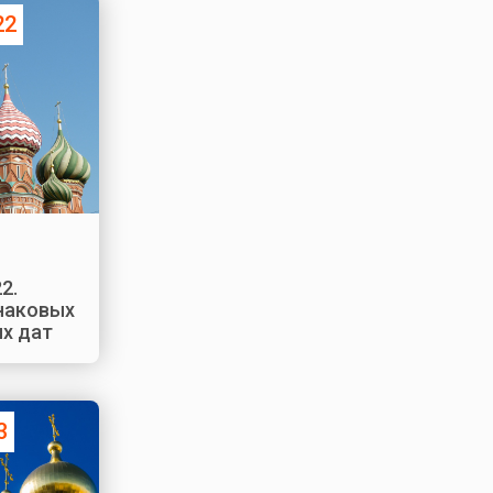
22
2.
наковых
х дат
3