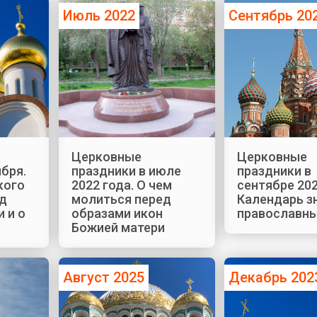
Июль 2022
Сентябрь 20
Церковные
Церковные
бря.
праздники в июле
праздники в
кого
2022 года. О чем
сентябре 202
ед
молиться перед
Календарь з
 и о
образами икон
православны
Божией матери
Август 2025
Декабрь 202