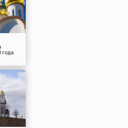
а
3 года