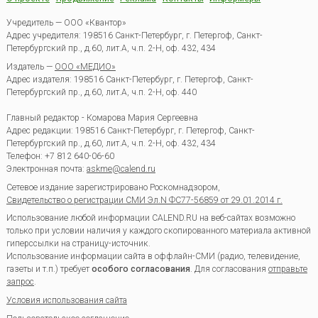
Учредитель — ООО «Квантор»
Адрес учредителя: 198516 Санкт-Петербург, г. Петергоф, Санкт-
Петербургский пр., д.60, лит.А, ч.п. 2-Н, оф. 432, 434
Издатель —
ООО «МЕДИО»
Адрес издателя: 198516 Санкт-Петербург, г. Петергоф, Санкт-
Петербургский пр., д.60, лит.А, ч.п. 2-Н, оф. 440
Главный редактор - Комарова Мария Сергеевна
Адрес редакции:
198516
Санкт-Петербург, г. Петергоф
,
Санкт-
Петербургский пр., д.60, лит.А, ч.п. 2-Н, оф. 432, 434
Телефон:
+7 812 640-06-60
Электронная почта:
askme@calend.ru
Сетевое издание зарегистрировано Роскомнадзором,
Свидетельство о регистрации СМИ Эл.N ФС77-56859 от 29.01.2014 г.
Использование любой информации CALEND.RU на веб-сайтах возможно
только при условии наличия у каждого скопированного материала активной
гиперссылки на страницу-источник.
Использование информации сайта в оффлайн-СМИ (радио, телевидение,
газеты и т.п.) требует
особого согласования
. Для согласования
отправьте
запрос
.
Условия использования сайта