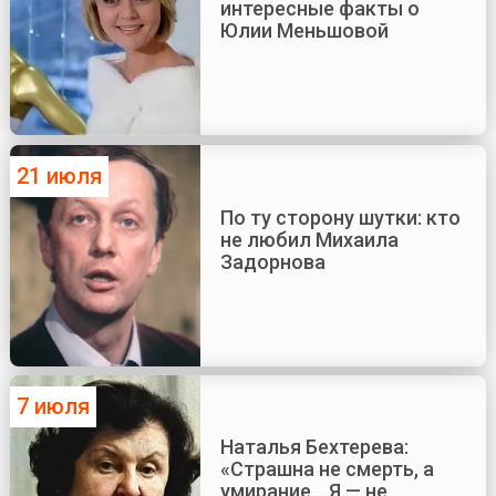
интересные факты о
Юлии Меньшовой
21 июля
По ту сторону шутки: кто
не любил Михаила
Задорнова
7 июля
Наталья Бехтерева:
«Страшна не смерть, а
умирание... Я — не