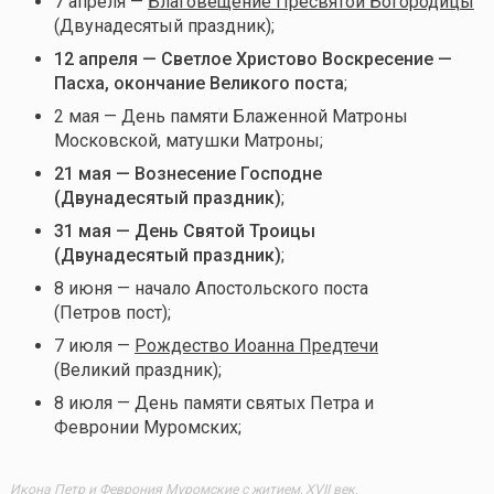
7 апреля —
Благовещение Пресвятой Богородицы
(Двунадесятый праздник);
12 апреля — Светлое Христово Воскресение —
Пасха, окончание Великого поста
;
2 мая — День памяти Блаженной Матроны
Московской, матушки Матроны;
21 мая — Вознесение Господне
(Двунадесятый праздник)
;
31 мая — День Святой Троицы
(Двунадесятый праздник)
;
8 июня — начало Апостольского поста
(Петров пост);
7 июля —
Рождество Иоанна Предтечи
(Великий праздник);
8 июля — День памяти святых Петра и
Февронии Муромских;
Икона Петр и Феврония Муромские с житием, XVII век.