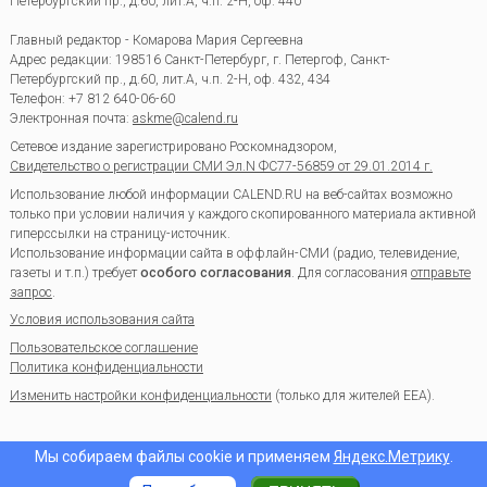
Петербургский пр., д.60, лит.А, ч.п. 2-Н, оф. 440
Главный редактор - Комарова Мария Сергеевна
Адрес редакции:
198516
Санкт-Петербург, г. Петергоф
,
Санкт-
Петербургский пр., д.60, лит.А, ч.п. 2-Н, оф. 432, 434
Телефон:
+7 812 640-06-60
Электронная почта:
askme@calend.ru
Сетевое издание зарегистрировано Роскомнадзором,
Свидетельство о регистрации СМИ Эл.N ФС77-56859 от 29.01.2014 г.
Использование любой информации CALEND.RU на веб-сайтах возможно
только при условии наличия у каждого скопированного материала активной
гиперссылки на страницу-источник.
Использование информации сайта в оффлайн-СМИ (радио, телевидение,
газеты и т.п.) требует
особого согласования
. Для согласования
отправьте
запрос
.
Условия использования сайта
Пользовательское соглашение
Политика конфиденциальности
Изменить настройки конфиденциальности
(только для жителей EEA).
Мы собираем файлы cookie и применяем
Яндекс.Метрику
.