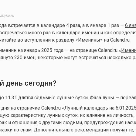
zbyka.ru
ода встречается в календаре 4 раза, а в январе 1 раз —
6 ян
стречаться много раз в календаре именин и как определи
читайте во вступлении к разделу «
Именины
» на Calend.ru.
енин на январь 2025 года — на странице Calend.ru «
Имени
мянуто 230 имен, некоторые могут встречаться несколько р
й день сегодня?
до 11:31 длятся седьмые лунные сутки. Фаза луны — первая
ня на страничке Calend.ru «
Лунный календарь на 6.01.202
ую характеристику лунных суток, их влияние на личность, 
брак и отношения с другими людьми, предупреждения нас
казки по снам. Дополнительные рекомендации получат те, 