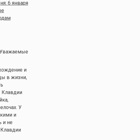
я: 6 января
ре
годам
 Уважаемые
схождение и
ды в жизни,
ть
у Клавдии
йка,
елочах. У
зкими и
ь и не
 Клавдии