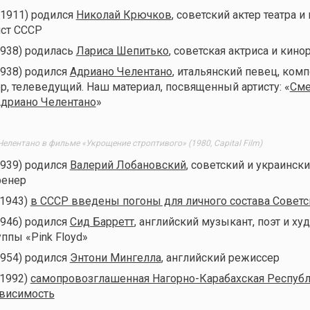
(1911) родился
Николай Крючков
, советский актер театра и 
ист СССР
1938) родилась
Лариса Шепитько
, советская актриса и кин
1938) родился
Адриано Челентано
, итальянский певец, комп
ер, телеведущий. Наш материал, посвященный артисту: «
Сме
Адриано Челентано
»
елентано в фильме «Укрощение строптивого» (1980, Capital Film)
1939) родился
Валерий Лобановский
, советский и украинск
ренер
(1943)
в СССР введены погоны для личного состава Совет
1946) родился
Сид Барретт
, английский музыкант, поэт и ху
ппы «Pink Floyd»
1954) родился
Энтони Мингелла
, английский режиссер
(1992)
самопровозглашенная Нагорно-Карабахская Респуб
ависимость