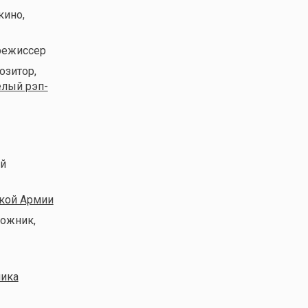
кино,
орежиссер
озитор,
лый рэп-
ий
ской Армии
дожник,
лика