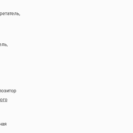
ретатель,
ель,
позитор
кого
ная