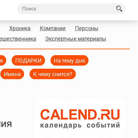
Хроника
Компании
Персоны
тешественника
Экспертные материалы
я
ПОДАРКИ
На тему дня
Имена
К чему снится?
ния