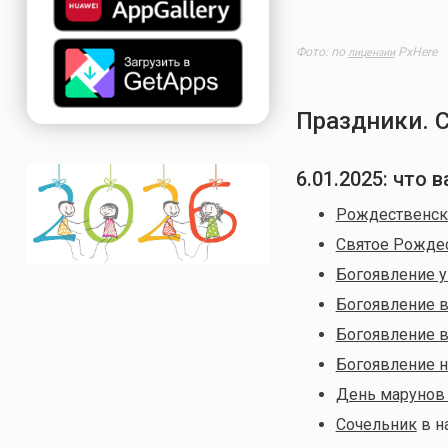
Фото: по
PxHere
лицензии
Праздники. 
6.01.2025: что
Рождественски
Святое Рожде
Богоявление у
Богоявление в
Богоявление в
Богоявление н
День марунов
Сочельник
в н