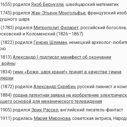
(1655) родился
Якоб Бернулли
, швейцарский математик
(1745) родился
Жак-Этьенн Монгольфье
, французский изоб
душного шара
 (1783) родился
Митрополит Филарет
, российский богослов,
сковский и Коломенский (1826—1867)
 (1822) родился
Генрих Шлиман
, немецкий археолог-любит
рою
(1813)
Александр I подписал манифест об окончании
й войны
(1834)
гимн «Боже, царя храни!» принят в качестве гимна
мперии
 (1872) родился
Александр Скрябин
, русский пианист и ком
(1884)
подана патентная заявка на изобретение электричес
авшего основой для механического телевидения
(1905) родился
Эрик Рассел
, английский писатель-фантаст
(1911) родилась
Мария Миронова
, советская актриса, Народ