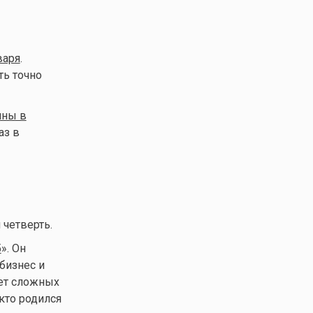
варя
.
ть точно
ны в
аз в
 четверть.
5
». Он
бизнес и
чет сложных
кто родился