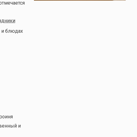
 отмечается
здники
 и блюдах
ероиня
твенный и