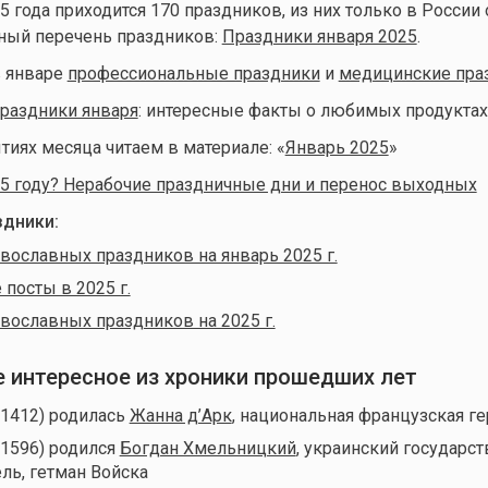
5 года приходится 170 праздников, из них только в России
лный перечень праздников:
Праздники января 2025
.
 январе
профессиональные праздники
и
медицинские пра
раздники января
: интересные факты о любимых продуктах
тиях месяца читаем в материале: «
Январь 2025
»
5 году? Нерабочие праздничные дни и перенос выходных
дники:
вославных праздников на январь 2025 г.
посты в 2025 г.
вославных праздников на 2025 г.
ое интересное из хроники прошедших лет
(1412) родилась
Жанна д’Арк
, национальная французская г
(1596) родился
Богдан Хмельницкий
, украинский государс
ль, гетман Войска