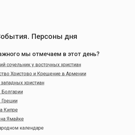
События. Персоны дня
 важного мы отмечаем в этот день?
й сочельник у восточных христиан
ство Христово и Крещение в Армении
 западных христиан
 Болгарии
 Греции
а Кипре
 на Ямайке
ародном календаре