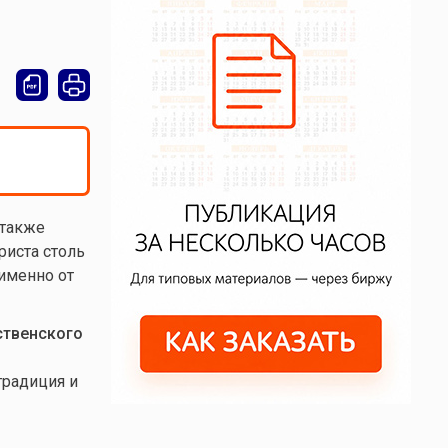
 также
риста столь
именно от
ственского
традиция и