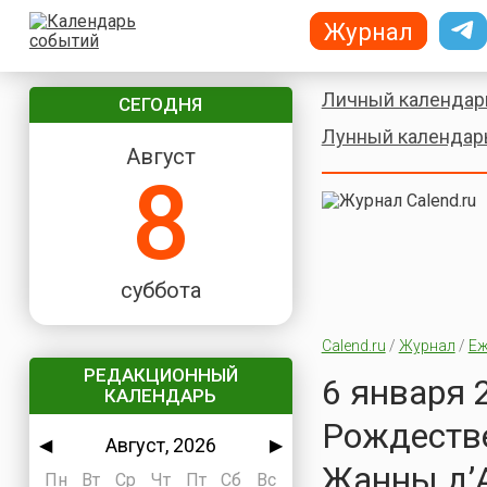
Журнал
Личный календар
СЕГОДНЯ
Лунный календар
Август
8
суббота
Calend.ru
/
Журнал
/
Еж
РЕДАКЦИОННЫЙ
6 января 
КАЛЕНДАРЬ
Рождестве
Август, 2026
◀
▶
Жанны д’А
Пн
Вт
Ср
Чт
Пт
Сб
Вс