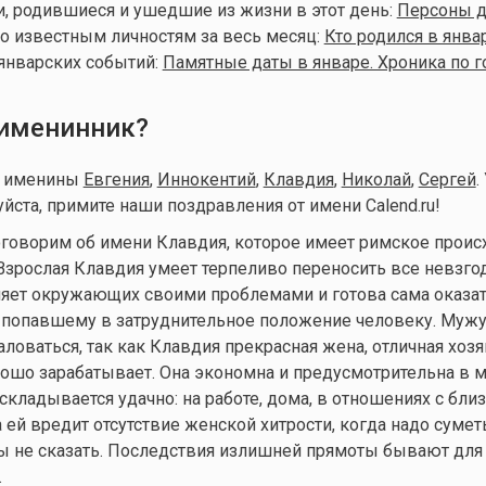
, родившиеся и ушедшие из жизни в этот день:
Персоны дн
о известным личностям за весь месяц:
Кто родился в янва
январских событий:
Памятные даты в январе. Хроника по 
 именинник?
т именины
Евгения
,
Иннокентий
,
Клавдия
,
Николай
,
Сергей
.
йста, примите наши поздравления от имени Calend.ru!
говорим об имени Клавдия, которое имеет римское прои
 Взрослая Клавдия умеет терпеливо переносить все невзго
няет окружающих своими проблемами и готова сама оказа
попавшему в затруднительное положение человеку. Муж
аловаться, так как Клавдия прекрасная жена, отличная хозя
ошо зарабатывает. Она экономна и предусмотрительна в м
складывается удачно: на работе, дома, в отношениях с бли
 ей вредит отсутствие женской хитрости, когда надо сумет
ды не сказать. Последствия излишней прямоты бывают для
.