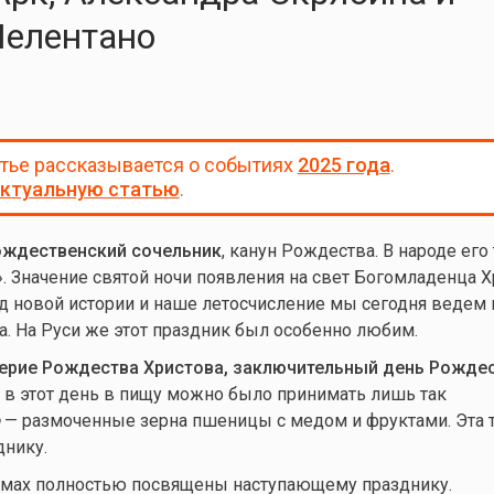
Челентано
атье рассказывается о событиях
2025 года
.
ктуальную статью
.
ждественский сочельник
, канун Рождества. В народе его
 Значение святой ночи появления на свет Богомладенца Х
од новой истории и наше летосчисление мы сегодня ведем 
. На Руси же этот праздник был особенно любим.
ерие Рождества Христова, заключительный день Рожде
в этот день в пищу можно было принимать лишь так
— размоченные зерна пшеницы с медом и фруктами. Эта 
днику.
амах полностью посвящены наступающему празднику.