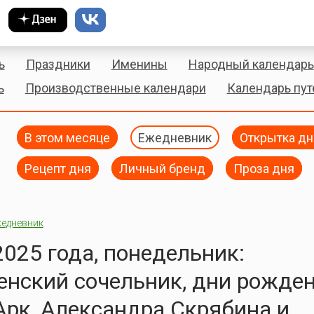
ь
Праздники
Именины
Народный календарь
ь
Производственные календари
Календарь пу
В этом месяце
Ежедневник
Открытка дн
Рецепт дня
Личный бренд
Проза дня
едневник
2025 года, понедельник:
нский сочельник, дни рожде
рк, Александра Скрябина и