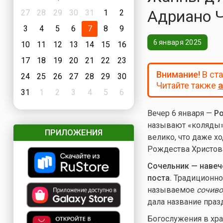
Адриано 
27
28
29
30
31
1
2
3
4
5
6
7
8
9
6 января 2025
10
11
12
13
14
15
16
17
18
19
20
21
22
23
Внимание!
В ст
24
25
26
27
28
29
30
Читайте также
а
31
1
2
3
4
5
6
Вечер 6 января —
Ро
называют «коляды».
ПРИЛОЖЕНИЯ
велико, что даже х
Рождества Христова
Сочельник — навеч
поста.
Традиционно 
называемое
сочиво
дала название праз
Богослужения в хр