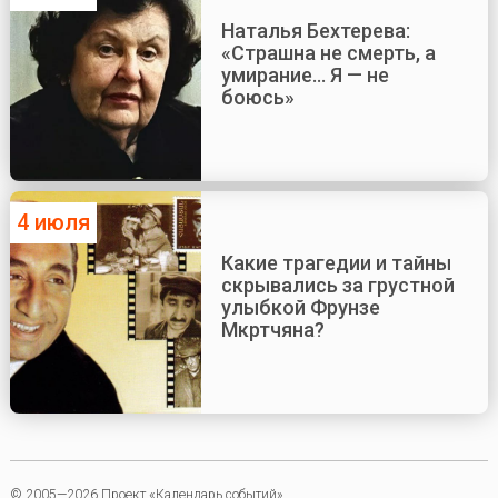
Наталья Бехтерева:
«Страшна не смерть, а
умирание... Я — не
боюсь»
4 июля
Какие трагедии и тайны
скрывались за грустной
улыбкой Фрунзе
Мкртчяна?
© 2005—2026 Проект «Календарь событий»