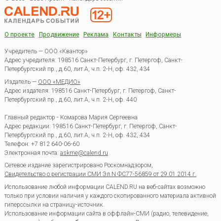
О проекте
Продвижение
Реклама
Контакты
Информеры
Учредитель — ООО «Квантор»
Адрес учредителя: 198516 Санкт-Петербург, г. Петергоф, Санкт-
Петербургский пр., д.60, лит.А, ч.п. 2-Н, оф. 432, 434
Издатель —
ООО «МЕДИО»
Адрес издателя: 198516 Санкт-Петербург, г. Петергоф, Санкт-
Петербургский пр., д.60, лит.А, ч.п. 2-Н, оф. 440
Главный редактор - Комарова Мария Сергеевна
Адрес редакции:
198516
Санкт-Петербург, г. Петергоф
,
Санкт-
Петербургский пр., д.60, лит.А, ч.п. 2-Н, оф. 432, 434
Телефон:
+7 812 640-06-60
Электронная почта:
askme@calend.ru
Сетевое издание зарегистрировано Роскомнадзором,
Свидетельство о регистрации СМИ Эл.N ФС77-56859 от 29.01.2014 г.
Использование любой информации CALEND.RU на веб-сайтах возможно
только при условии наличия у каждого скопированного материала активной
гиперссылки на страницу-источник.
Использование информации сайта в оффлайн-СМИ (радио, телевидение,