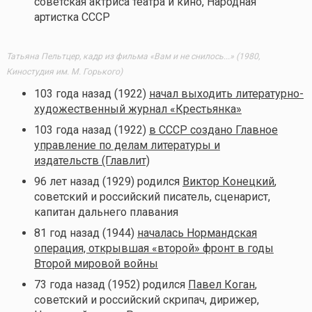
советская актриса театра и кино, Народная
артистка СССР
Татьяна Пельтцер, кадр из фильма «Вам и не снилось...» (1980,
Киностудия им. М. Горького)
103 года назад (1922)
начал выходить литературно-
художественный журнал «Крестьянка»
103 года назад (1922)
в СССР создано Главное
управление по делам литературы и
издательств (Главлит)
96 лет назад (1929) родился
Виктор Конецкий
,
советский и российский писатель, сценарист,
капитан дальнего плавания
81 год назад (1944)
началась Нормандская
операция, открывшая «второй» фронт в годы
Второй мировой войны
73 года назад (1952) родился
Павел Коган
,
советский и российский скрипач, дирижер,