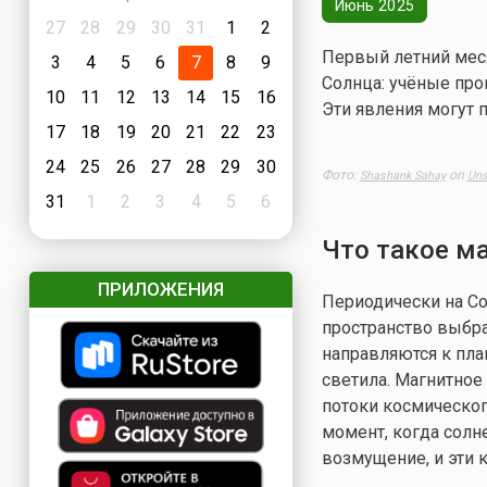
Июнь 2025
27
28
29
30
31
1
2
Первый летний мес
3
4
5
6
7
8
9
Солнца: учёные про
10
11
12
13
14
15
16
Эти явления могут 
17
18
19
20
21
22
23
24
25
26
27
28
29
30
Фото:
on
Shashank Sahay
Uns
31
1
2
3
4
5
6
Что такое ма
ПРИЛОЖЕНИЯ
Периодически на С
пространство выбра
направляются к пла
светила. Магнитное
потоки космическог
момент, когда солн
возмущение, и эти 