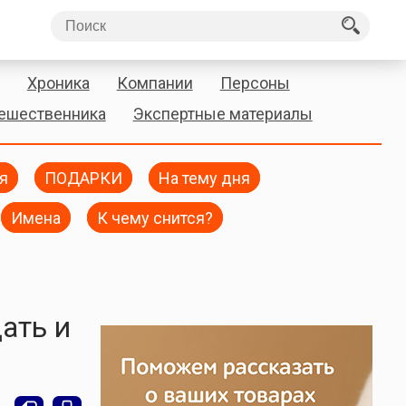
Хроника
Компании
Персоны
тешественника
Экспертные материалы
я
ПОДАРКИ
На тему дня
Имена
К чему снится?
ать и