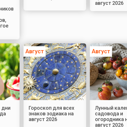
август 2026
ников,
ов,
огое
Август
Август
 дни
Гороскоп для всех
Лунный кале
ода
знаков зодиака на
садовода и
август 2026
огородника 
август 2026