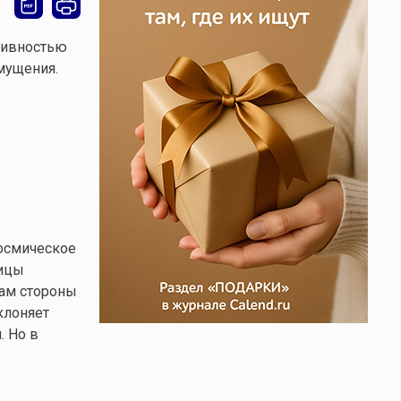
тивностью
мущения.
осмическое
тицы
нам стороны
клоняет
. Но в