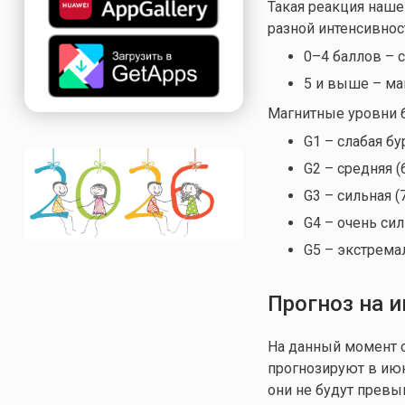
Такая реакция наш
разной интенсивност
0–4 баллов – 
5 и выше – маг
Магнитные уровни 
G1 – слабая бур
G2 – средняя (
G3 – сильная (
G4 – очень сил
G5 – экстремал
Прогноз на и
На данный момент 
прогнозируют в июн
они не будут превыш