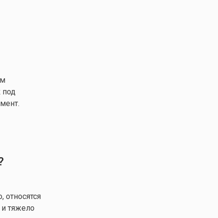
ем
 под
мент.
?
, относятся
 и тяжело