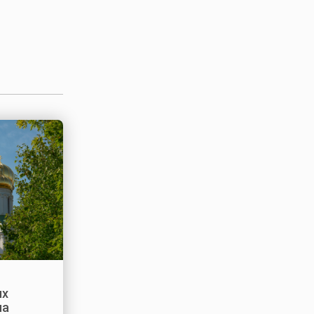
ых
на