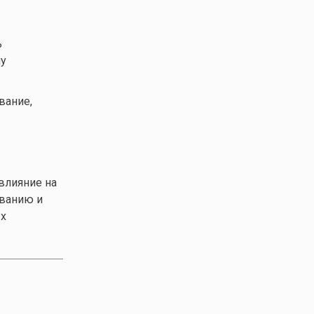
ь
му
вание,
влияние на
ванию и
х