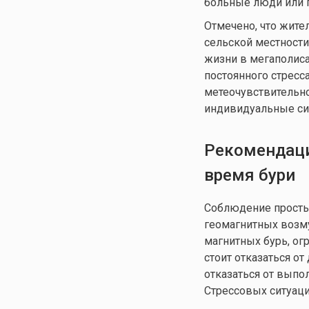
больные люди или п
Отмечено, что жите
сельской местности
жизни в мегаполиса
постоянного стресс
метеочувствительно
индивидуальные си
Рекомендаци
время бури
Соблюдение просты
геомагнитных возму
магнитных бурь, ог
стоит отказаться от
отказаться от выпо
Стрессовых ситуаци