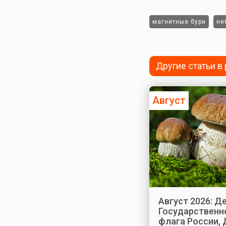
магнитные бури
не
Другие статьи в
Август
Август 2026: Д
Государственн
флага России, 