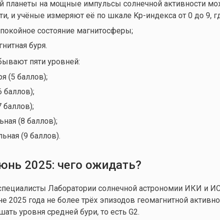
ей планеты на мощные импульсы солнечной активности мо
и, и учёные измеряют её по шкале Kp-индекса от 0 до 9, гд
спокойное состояние магнитосферы;
нитная буря.
бывают пяти уровней:
я (5 баллов);
6 баллов);
7 баллов);
ьная (8 баллов);
ьная (9 баллов).
юнь 2025: чего ожидать?
специалисты Лаборатории солнечной астрономии ИКИ и И
е 2025 года не более трёх эпизодов геомагнитной активнос
ать уровня средней бури, то есть G2.