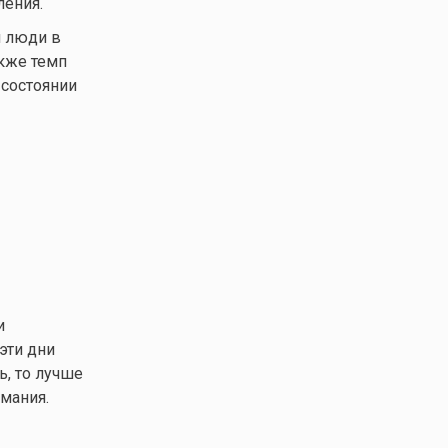
ления.
м люди в
акже темп
 состоянии
и
эти дни
ь, то лучше
мания.