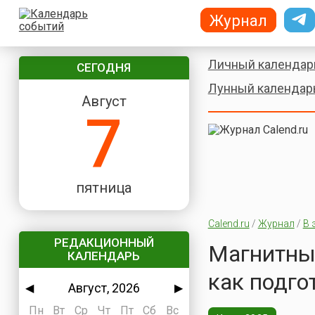
Журнал
Личный календар
СЕГОДНЯ
Лунный календар
Август
7
пятница
Calend.ru
/
Журнал
/
В 
РЕДАКЦИОННЫЙ
Магнитные
КАЛЕНДАРЬ
как подго
Август, 2026
◀
▶
Пн
Вт
Ср
Чт
Пт
Сб
Вс