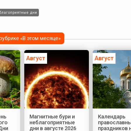
благоприятные дни
 рубрике «В этом месяце»
Август
Август
ень
Магнитные бури и
Календарь
ого
неблагоприятные
православн
Дни
дни в августе 2026
праздников 