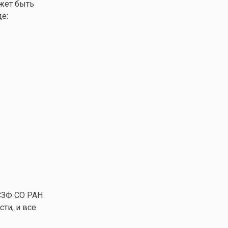
жет быть
е:
СЗФ СО РАН
ти, и все