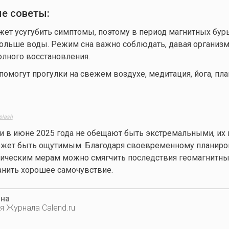
е советы:
ет усугубить симптомы, поэтому в период магнитных бур
больше воды. Режим сна важно соблюдать, давая организ
лного восстановления.
помогут прогулки на свежем воздухе, медитация, йога, пла
plash
и в июне 2025 года не обещают быть экстремальными, их 
ожет быть ощутимым. Благодаря своевременному планиро
ическим мерам можно смягчить последствия геомагнитны
анить хорошее самочувствие.
ина
я Журнала Calend.ru