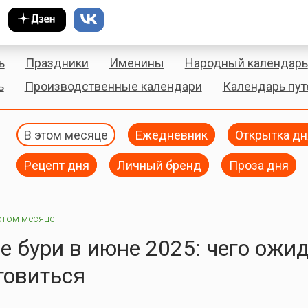
ь
Праздники
Именины
Народный календарь
ь
Производственные календари
Календарь пу
В этом месяце
Ежедневник
Открытка дн
Рецепт дня
Личный бренд
Проза дня
этом месяце
 бури в июне 2025: чего ожид
товиться