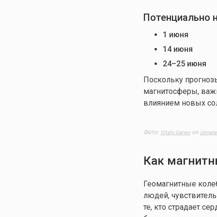
Потенциально 
1 июня
14 июня
24–25 июня
Поскольку прогноз
магнитосферы, важн
влиянием новых со
Фото:
on
Vitaly Gariev
Unspla
Как магнитн
Геомагнитные коле
людей, чувствитель
те, кто страдает с