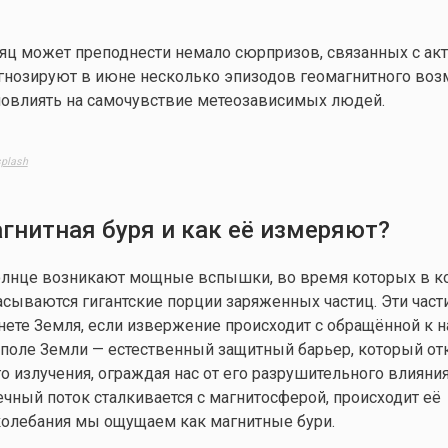
яц может преподнести немало сюрпризов, связанных с ак
гнозируют в июне несколько эпизодов геомагнитного воз
повлиять на самочувствие метеозависимых людей.
plash
гнитная буря и как её измеряют?
олнце возникают мощные вспышки, во время которых в к
сываются гигантские порции заряженных частиц. Эти час
нете Земля, если извержение происходит с обращённой к 
 поле Земли — естественный защитный барьер, который от
о излучения, ограждая нас от его разрушительного влияния
ечный поток сталкивается с магнитосферой, происходит её
колебания мы ощущаем как магнитные бури.