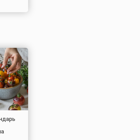
ндарь
на