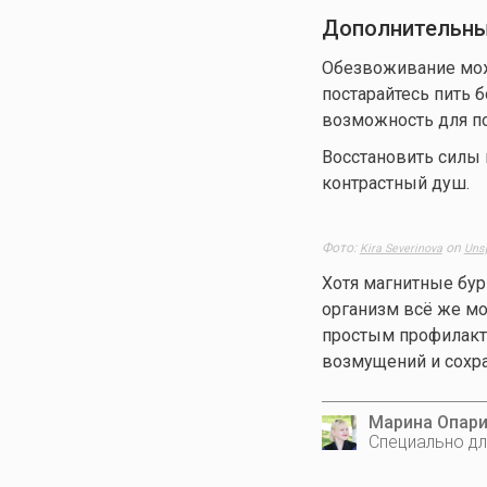
Дополнительны
Обезвоживание мож
постарайтесь пить 
возможность для по
Восстановить силы 
контрастный душ.
Фото:
on
Kira Severinova
Uns
Хотя магнитные бур
организм всё же м
простым профилакт
возмущений и сохр
Марина Опар
Специально дл