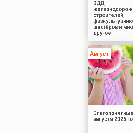
ВДВ,
железнодорож
строителей,
физкультурник
шахтёров и мн
другое
Август
Благоприятные
августа 2026 г