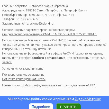
Главный редактор - Комарова Мария Сергеевна
Адрес редакции:
198516
Санкт-Петербург, г. Петергоф
,
Санкт-
Петербургский пр., д.60, лит.А, ч.п. 2-Н, оф. 432, 434
Телефон:
+7 812 640-06-60
Электронная почта:
askme@calend.ru
Сетевое издание зарегистрировано Роскомнадзором,
Свидетельство о регистрации СМИ Эл.N ФС77-56859 от 29.01.2014 г.
Использование любой информации CALEND.RU на веб-сайтах возможно
только при условии наличия у каждого скопированного материала активной
гиперссылки на страницу-источник.
Использование информации сайта в оффлайн-СМИ (радио, телевидение,
газеты и т.п.) требует
особого согласования
. Для согласования
отправьте
запрос
.
Условия использования сайта
Пользовательское соглашение
Политика конфиденциальности
Изменить настройки конфиденциальности
(только для жителей EEA).
Мы собираем файлы cookie и применяем
Яндекс.Метрику
.
Подробнее
ПРИНЯТЬ