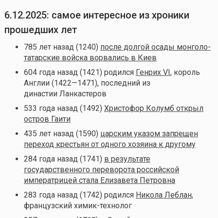
6.12.2025: самое интересное из хроники
прошедших лет
785 лет назад (1240)
после долгой осады монголо-
татарские войска ворвались в Киев
604 года назад (1421) родился
Генрих VI
, король
Англии (1422—1471), последний из
династии Ланкастеров
533 года назад (1492)
Христофор Колумб открыл
остров Гаити
435 лет назад (1590)
царским указом запрещен
переход крестьян от одного хозяина к другому
284 года назад (1741)
в результате
государственного переворота российской
императрицей стала Елизавета Петровна
283 года назад (1742) родился
Никола Леблан
,
французский химик-технолог