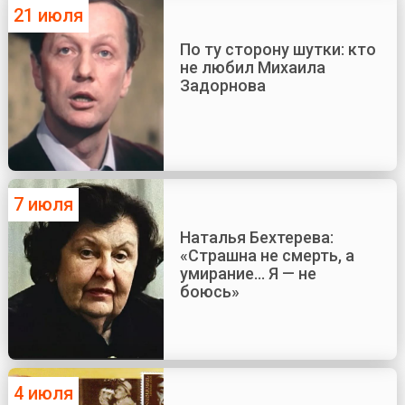
21 июля
По ту сторону шутки: кто
не любил Михаила
Задорнова
7 июля
Наталья Бехтерева:
«Страшна не смерть, а
умирание... Я — не
боюсь»
4 июля