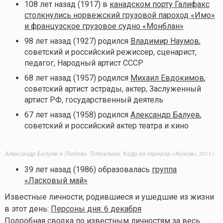
108 лет назад (1917) в
канадском порту Галифакс
столкнулись норвежский грузовой пароход «Имо»
и французское грузовое судно «Монблан»
98 лет назад (1927) родился
Владимир Наумов
,
советский и российский режиссер, сценарист,
педагог, Народный артист СССР
68 лет назад (1957) родился
Михаил Евдокимов
,
советский артист эстрады, актер, Заслуженный
артист РФ, государственный деятель
67 лет назад (1958) родился
Александр Балуев
,
советский и российский актер театра и кино
Александр Балуев и Любовь Толкалина. Кадр из сериала «Жуков»,
2011 г.
39 лет назад (1986) образовалась
группа
«Ласковый май»
Известные личности, родившиеся и ушедшие из жизни
в этот день:
Персоны дня: 6 декабря
Подробная сводка по известным личностям за весь