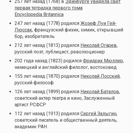
257 лет назад (1768) в
Эдинбурге увидела свет
первая тетрадка первого тома
Encyclopedia Britannica
247 лет назад (1778) родился
Жозеф Луи Гей-
Люссак
, французский физик, химик, открывший
бор, изобретатель
212 лет назад (1813) родился
Николай Огарев
,
русский поэт, публицист, революционер
202 года назад (1823) родился
Фридрих Мюллер
,
немецкий и английский филолог, востоковед
155 лет назад (1870) родился
Николай Лосский
,
русский философ
126 лет назад (1899) родился
Николай Баталов
,
советский актер театра и кино, Заслуженный
артист РСФСР
112 лет назад (1913) родился
Сергей Залыгин
,
советский писатель и общественный деятель,
академик РАН