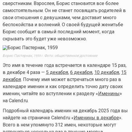
сверстникам. Взрослея, Борис становится все более
самостоятельным. Он не станет посвящать родителей в
свои отношения с девушками, чем доставит много
беспокойства и волнений. О своей будущей женитьбе
Борис сообщит в самый последний момент, когда
скрывать это будет уже невозможно.
Борис Пастернак,
Фото: общественное достояние
1959 г.
Это имя в течение года встречается в календаре 15 раз,
в декабре 4 раза —
5 декабря
,
6 декабря
,
10 декабря
,
15
декабря
. Почему имя может встречаться много раз в
календаре именин и как определить точно дату своих
именин, читайте во вступлении к разделу «
Именины
»
на Calend.ru.
Подробный календарь именин на декабрь 2025 года вы
найдете на страничке Calend.ru «
Именины в декабре
».
Всего в нем упомянуто 312 имен, некоторые могут
встречаться несколько раз в течение месяца.