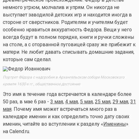
немного угрюм, молчалив и упрям. Он никогда не
выступает заводилой детских игр и находится иногда в
стороне от сверстников. Родителям и учителям будет
особенно нравиться аккуратность Федора. Вещи у него
всегда будут в полном порядке, книги и ручки сложены
на столе, а с оторванной пуговицей сразу же прибежит к
матери. Не любит давать списывать домашние задания,
которые сам сделал.
Портрет Фёдора с надгробия в Архангельском соборе Московского
кремля 1630-х гг., общественное достояние
Это имя в течение года встречается в календаре более
50 раз, в мае 6 раз -
3 мая
,
4 мая
,
5 мая
,
25 мая
,
29 мая
,
31
мая
. Почему имя может встречаться много раз в
календаре именин и как определить точно дату своих
именин, читайте во вступлении к разделу «
Именины
»
на Calend.ru.