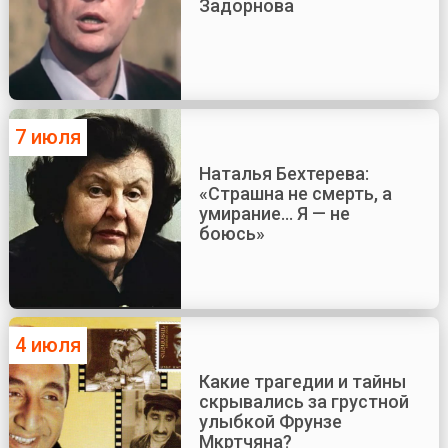
Задорнова
7 июля
Наталья Бехтерева:
«Страшна не смерть, а
умирание... Я — не
боюсь»
4 июля
Какие трагедии и тайны
скрывались за грустной
улыбкой Фрунзе
Мкртчяна?