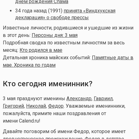
днем рождения Спама
34 года назад (1991)
принята «Виндхукская
декларация» о свободе прессы
Известные личности, родившиеся и ушедшие из жизни
в этот день:
Персоны дня: 3 мая
Подробная сводка по известным личностям за весь
месяц:
Кто родился в мае
Детальная хроника майских событий:
Памятные даты в
мае. Хроника по годам
Кто сегодня именинник?
3 мая празднуют именины
Александр
,
Гавриил
,
Григорий
,
Николай
,
Федор
. Уважаемые именинники,
пожалуйста, примите наши поздравления от
имени Calend.ru!
Давайте поговорим об имени Федор, которое имеет
древнегреческое происхождение. Федор в детстве