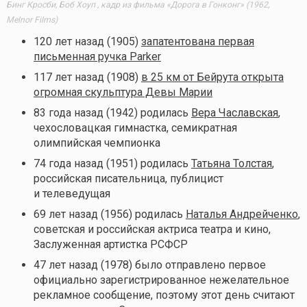
Бинг Кросби, Боб Хоуп , кадр из фильма «Дорога в Гонконг» (1962,
Melnor Films)
120 лет назад (1905)
запатентована первая
письменная ручка Parker
117 лет назад (1908)
в 25 км от Бейрута открыта
огромная скульптура Девы Марии
83 года назад (1942) родилась
Вера Чаславская
,
чехословацкая гимнастка, семикратная
олимпийская чемпионка
74 года назад (1951) родилась
Татьяна Толстая
,
российская писательница, публицист
и телеведущая
69 лет назад (1956) родилась
Наталья Андрейченко
,
советская и российская актриса театра и кино,
Заслуженная артистка РСФСР
47 лет назад (1978) было отправлено первое
официально зарегистрированное нежелательное
рекламное сообщение, поэтому этот день считают