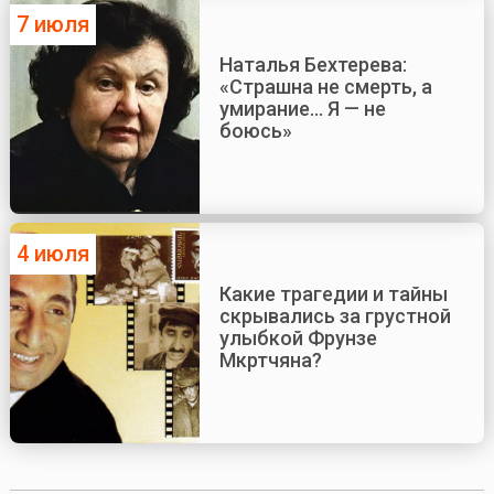
7 июля
Наталья Бехтерева:
«Страшна не смерть, а
умирание... Я — не
боюсь»
4 июля
Какие трагедии и тайны
скрывались за грустной
улыбкой Фрунзе
Мкртчяна?