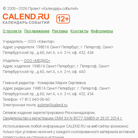
© 2005—2026 Проект «Календарь событий»
О проекте
Продвижение
Реклама
Контакты
Информеры
Учредитель — ООО «Квантор»
Адрес учредителя: 198516 Санкт-Петербург, г. Петергоф, Санкт-
Петербургский пр., д.60, лит.А, ч.п. 2-Н, оф. 432, 434
Издатель —
ООО «МЕДИО»
Адрес издателя: 198516 Санкт-Петербург, г. Петергоф, Санкт-
Петербургский пр., д.60, лит.А, ч.п. 2-Н, оф. 440
Главный редактор - Комарова Мария Сергеевна
Адрес редакции:
198516
Санкт-Петербург, г. Петергоф
,
Санкт-
Петербургский пр., д.60, лит.А, ч.п. 2-Н, оф. 432, 434
Телефон:
+7 812 640-06-60
Электронная почта:
askme@calend.ru
Сетевое издание зарегистрировано Роскомнадзором,
Свидетельство о регистрации СМИ Эл.N ФС77-56859 от 29.01.2014 г.
Использование любой информации CALEND.RU на веб-сайтах возможно
только при условии наличия у каждого скопированного материала активной
гиперссылки на страницу-источник.