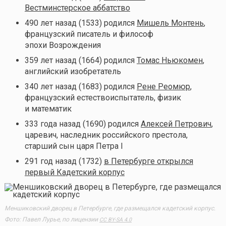
Вестминстерское аббатство
490 лет назад (1533) родился
Мишель Монтень
,
французский писатель и философ
эпохи Возрождения
359 лет назад (1664) родился
Томас Ньюкомен
,
английский изобретатель
340 лет назад (1683) родился
Рене Реомюр
,
французский естествоиспытатель, физик
и математик
333 года назад (1690) родился
Алексей Петрович
,
царевич, наследник российского престола,
старший сын царя Петра I
291 год назад (1732)
в Петербурге открылся
первый Кадетский корпус
Меншиковский дворец в Петербурге, где размещался кадетский корпус.
Фото: Павел Лурье, по лицензии
CC BY-SA 4.0