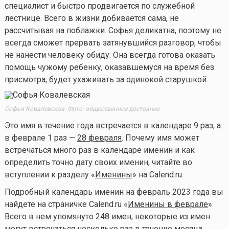
специалист и быстро продвигается по служебной
лестнице. Всего в жизни добивается сама, не
рассчитывая на поблажки. Софья деликатна, поэтому не
всегда сможет прервать затянувшийся разговор, чтобы
не нанести человеку обиду. Она всегда готова оказать
помощь чужому ребенку, оказавшемуся на время без
присмотра, будет ухаживать за одинокой старушкой.
Софья Ковалевская. Фото: общественное достояние
Это имя в течение года встречается в календаре 9 раз, а
в феврале 1 раз —
28 февраля
. Почему имя может
встречаться много раз в календаре именин и как
определить точно дату своих именин, читайте во
вступлении к разделу «
Именины
» на Calend.ru.
Подробный календарь именин на февраль 2023 года вы
найдете на страничке Calend.ru «
Именины в феврале
».
Всего в нем упомянуто 248 имен, некоторые из имен
могут встречаться несколько раз в течение месяца.