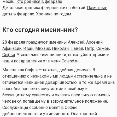
месяц:
Кто родился в феврале
Детальная хроника февральских событий:
Памятные
даты в феврале. Хроника по годам
Кто сегодня именинник?
28 февраля празднуют именины
Алексей
,
Арсений
,
Афанасий
,
Иван
,
Михаил
,
Николай
,
Павел
,
Петр
,
Семен
,
Софья
. Уважаемые именинники, пожалуйста, примите
наши поздравления от имени Calend.ru!
Маленькая Софья — нежная, добрая девочка. В
отношениях с незнакомыми людьми стеснительна и не
отличается излишней доверчивостью. В то же время она
способна проявить сочувствие к слабому и
беззащитному существу и оказать посильную помощь
человеку, попавшему в затруднительное положение.
Сослуживцы особенно ценят в Софье
добросовестность и уживчивость. Она хороший