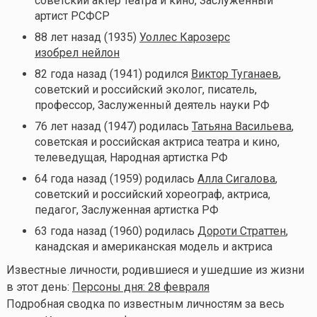
советский актер театра и кино, Заслуженный
артист РСФСР
88 лет назад (1935)
Уоллес Карозерс
изобрел нейлон
82 года назад (1941) родился
Виктор Туганаев
,
советский и российский эколог, писатель,
профессор, Заслуженный деятель науки РФ
76 лет назад (1947) родилась
Татьяна Васильева
,
советская и российская актриса театра и кино,
телеведущая, Народная артистка РФ
64 года назад (1959) родилась
Алла Сигалова
,
советский и российский хореограф, актриса,
педагог, Заслуженная артистка РФ
63 года назад (1960) родилась
Дороти Страттен
,
канадская и американская модель и актриса
Известные личности, родившиеся и ушедшие из жизни
в этот день:
Персоны дня: 28 февраля
Подробная сводка по известным личностям за весь