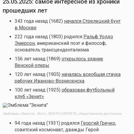
25.05.2025: самое интересное из хроники
прошедших лет
343 года назад (1682)
начался Стрелецкий бунт
в Москве
222 года назад (1803) родился
Ральф Уолдо
Эмерсон
, американский поэт и философ,
основатель трансцендентализма
156 лет назад (1869)
открылось здание
Венской оперы
120 лет назад (1905)
началась всеобщая стачка
рабочих Иваново-Вознесенска
100 лет назад (1925)
образован футбольный
клуб «Зенит»
Эмблема «Зенита». Фото: ZENITH ESPORTE, общественное достояние
94 года назад (1931) родился
Георгий Гречко
,
советский космонавт, дважды Герой