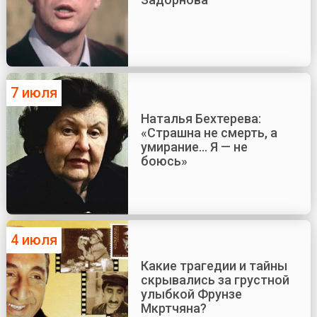
7 июля
Наталья Бехтерева:
«Страшна не смерть, а
умирание... Я — не
боюсь»
4 июля
Какие трагедии и тайны
скрывались за грустной
улыбкой Фрунзе
Мкртчяна?