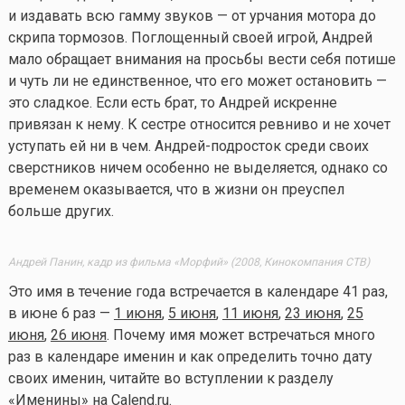
и издавать всю гамму звуков — от урчания мотора до
скрипа тормозов. Поглощенный своей игрой, Андрей
мало обращает внимания на просьбы вести себя потише
и чуть ли не единственное, что его может остановить —
это сладкое. Если есть брат, то Андрей искренне
привязан к нему. К сестре относится ревниво и не хочет
уступать ей ни в чем. Андрей-подросток среди своих
сверстников ничем особенно не выделяется, однако со
временем оказывается, что в жизни он преуспел
больше других.
Андрей Панин, кадр из фильма «Морфий» (2008, Кинокомпания СТВ)
Это имя в течение года встречается в календаре 41 раз,
в июне 6 раз —
1 июня
,
5 июня
,
11 июня
,
23 июня
,
25
июня
,
26 июня
. Почему имя может встречаться много
раз в календаре именин и как определить точно дату
своих именин, читайте во вступлении к разделу
«
Именины
» на Calend.ru.