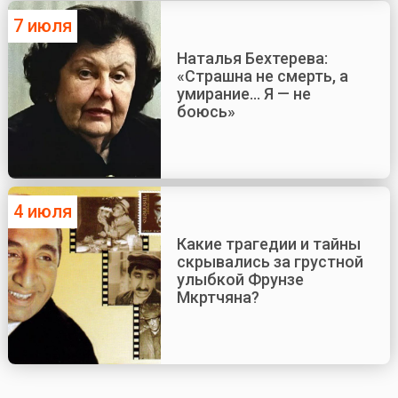
7 июля
Наталья Бехтерева:
«Страшна не смерть, а
умирание... Я — не
боюсь»
4 июля
Какие трагедии и тайны
скрывались за грустной
улыбкой Фрунзе
Мкртчяна?