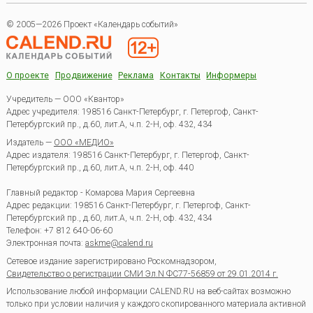
© 2005—2026 Проект «Календарь событий»
О проекте
Продвижение
Реклама
Контакты
Информеры
Учредитель — ООО «Квантор»
Адрес учредителя: 198516 Санкт-Петербург, г. Петергоф, Санкт-
Петербургский пр., д.60, лит.А, ч.п. 2-Н, оф. 432, 434
Издатель —
ООО «МЕДИО»
Адрес издателя: 198516 Санкт-Петербург, г. Петергоф, Санкт-
Петербургский пр., д.60, лит.А, ч.п. 2-Н, оф. 440
Главный редактор - Комарова Мария Сергеевна
Адрес редакции:
198516
Санкт-Петербург, г. Петергоф
,
Санкт-
Петербургский пр., д.60, лит.А, ч.п. 2-Н, оф. 432, 434
Телефон:
+7 812 640-06-60
Электронная почта:
askme@calend.ru
Сетевое издание зарегистрировано Роскомнадзором,
Свидетельство о регистрации СМИ Эл.N ФС77-56859 от 29.01.2014 г.
Использование любой информации CALEND.RU на веб-сайтах возможно
только при условии наличия у каждого скопированного материала активной