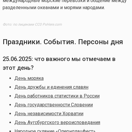
международные морские перевозки и общение между
разделенными океанами и морями народами.
Фото: по лицензии CC0 PxHere.com
Праздники. События. Персоны дня
25.06.2025: что важного мы отмечаем в
этот день?
День моряка
День дружбы и единения славян
День работников статистики в России
День государственности Словении
День независимости Хорватии
День Аугсбургского вероисповедания
Народное гуляние «Опернплацфест»