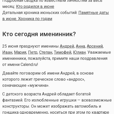
Подробная сводка по известным личностям за весь
месяц:
Кто родился в июне
Детальная хроника июньских событий:
Памятные даты
в июне. Хроника по годам
Кто сегодня именинник?
25 июня празднуют именины
Андрей
,
Анна
,
Арсений
,
Иван
,
Мария
,
Петр
,
Степан
,
Тимофей
,
Юлиан
. Уважаемые
именинники, пожалуйста, примите наши поздравления
от имени Calend.ru!
Давайте поговорим об имени Андрей, в основе
которого лежит греческое слово «андрос»,
означающее «мужчина».
С детского возраста Андрей обладает богатой
фантазией. Его излюбленные игрушки — всевозможные
конструкторы. Он может изображать автомобиль и
гонщика одновременно, носиться при этом по квартире