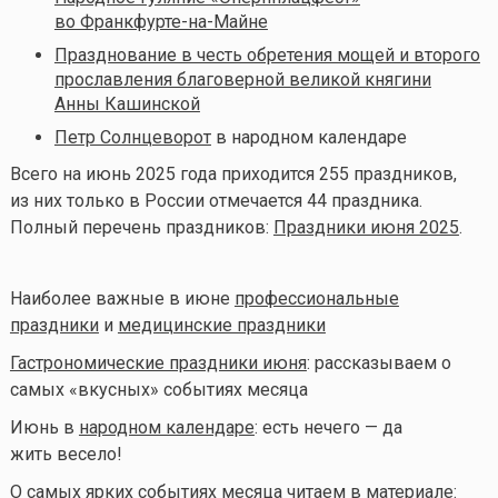
во Франкфурте-на-Майне
Празднование в честь обретения мощей и второго
прославления благоверной великой княгини
Анны Кашинской
Петр Солнцеворот
в народном календаре
Всего на июнь 2025 года приходится 255 праздников,
из них только в России отмечается 44 праздника.
Полный перечень праздников:
Праздники июня 2025
.
Наиболее важные в июне
профессиональные
праздники
и
медицинские праздники
Гастрономические праздники июня
: рассказываем о
самых «вкусных» событиях месяца
Июнь в
народном календаре
: есть нечего — да
жить весело!
О самых ярких событиях месяца читаем в материале: