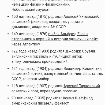
немецкий физик и физикохимик,
Нобелевский лауреат
150 лет назад (1875) родился
Алексей Ухтомский
,
советский физиолог, создатель учения о
доминанте, академик АН СССР
149 лет назад (1876)
рыбак Альфред Енсен
отправился в первый в истории одиночный рейс
через Атлантику
122 года назад (1903) родился
Джордж Оруэлл
,
английский писатель и публицист, автор
антиутопических произведений
121 год назад (1904) родился
Владимир Коккинаки
,
советский летчик, заслуженный летчик-испытатель
СССР, генерал-майор
118 лет назад (1907) родился
Арсений Тарковский
,
советский поэт, переводчик, прозаик
90 лет назад (1935) родился
Чарльз Шеффилд
,
американский писатель-фантаст