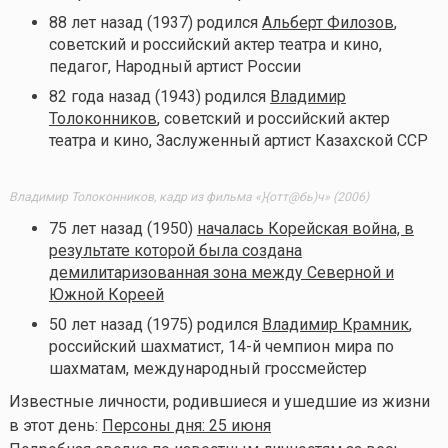
88 лет назад (1937) родился
Альберт Филозов
,
советский и российский актер театра и кино,
педагог, Народный артист России
82 года назад (1943) родился
Владимир
Толоконников
, советский и российский актер
театра и кино, Заслуженный артист Казахской ССР
Владимир Толоконников, кадр из фильма «}{отт@бь)ч» (2006)
75 лет назад (1950)
началась Корейская война, в
результате которой была создана
демилитаризованная зона между Северной и
Южной Кореей
50 лет назад (1975) родился
Владимир Крамник
,
российский шахматист, 14-й чемпион мира по
шахматам, международный гроссмейстер
Известные личности, родившиеся и ушедшие из жизни
в этот день:
Персоны дня: 25 июня