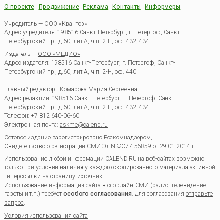
О проекте
Продвижение
Реклама
Контакты
Информеры
Учредитель — ООО «Квантор»
Адрес учредителя: 198516 Санкт-Петербург, г. Петергоф, Санкт-
Петербургский пр., д.60, лит.А, ч.п. 2-Н, оф. 432, 434
Издатель —
ООО «МЕДИО»
Адрес издателя: 198516 Санкт-Петербург, г. Петергоф, Санкт-
Петербургский пр., д.60, лит.А, ч.п. 2-Н, оф. 440
Главный редактор - Комарова Мария Сергеевна
Адрес редакции:
198516
Санкт-Петербург, г. Петергоф
,
Санкт-
Петербургский пр., д.60, лит.А, ч.п. 2-Н, оф. 432, 434
Телефон:
+7 812 640-06-60
Электронная почта:
askme@calend.ru
Сетевое издание зарегистрировано Роскомнадзором,
Свидетельство о регистрации СМИ Эл.N ФС77-56859 от 29.01.2014 г.
Использование любой информации CALEND.RU на веб-сайтах возможно
только при условии наличия у каждого скопированного материала активной
гиперссылки на страницу-источник.
Использование информации сайта в оффлайн-СМИ (радио, телевидение,
газеты и т.п.) требует
особого согласования
. Для согласования
отправьте
запрос
.
Условия использования сайта