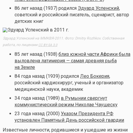
86 лет назад (1937) родился
Эдуард Успенский
,
советский и российский писатель, сценарист, автор
детских книг
Эдуард Успенский на ММКВЯ-2011. Фото: Dmitry Rozhkov. Собственная
работа, по лицензии
CC BY-SA 3.0
85 лет назад (1938)
близ южной части Африки была
выловлена латимерия — самая древняя рыба
на Земле
84 года назад (1939) родился
Лео Бокерия
,
российский кардиохирург, ученый и организатор
медицинской науки, академик
34 года назад (1989)
в Румынии свергнут
коммунистический режим Николае Чаушеску
23 года назад (2000)
Указом Президента РФ
установлен Памятный День российской гвардии
Известные личности, родившиеся и ушедшие из жизни