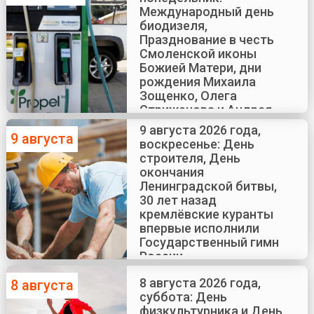
Международный день
биодизеля,
Празднование в честь
Смоленской иконы
Божией Матери, дни
рождения Михаила
Зощенко, Олега
Стриженова и Андрея
Краско
9 августа 2026 года,
9 августа
воскресенье: День
строителя, День
окончания
Ленинградской битвы,
30 лет назад
кремлёвские куранты
впервые исполнили
Государственный гимн
России
8 августа 2026 года,
8 августа
суббота: День
физкультурника и День