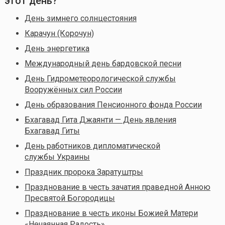
этот день?
День зимнего солнцестояния
Карачун (Корочун)
День энергетика
Международный день бардовской песни
День Гидрометеорологической службы
Вооружённых сил России
День образования Пенсионного фонда России
Бхагавад Гита Джаянти — День явления
Бхагавад Гиты
День работников дипломатической
службы Украины
Праздник пророка Заратуштры
Празднование в честь зачатия праведной Анною
Пресвятой Богородицы
Празднование в честь иконы Божией Матери
«Нечаянная Радость»