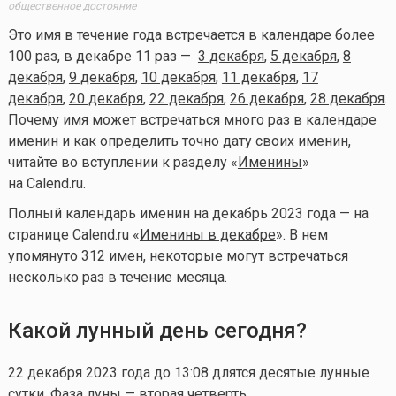
общественное достояние
Это имя в течение года встречается в календаре более
100 раз, в декабре 11 раз —
3 декабря
,
5 декабря
,
8
декабря
,
9 декабря
,
10 декабря
,
11 декабря
,
17
декабря
,
20 декабря
,
22 декабря
,
26 декабря
,
28 декабря
.
Почему имя может встречаться много раз в календаре
именин и как определить точно дату своих именин,
читайте во вступлении к разделу «
Именины
»
на Calend.ru.
Полный календарь именин на декабрь 2023 года — на
странице Calend.ru «
Именины в декабре
». В нем
упомянуто 312 имен, некоторые могут встречаться
несколько раз в течение месяца.
Какой лунный день сегодня?
22 декабря 2023 года до 13:08 длятся десятые лунные
сутки. Фаза луны — вторая четверть.