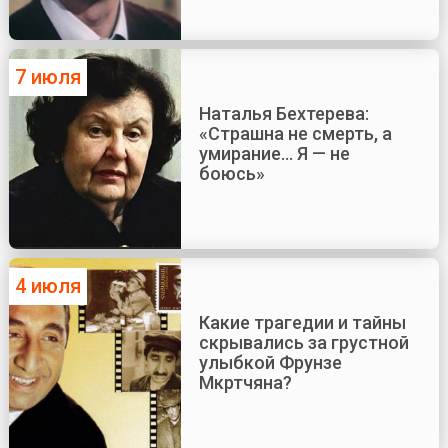
7 июля
Наталья Бехтерева:
«Страшна не смерть, а
умирание... Я — не
боюсь»
4 июля
Какие трагедии и тайны
скрывались за грустной
улыбкой Фрунзе
Мкртчяна?