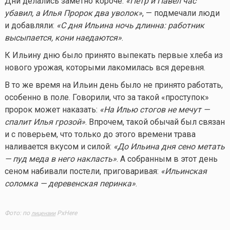
Дни делались заметно короче.
«Петр и Павел час
убавил, а Илья Пророк два уволок»
, — подмечали люди
и добавляли:
«С дня Ильина ночь длинна: работник
высыпается, кони наедаются»
.
К Ильину дню было принято выпекать первые хлеба из
нового урожая, которыми лакомилась вся деревня.
В то же время на Ильин день было не принято работать,
особенно в поле. Говорили, что за такой «проступок»
пророк может наказать:
«На Илью стогов не мечут —
спалит Илья грозой»
. Впрочем, такой обычай был связан
и с поверьем, что только до этого времени трава
наливается вкусом и силой:
«До Ильина дня сено метать
— пуд меда в него накласть»
. А собранным в этот день
сеном набивали постели, приговаривая:
«Ильинская
соломка — деревенская перинка»
.
Фото: по
PxHere
лицензии