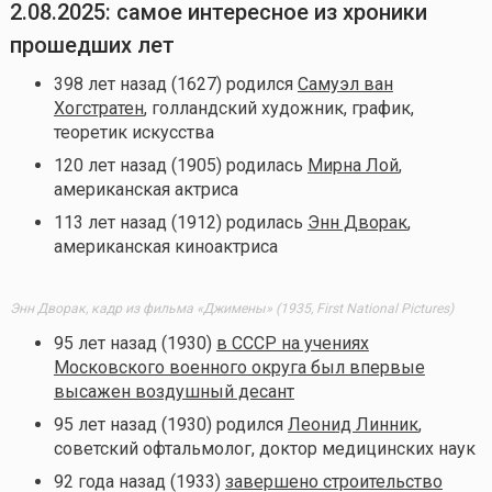
2.08.2025: самое интересное из хроники
прошедших лет
398 лет назад (1627) родился
Самуэл ван
Хогстратен
, голландский художник, график,
теоретик искусства
120 лет назад (1905) родилась
Мирна Лой
,
американская актриса
113 лет назад (1912) родилась
Энн Дворак
,
американская киноактриса
Энн Дворак, кадр из фильма «Джимены» (1935, First National Pictures)
95 лет назад (1930)
в СССР на учениях
Московского военного округа был впервые
высажен воздушный десант
95 лет назад (1930) родился
Леонид Линник
,
советский офтальмолог, доктор медицинских наук
92 года назад (1933)
завершено строительство