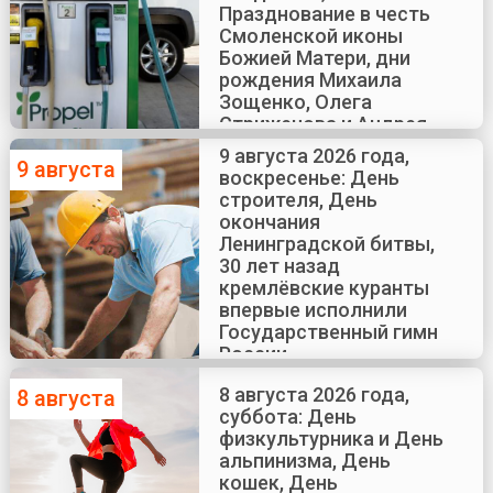
Празднование в честь
Смоленской иконы
Божией Матери, дни
рождения Михаила
Зощенко, Олега
Стриженова и Андрея
Краско
9 августа 2026 года,
9 августа
воскресенье: День
строителя, День
окончания
Ленинградской битвы,
30 лет назад
кремлёвские куранты
впервые исполнили
Государственный гимн
России
8 августа 2026 года,
8 августа
суббота: День
физкультурника и День
альпинизма, День
кошек, День