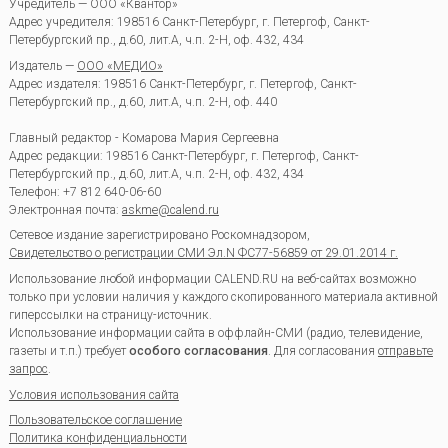
Учредитель — ООО «Квантор»
Адрес учредителя: 198516 Санкт-Петербург, г. Петергоф, Санкт-
Петербургский пр., д.60, лит.А, ч.п. 2-Н, оф. 432, 434
Издатель —
ООО «МЕДИО»
Адрес издателя: 198516 Санкт-Петербург, г. Петергоф, Санкт-
Петербургский пр., д.60, лит.А, ч.п. 2-Н, оф. 440
Главный редактор - Комарова Мария Сергеевна
Адрес редакции:
198516
Санкт-Петербург, г. Петергоф
,
Санкт-
Петербургский пр., д.60, лит.А, ч.п. 2-Н, оф. 432, 434
Телефон:
+7 812 640-06-60
Электронная почта:
askme@calend.ru
Сетевое издание зарегистрировано Роскомнадзором,
Свидетельство о регистрации СМИ Эл.N ФС77-56859 от 29.01.2014 г.
Использование любой информации CALEND.RU на веб-сайтах возможно
только при условии наличия у каждого скопированного материала активной
гиперссылки на страницу-источник.
Использование информации сайта в оффлайн-СМИ (радио, телевидение,
газеты и т.п.) требует
особого согласования
. Для согласования
отправьте
запрос
.
Условия использования сайта
Пользовательское соглашение
Политика конфиденциальности