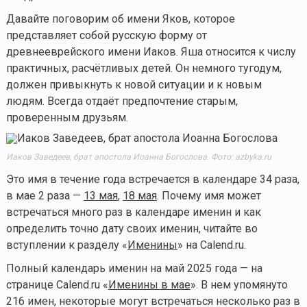
Давайте поговорим об имени Яков, которое
представляет собой русскую форму от
древнееврейского имени Иаков. Яша относится к числу
практичных, расчётливых детей. Он немного тугодум,
должен привыкнуть к новой ситуации и к новым
людям. Всегда отдаёт предпочтение старым,
проверенным друзьям.
Иаков Заведеев, брат апостола Иоанна Богослова. Фото: azbyka.ru
Это имя в течение года встречается в календаре 34 раза,
в мае 2 раза —
13 мая
,
18 мая
. Почему имя может
встречаться много раз в календаре именин и как
определить точно дату своих именин, читайте во
вступлении к разделу «
Именины
» на Calend.ru.
Полный календарь именин на май 2025 года — на
странице Calend.ru «
Именины в мае
». В нем упомянуто
216 имен, некоторые могут встречаться несколько раз в