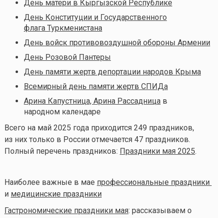
День матери в Кыргызской Республике
День Конституции и Государственного
флага Туркменистана
День войск противовоздушной обороны Армении
День Розовой Пантеры
День памяти жертв депортации народов Крыма
Всемирный день памяти жертв СПИДа
Арина Капустница, Арина Рассадница
в
народном календаре
Всего на май 2025 года приходится 249 праздников,
из них только в России отмечается 47 праздников.
Полный перечень праздников:
Праздники мая 2025
.
Наиболее важные в мае
профессиональные праздники
и
медицинские праздники
Гастрономические праздники мая
: рассказываем о