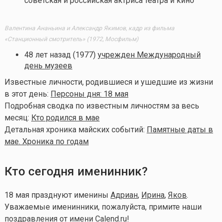
советская и российская актриса театра и кино
Валентина Ананьина и Александр Якимов, кадр из фильма
«Станционный смотритель» (1972, Мосфильм)
48 лет назад (1977)
учрежден Международный
день музеев
Известные личности, родившиеся и ушедшие из жизни
в этот день:
Персоны дня: 18 мая
Подробная сводка по известным личностям за весь
месяц:
Кто родился в мае
Детальная хроника майских событий:
Памятные даты в
мае. Хроника по годам
Кто сегодня именинник?
18 мая празднуют именины
Адриан
,
Ирина
,
Яков
.
Уважаемые именинники, пожалуйста, примите наши
поздравления от имени Calend.ru!