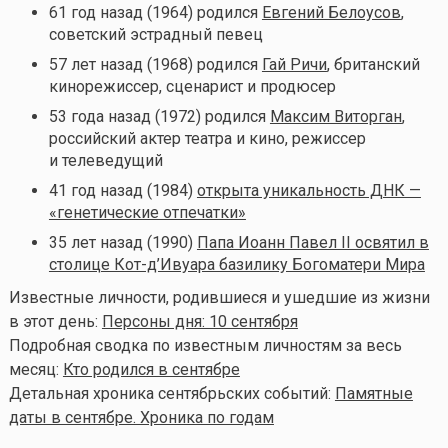
61 год назад (1964) родился
Евгений Белоусов
,
советский эстрадный певец
57 лет назад (1968) родился
Гай Ричи
, британский
кинорежиссер, сценарист и продюсер
53 года назад (1972) родился
Максим Виторган
,
российский актер театра и кино, режиссер
и телеведущий
41 год назад (1984)
открыта уникальность ДНК —
«генетические отпечатки»
35 лет назад (1990)
Папа Иоанн Павел II освятил в
столице Кот-д’Ивуара базилику Богоматери Мира
Известные личности, родившиеся и ушедшие из жизни
в этот день:
Персоны дня: 10 сентября
Подробная сводка по известным личностям за весь
месяц:
Кто родился в сентябре
Детальная хроника сентябрьских событий:
Памятные
даты в сентябре. Хроника по годам