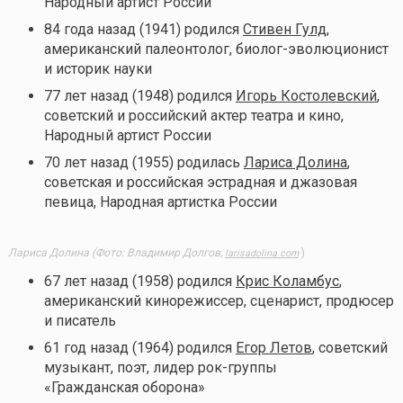
Народный артист России
84 года назад (1941) родился
Стивен Гулд
,
американский палеонтолог, биолог-эволюционист
и историк науки
77 лет назад (1948) родился
Игорь Костолевский
,
советский и российский актер театра и кино,
Народный артист России
70 лет назад (1955) родилась
Лариса Долина
,
советская и российская эстрадная и джазовая
певица, Народная артистка России
Лариса Долина (Фото: Владимир Долгов,
)
larisadolina.com
67 лет назад (1958) родился
Крис Коламбус
,
американский кинорежиссер, сценарист, продюсер
и писатель
61 год назад (1964) родился
Егор Летов
, советский
музыкант, поэт, лидер рок-группы
«Гражданская оборона»