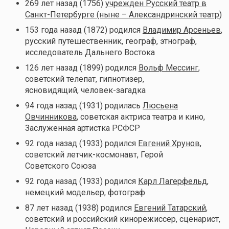
269 лет назад (1756)
учрежден Русский театр в
Санкт-Петербурге (ныне – Александринский театр)
153 года назад (1872) родился
Владимир Арсеньев
,
русский путешественник, географ, этнограф,
исследователь Дальнего Востока
126 лет назад (1899) родился
Вольф Мессинг
,
советский телепат, гипнотизер,
ясновидящий, человек-загадка
94 года назад (1931) родилась
Люсьена
Овчинникова
, советская актриса театра и кино,
Заслуженная артистка РСФСР
92 года назад (1933) родился
Евгений Хрунов
,
советский летчик-космонавт, Герой
Советского Союза
92 года назад (1933) родился
Карл Лагерфельд
,
немецкий модельер, фотограф
87 лет назад (1938) родился
Евгений Татарский
,
советский и российский кинорежиссер, сценарист,