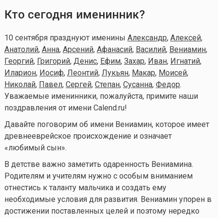
Кто сегодня именинник?
10 сентября празднуют именины
Александр
,
Алексей
,
Анатолий
,
Анна
,
Арсений
,
Афанасий
,
Василий
,
Вениамин
,
Георгий
,
Григорий
,
Денис
,
Ефим
,
Захар
,
Иван
,
Игнатий
,
Иларион
,
Иосиф
,
Леонтий
,
Лукьян
,
Макар
,
Моисей
,
Николай
,
Павел
,
Сергей
,
Степан
,
Сусанна
,
Федор
.
Уважаемые именинники, пожалуйста, примите наши
поздравления от имени Calend.ru!
Давайте поговорим об имени Вениамин, которое имеет
древнееврейское происхождение и означает
«любимый сын».
В детстве важно заметить одаренность Вениамина.
Родителям и учителям нужно с особым вниманием
отнестись к таланту мальчика и создать ему
необходимые условия для развития. Вениамин упорен в
достижении поставленных целей и поэтому нередко