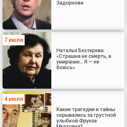
Задорнова
7 июля
Наталья Бехтерева:
«Страшна не смерть, а
умирание... Я — не
боюсь»
4 июля
Какие трагедии и тайны
скрывались за грустной
улыбкой Фрунзе
Мкртчяна?