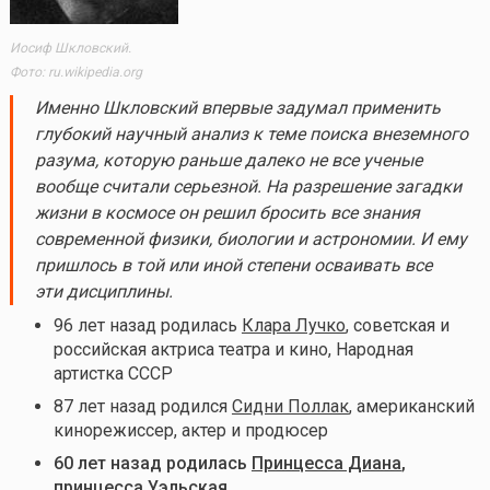
Иосиф Шкловский.
Фото: ru.wikipedia.org
Именно Шкловский впервые задумал применить
глубокий научный анализ к теме поиска внеземного
разума, которую раньше далеко не все ученые
вообще считали серьезной. На разрешение загадки
жизни в космосе он решил бросить все знания
современной физики, биологии и астрономии. И ему
пришлось в той или иной степени осваивать все
эти дисциплины.
96 лет назад родилась
Клара Лучко
, советская и
российская актриса театра и кино, Народная
артистка СССР
87 лет назад родился
Сидни Поллак
, американский
кинорежиссер, актер и продюсер
60 лет назад родилась
Принцесса Диана
,
принцесса Уэльская