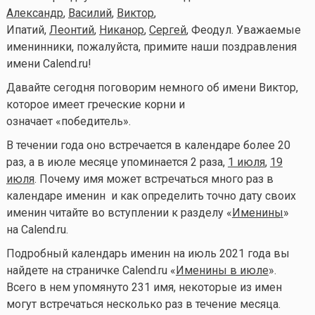
Александр
,
Василий
,
Виктор
,
Ипатий,
Леонтий
,
Никанор
,
Сергей
, Феодул. Уважаемые
именинники, пожалуйста, примите наши поздравления
имени Calend.ru!
Давайте сегодня поговорим немного об имени Виктор,
которое имеет греческие корни и
означает «победитель».
В течении года оно встречается в календаре более 20
раз, а в июле месяце упоминается 2 раза,
1 июля
,
19
июля
. Почему имя может встречаться много раз в
календаре именин и как определить точно дату своих
именин читайте во вступлении к разделу «
Именины
»
на Calend.ru.
Подробный календарь именин на июль 2021 года вы
найдете на страничке Calend.ru «
Именины в июле
».
Всего в нем упомянуто 231 имя, некоторые из имен
могут встречаться несколько раз в течение месяца.