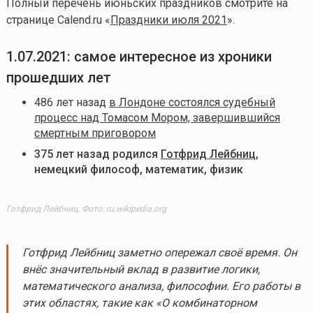
Полный перечень июньских праздников смотрите на
странице Calend.ru «
Праздники июля 2021
».
1.07.2021: самое интересное из хроники
прошедших лет
486 лет назад
в Лондоне состоялся судебный
процесс над Томасом Мором, завершившийся
смертным приговором
375 лет назад родился
Готфрид Лейбниц
,
немецкий философ, математик, физик
Готфрид Лейбниц. Фото: ru.wikipedia.org
Готфрид Лейбниц заметно опережал своё время. Он
внёс значительный вклад в развитие логики,
математического анализа, философии. Его работы в
этих областях, такие как «О комбинаторном