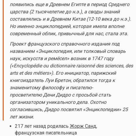
появились еще в Древнем Египте в период Среднего
царства (2 тысячелетие до н.э.), а своды знаний
составлялись и в Древнем Китае (12-10 века до н.э.).
Но именно энциклопедией, которая имела вполне
современный облик, привычный для нас, стала эта.
Проект французского справочного издания под
названием «Энциклопедия, или толковый словарь
наук, искусств и ремёсел» возник в 1747 году
(«Encyclopédie ou dictionnaire raisonné des sciences, des
arts et des métiers»). Его инициатор, парижский
книгоиздатель Луи Бретон, обратился тогда к
знаменитому философу и писателю-
просветителю Дени Дидро с просьбой стать
организатором уникального дела. Охотно
согласившись, Дидро посвятил «Энциклопедии» 25
лет жизни.
217 лет назад родилась
Жорж Санд
,
французская писательница