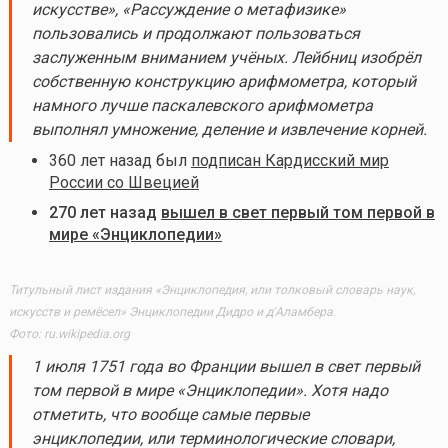
искусстве», «Рассуждение о метафизике»
пользовались и продолжают пользоваться
заслуженным вниманием учёных. Лейбниц изобрёл
собственную конструкцию арифмометра, который
намного лучше паскалевского арифмометра
выполнял умножение, деление и извлечение корней.
360 лет назад был
подписан Кардисский мир
России со Швецией
270 лет назад
вышел в свет первый том первой в
мире «Энциклопедии»
Титульный лист издания «Энциклопедия, или толковый словарь наук,
искусств и ремёсел» Энциклопедии Дидро и д'Аламбера.
Фото: ru.wikipedia.org
1 июля 1751 года во Франции вышел в свет первый
том первой в мире «Энциклопедии». Хотя надо
отметить, что вообще самые первые
энциклопедии, или терминологические словари,