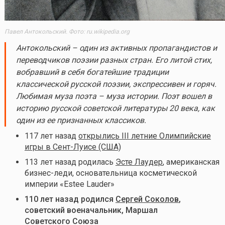
Павел Антокольский. Фото: ru.wikipedia.org
Антокольский – один из активных пропагандистов и
переводчиков поэзии разных стран. Его литой стих,
вобравший в себя богатейшие традиции
классической русской поэзии, экспрессивен и горяч.
Любимая муза поэта – муза истории. Поэт вошел в
историю русской советской литературы 20 века, как
один из ее признанных классиков.
117 лет назад
открылись III летние Олимпийские
игры в Сент-Луисе (США)
113 лет назад родилась
Эсте Лаудер
, американская
бизнес-леди, основательница косметической
империи «Estee Lauder»
110 лет назад родился
Сергей Соколов
,
советский военачальник, Маршал
Советского Союза