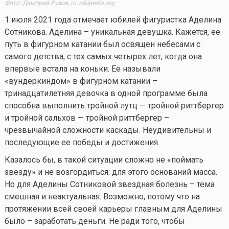
Фото: Дмитрий Рузов, ru.wikipedia.org
1 июля 2021 года отмечает юбилей фигуристка Аделина
Сотникова. Аделина – уникальная девушка. Кажется, ее
путь в фигурном катании был освящен небесами с
самого детства, с тех самых четырех лет, когда она
впервые встала на коньки. Ее называли
«вундеркиндом» в фигурном катании –
тринадцатилетняя девочка в одной программе была
способна выполнить тройной лутц — тройной риттбергер
и тройной сальхов — тройной риттбергер –
чрезвычайной сложности каскады. Неудивительны и
последующие ее победы и достижения.
Казалось бы, в такой ситуации сложно не «поймать
звезду» и не возгордиться: для этого оснований масса.
Но для Аделины Сотниковой звездная болезнь – тема
смешная и неактуальная. Возможно, потому что на
протяжении всей своей карьеры главным для Аделины
было – заработать деньги. Не ради того, чтобы