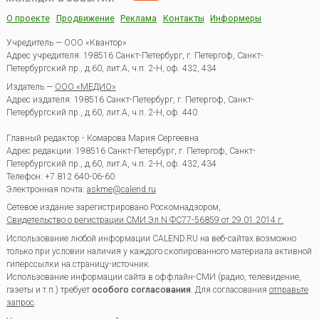
О проекте
Продвижение
Реклама
Контакты
Информеры
Учредитель — ООО «Квантор»
Адрес учредителя: 198516 Санкт-Петербург, г. Петергоф, Санкт-
Петербургский пр., д.60, лит.А, ч.п. 2-Н, оф. 432, 434
Издатель —
ООО «МЕДИО»
Адрес издателя: 198516 Санкт-Петербург, г. Петергоф, Санкт-
Петербургский пр., д.60, лит.А, ч.п. 2-Н, оф. 440
Главный редактор - Комарова Мария Сергеевна
Адрес редакции:
198516
Санкт-Петербург, г. Петергоф
,
Санкт-
Петербургский пр., д.60, лит.А, ч.п. 2-Н, оф. 432, 434
Телефон:
+7 812 640-06-60
Электронная почта:
askme@calend.ru
Сетевое издание зарегистрировано Роскомнадзором,
Свидетельство о регистрации СМИ Эл.N ФС77-56859 от 29.01.2014 г.
Использование любой информации CALEND.RU на веб-сайтах возможно
только при условии наличия у каждого скопированного материала активной
гиперссылки на страницу-источник.
Использование информации сайта в оффлайн-СМИ (радио, телевидение,
газеты и т.п.) требует
особого согласования
. Для согласования
отправьте
запрос
.