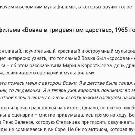
ируем и вспомним мультфильмы, в которых звучит голос
тфильма
«Во
вка в тридевятом царстве», 1965 г
антливый, поучительный, красивый и остроумный мультфи
ет интересно узнать, что тот самый Вовка был «срисован» 
ка – об этом рассказывала Марина Коростылева, дочь дра
а, сочинившего сценарий к мультфильму:
это помесь меня с автором Вовки. Я в детстве была такая, 
чик, то ли девочка. Я и теперь уже, взрослая, понимаю: во 
ютной веры в сказку с очень скептическим взглядом на ж
вно и прочно разошелся на цитаты, однако, не все из них 
аны в сценарии – многие придумывались прямо на ходу. 
а Рина Зеленая, которую Степанцев пригласить озвучивать
нды не сомневаясь в выборе. Не было актрисы, которая л