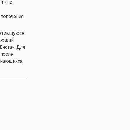
ми «По
 попечения
третившуюся
сающий
Енота». Для
 после
инающихся,