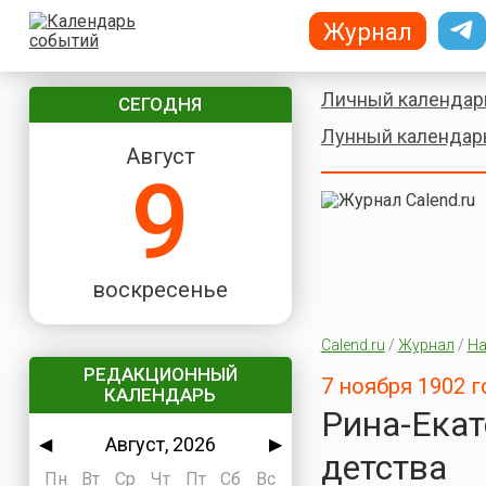
Журнал
Личный календар
СЕГОДНЯ
Лунный календар
Август
9
воскресенье
Calend.ru
/
Журнал
/
На
РЕДАКЦИОННЫЙ
7 ноября 1902 
КАЛЕНДАРЬ
Рина-Екат
Август, 2026
◀
▶
детства
Пн
Вт
Ср
Чт
Пт
Сб
Вс