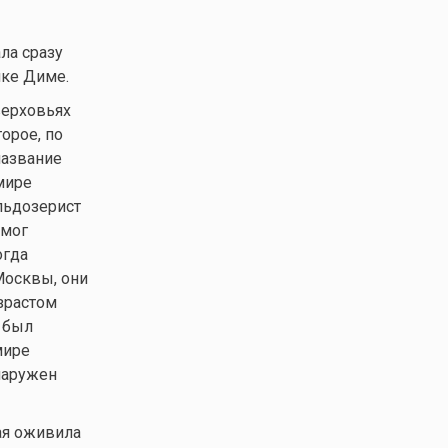
ла сразу
нке Диме.
верховьях
орое, по
название
мире
льдозерист
 мог
огда
 Москвы, они
зрастом
 был
мире
наружен
ая оживила