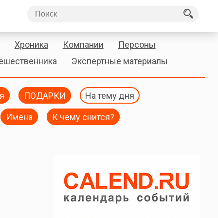
Хроника
Компании
Персоны
тешественника
Экспертные материалы
я
ПОДАРКИ
На тему дня
Имена
К чему снится?