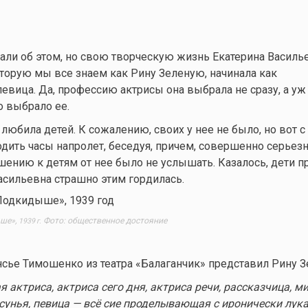
али об этом, но свою творческую жизнь Екатерина Василь
которую мы все знаем как Рину Зеленую, начинала как
евица. Да, профессию актрисы она выбрала не сразу, а уж
о выбрало ее.
 любила детей. К сожалению, своих у нее не было, но вот 
дить часы напролет, беседуя, причем, совершенно серьезн
ению к детям от нее было не услышать. Казалось, дети п
Васильевна страшно этим гордилась.
ыше»,
Фото: общественное достояние
1939 г.
ье Тимошенко из театра «Балаганчик» представил Рину З
 актриса, актриса сего дня, актриса речи, рассказчица, м
сунья, певица — всё сие проделывающая с иронически лук