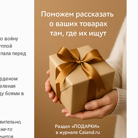
сю войну
уппой
упала перед
орденом
Зеленая
ду боями в
вительно,
ие-то
чется,