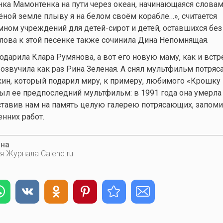
сенка Мамонтенка на пути через океан, начинающаяся слова
ёной земле плыву я на белом своём корабле…», считается
ом учреждений для детей-сирот и детей, оставшихся без
 слова к этой песенке также сочинила Дина Непомнящая.
одарила Клара Румянова, а вот его новую маму, как и вс
, озвучила как раз Рина Зеленая. А снял мультфильм потря
ин, который подарил миру, к примеру, любимого «Крошку 
ыл ее предпоследний мультфильм: в 1991 года она умерла
ставив нам на память целую галерею потрясающих, запом
енних работ.
ина
я Журнала Calend.ru