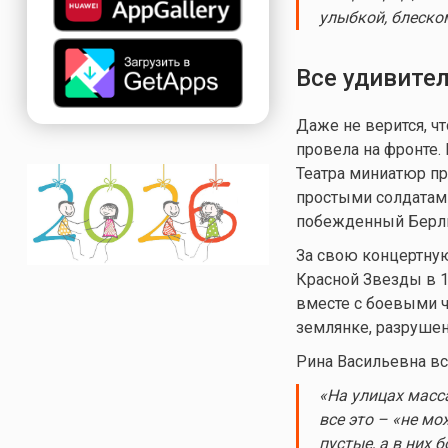
улыбкой, блеско
Все удивител
Даже не верится, ч
провела на фронте. 
Театра миниатюр пр
простыми солдатами
побежденный Берл
За свою концертную
Красной Звезды в 19
вместе с боевыми 
землянке, разрушен
Рина Васильевна вс
«На улицах масса
все это – «не мо
пустые, а в них 