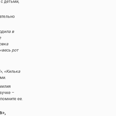
 с детьми,
ательно
одила в
е
овка
 «весь рот
»
,
«
Килька
ми.
милия
вучке –
помните ее.
а»
,