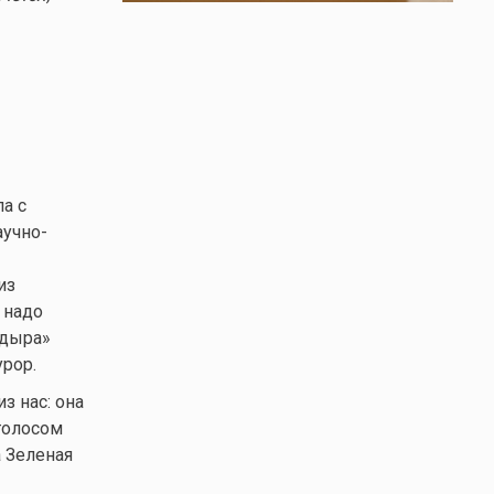
а с
аучно-
из
 надо
одыра»
рор.
з нас: она
голосом
 Зеленая