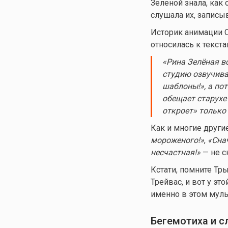
Зеленой знала, как 
слушала их, записыв
Историк анимации С
относилась к текста
«
Рина
Зелёная в
студию озвучива
шаблоны!», а по
обещает старухе 
откроет» только
Как и многие други
мороженого!
»
,
«
Сна
несчастная!
»
— не с
Кстати, помните Тр
Трейвас, и вот у эт
именно в этом муль
Бегемотиха
и с