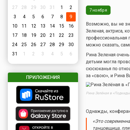
27
28
29
30
31
1
2
7 ноября
3
4
5
6
7
8
9
Возможно, вы не зн
10
11
12
13
14
15
16
Зеленая, актриса, 
17
18
19
20
21
22
23
профессиональная п
24
25
26
27
28
29
30
можно сказать, сам
31
1
2
3
4
5
6
Рина Зеленая очень
детьми могла прово
сюсюканья по отнош
за «свою», и Рина 
ПРИЛОЖЕНИЯ
Рина Зелёная в «Подкид
Однажды, конферанс
«
Это современная
танцовщица, пля