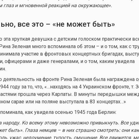
м глаз и мгновенной реакцией на окружающее»
.
ьно, все это – «не может быть»
то эта хрупкая девушка с детским голоском практически в
Рина Зеленая много вспоминала об этом – и о том, как с тр
инимала участие в фронтовых концертных бригадах, выст
, офицерами и даже генералами, и о том, каким увидела
ин.
 деятельность на фронте Рина Зеленая была награждена 
44 году за то, что, «…находясь на 4 Украинском фронте, т. 
частями прошла через Карпаты. В минуты передышки меж
ном сарае или на поляне выступала в 83 концертах…»
поминала, как увидела осенью 1945 года Берлин:
 народу. Ко
всему этому невозможно привыкнуть. Все уди
жет быть». Глаза немцев – в них страшно смотреть: они
как
боль, ужас, недоумение, тупость, смущение. Все движется, ме