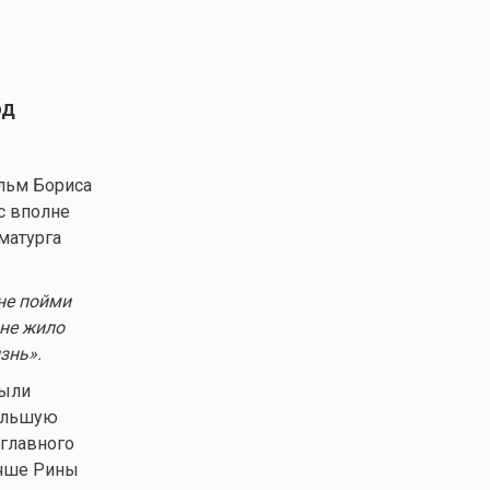
од
льм Бориса
с вполне
матурга
не
пойми
мне жило
изнь
»
.
были
Большую
 главного
учше Рины