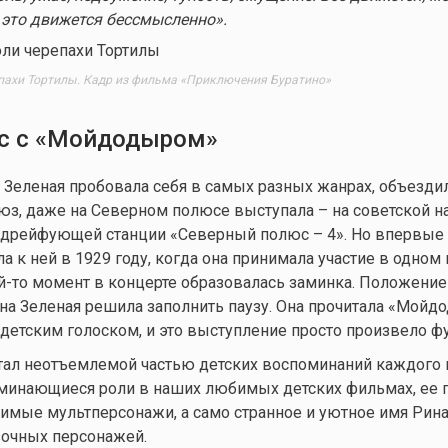
е это движется бессмысленно»
.
епахи Тортилы. Кадр из фильма «Приключения Буратино»
 с «
Мойдодыром
»
а Зеленая пробовала себя в самых разных жанрах, объездил
юз, даже на Северном полюсе выступала – на советской н
 дрейфующей станции «Северный полюс – 4». Но впервые
 к ней в 1929 году, когда она принимала участие в одном 
й-то
момент в концерте образовалась заминка. Положение
ина Зеленая решила заполнить паузу. Она прочитала «Мойд
детским голоском, и это выступление просто произвело фу
 стал неотъемлемой частью детских воспоминаний каждого и
оминающиеся роли в наших любимых детских фильмах, ее 
мые мультперсонажи, а само странное и уютное имя Рина
зочных персонажей.