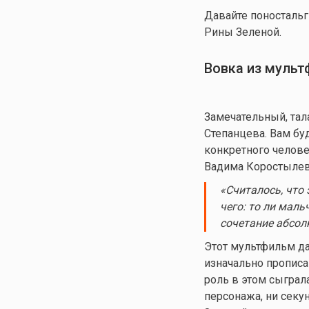
Давайте поностальг
Рины Зеленой.
Вовка из муль
Замечательный, тал
Степанцева. Вам буд
конкретного челове
Вадима Коростылев
«
Считалось, что 
чего: то ли маль
сочетание абсол
Этот мультфильм да
изначально пропис
роль в этом сыграл
персонажа, ни секу