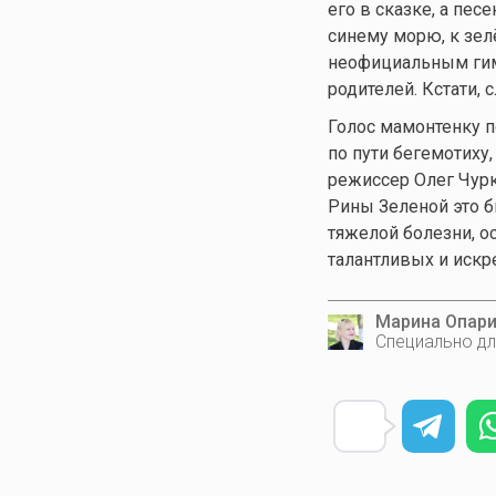
его в сказке, а пе
синему морю, к зел
неофициальным гимн
родителей. Кстати,
Голос мамонтенку п
по пути бегемотиху
режиссер Олег Чурк
Рины Зеленой это б
тяжелой болезни, о
талантливых и искр
Марина Опар
Специально дл