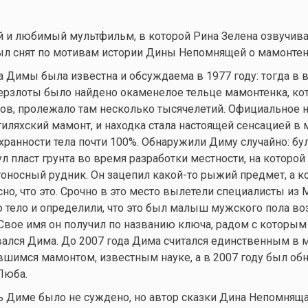
 и любимый мультфильм, в которой Рина Зелена озвучива
был снят по мотивам истории Дины Непомнящей о мамонте
 Димы была известна и обсуждаема в 1977 году: тогда в 
рзлоты было найдено окаменелое тельце мамонтенка, кот
ов, пролежало там несколько тысячелетий. Официальное 
гиляхский мамонт, и находка стала настоящей сенсацией в 
охранности тела почти 100%. Обнаружили Диму случайно: бу
ул пласт грунта во время разработки местности, на которой
тоносный рудник. Он зацепил
какой-то
рыжий предмет, а к
сно, что это. Срочно в это место вылетели специалисты из
 тело и определили, что это был малыш мужского пола во
 Свое имя он получил по названию ключа, радом с которым
ался Дима. До 2007 года Дима считался единственным в 
шимся мамонтом, известным науке, а в 2007 году был об
Люба.
ь Диме было не суждено, но автор сказки Дина Непомнящ