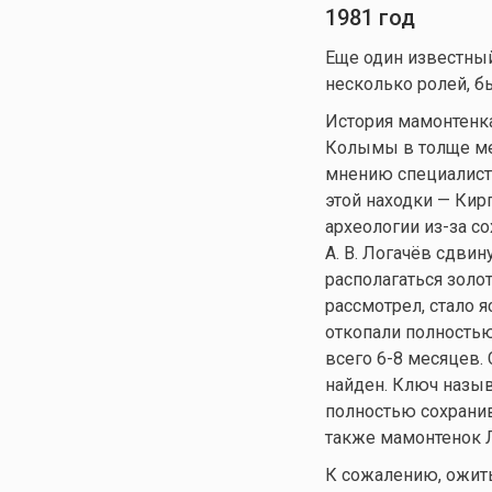
1981 год
Еще один известный
несколько ролей, 
История мамонтенка
Колымы в толще ме
мнению специалист
этой находки — Кир
археологии из-за с
А. В. Логачёв сдвин
располагаться золо
рассмотрел, стало я
откопали полностью
всего 6-8 месяцев.
найден. Ключ назыв
полностью сохранив
также мамонтенок 
К сожалению, ожит