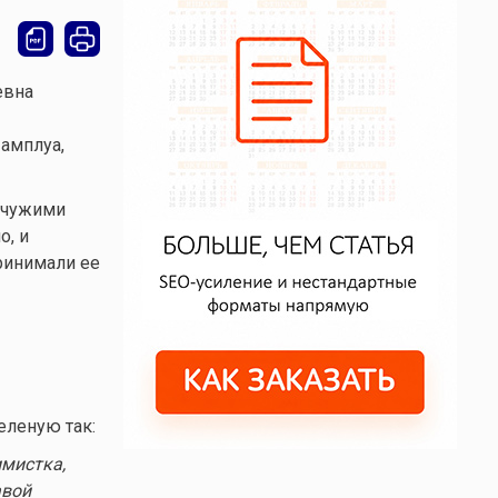
евна
 амплуа,
с чужими
о, и
ринимали ее
еленую так:
имистка,
авой