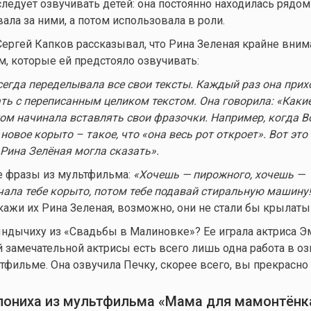
следует озвучивать детей: она постоянно находилась рядом
ала за ними, а потом использовала в роли.
ергей Капков рассказывал, что Рина Зеленая крайне вним
м, которые ей предстояло озвучивать:
сегда переделывала все свои тексты. Каждый раз она прих
ть с переписанным целиком текстом. Она говорила: «Каки
том начинала вставлять свои
фразочки
. Например, когда В
новое корыто – такое, что «она весь рот откроет». Вот это
Рина
Зелёная могла сказать
»
.
е фразы из мультфильма:
«
Хочешь — пирожного, хочешь —
чала тебе корыто, потом тебе подавай стиральную машину!
кажи их Рина Зеленая, возможно, они не стали бы крылаты
ындычиху из «Свадьбы в Малиновке»? Ее играла актриса Э
ой замечательной актрисы есть всего лишь одна работа в оз
тфильме. Она озвучила Печку, скорее всего, вы прекрасно 
лониха из мультфильма
«Мама для мамонтёнк