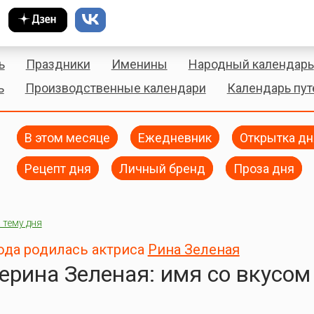
ь
Праздники
Именины
Народный календарь
ь
Производственные календари
Календарь пу
В этом месяце
Ежедневник
Открытка дн
Рецепт дня
Личный бренд
Проза дня
 тему дня
года родилась актриса
Рина Зеленая
ерина Зеленая: имя со вкусом