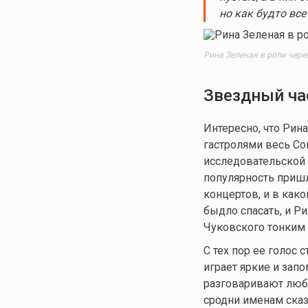
но как будто вс
Рина Зеленая в роли чер
Звездный час
Интересно, что Рин
гастролями весь Со
исследовательской
популярность пришла
концертов, и в
како
быдло спасать, и Р
Чуковского тонким 
С тех пор ее голос
играет яркие и зап
разговаривают люби
сродни именам ска