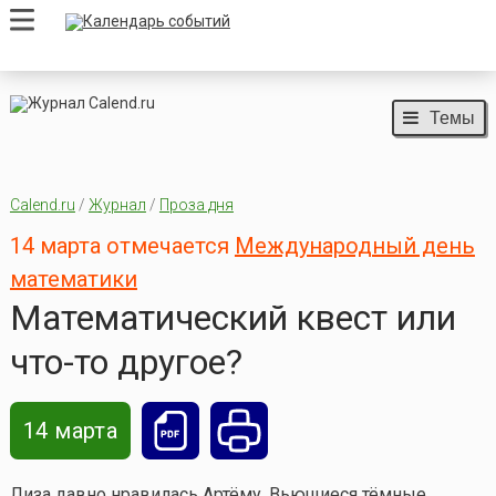
Темы
Calend.ru
/
Журнал
/
Проза дня
14 марта отмечается
Международный день
математики
Математический квест или
что-то другое?
14 марта
Лиза давно нравилась Артёму. Вьющиеся тёмные