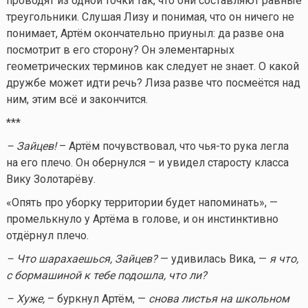
проводят из одной точки так, что они составляют равные
треугольники. Слушая Лизу и понимая, что он ничего не
понимает, Артём окончательно приуныл: да разве она
посмотрит в его сторону? Он элементарных
геометрических терминов как следует не знает. О какой
дружбе может идти речь? Лиза разве что посмеётся над
ним, этим всё и закончится.
***
– Зайцев!
– Артём почувствовал, что
чья-то
рука легла
на его плечо. Он обернулся – и увидел старосту класса
Вику Золотарёву.
«Опять про уборку территории будет напоминать», —
промелькнуло у Артёма в голове, и он инстинктивно
отдёрнул плечо.
– Что шарахаешься, Зайцев?
— удивилась Вика, —
я что,
с бормашиной к тебе подошла, что ли?
– Хуже,
– буркнул Артём, —
снова листья на школьном