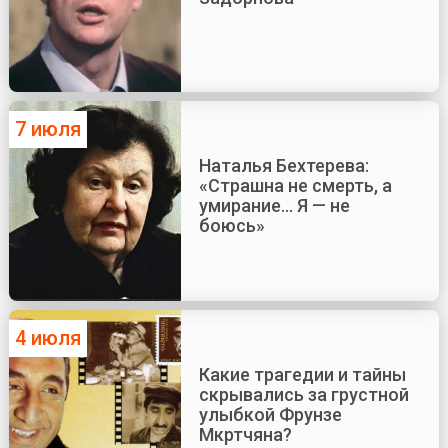
7 июля
Наталья Бехтерева:
«Страшна не смерть, а
умирание... Я — не
боюсь»
4 июля
Какие трагедии и тайны
скрывались за грустной
улыбкой Фрунзе
Мкртчяна?