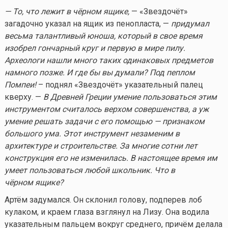
— То, что лежит в чёрном ящике,
— «Звездочёт»
загадочно указал на ящик из пенопласта, —
придумал
весьма талантливый юноша, который в свое время
изобрел гончарный круг и первую в мире пилу.
Археологи нашли много таких одинаковых предметов
намного позже. И где бы вы думали? Под пеплом
Помпеи!
– поднял «Звездочёт» указательный палец
кверху. —
В Древней Греции умение пользоваться этим
инструментом считалось верхом совершенства, а уж
умение решать задачи с его помощью — признаком
большого ума. Этот инструмент незаменим в
архитектуре и строительстве. За многие сотни лет
конструкция его не изменилась. В настоящее время им
умеет пользоваться любой школьник. Что в
чёрном ящике?
Артём задумался. Он склонил голову, подперев лоб
кулаком, и краем глаза взглянул на Лизу. Она водила
указательным пальцем вокруг среднего, причём делала