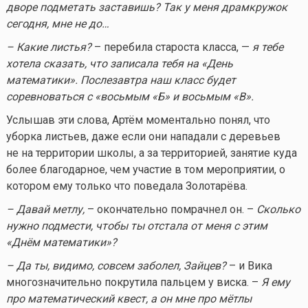
дворе подметать заставишь? Так у меня драмкружок
сегодня, мне не до…
– Какие листья?
– перебила староста класса, —
я тебе
хотела сказать, что записала тебя на «День
математики». Послезавтра наш класс будет
соревноваться с «восьмым «Б» и восьмым «В».
Услышав эти слова, Артём моментально понял, что
уборка листьев, даже если они нападали с деревьев
не на территории школы, а за территорией, занятие куда
более благодарное, чем участие в том мероприятии, о
котором ему только что поведала Золотарёва.
– Давай метлу,
– окончательно помрачнел он. –
Сколько
нужно подмести, чтобы ты отстала от меня с этим
«Днём математики»?
– Да ты, видимо, совсем заболел, Зайцев?
– и Вика
многозначительно покрутила пальцем у виска. –
Я ему
про математический квест, а он мне про мётлы