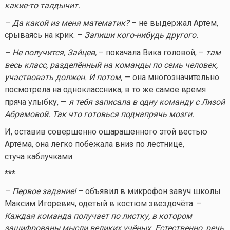
какие-то
талдычит.
– Да какой из меня математик?
– не выдержал Артём,
срываясь на крик. –
Запиши
кого-нибудь
другого.
– Не получится, Зайцев,
– покачала Вика головой, –
там
весь класс, разделённый на команды по семь человек,
участвовать должен. И потом,
— она многозначительно
посмотрела на одноклассника, в то же самое время
пряча улыбку, —
я тебя записала в одну команду с Лизой
Абрамовой. Так что готовься поднапрячь мозги.
И, оставив совершенно ошарашенного этой вестью
Артёма, она легко побежала вниз по лестнице,
стуча каблучками.
***
– Первое задание!
– объявил в микрофон завуч школы
Максим Игоревич, одетый в костюм звездочёта. –
Каждая команда получает по листку, в котором
зашифрованы мысли великих учёных. Естественно, речь