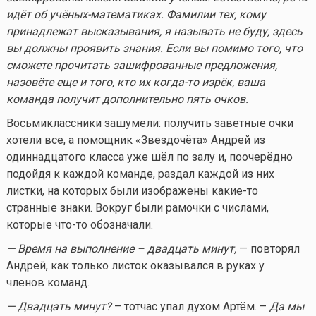
идёт об учёных-математиках. Фамилии тех, кому
принадлежат высказывания, я называть не буду, здесь
вы должны проявить знания. Если вы помимо того, что
сможете прочитать зашифрованные предложения,
назовёте еще и того, кто их
когда-то
изрёк, ваша
команда получит дополнительно пять очков.
Восьмиклассники зашумели: получить заветные очки
хотели все, а помощник «Звездочёта» Андрей из
одиннадцатого класса уже шёл по залу и, поочерёдно
подойдя к каждой команде, раздал каждой из них
листки, на которых были изображены
какие-то
странные знаки. Вокруг были рамочки с числами,
которые
что-то
обозначали.
— Время на выполнение – двадцать минут,
— повторял
Андрей, как только листок оказывался в руках у
членов команд.
— Двадцать минут?
– тотчас упал духом Артём. –
Да мы