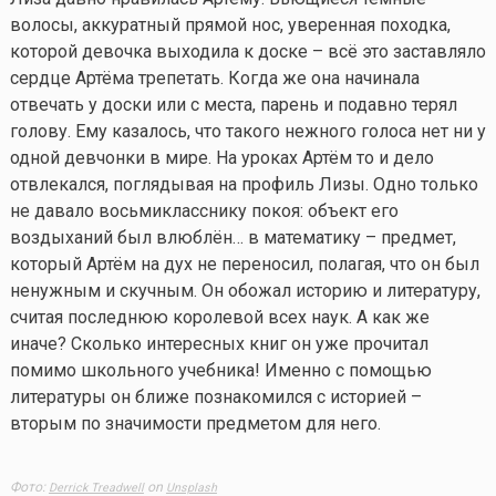
волосы, аккуратный прямой нос, уверенная походка,
которой девочка выходила к доске – всё это заставляло
сердце Артёма трепетать. Когда же она начинала
отвечать у доски или с места, парень и подавно терял
голову. Ему казалось, что такого нежного голоса нет ни у
одной девчонки в мире. На уроках Артём то и дело
отвлекался, поглядывая на профиль Лизы. Одно только
не давало восьмикласснику покоя: объект его
воздыханий был влюблён… в математику – предмет,
который Артём на дух не переносил, полагая, что он был
ненужным и скучным. Он обожал историю и литературу,
считая последнюю королевой всех наук. А как же
иначе? Сколько интересных книг он уже прочитал
помимо школьного учебника! Именно с помощью
литературы он ближе познакомился с историей –
вторым по значимости предметом для него.
Фото:
on
Derrick Treadwell
Unsplash