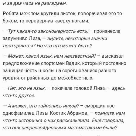
и за два часа не разгадаем.
Ребята меж тем крутили листок, поворачивая его то
боком, то перевернув кверху ногами.
— Тут
какая-то
закономерность есть,
— произнесла
задумчиво Лиза, —
видите, некоторые значки
повторяются? Но что это может быть?
— Может, какой язык, нам неизвестный?
– высказал
предположение спортсмен Вадик, который постоянно
защищал честь школы на соревнованиях разного
уровня: от районных до межобластных.
— Нет, это не язык,
— покачала головой Лиза, —
здесь
что-то
другое.
— А может, это тайнопись инков?
– сморщил нос
однофамилец Лизы Костик Абрамов, —
помните, нам
что-то
историчка о них рассказывала. Ещё говорила,
что они непревзойдёнными математиками были?