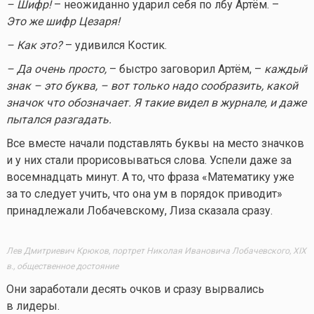
– Шифр!
– неожиданно ударил себя по лбу Артём. –
Это же шифр Цезаря!
– Как это?
– удивился Костик.
– Да очень просто,
– быстро заговорил Артём, –
каждый
знак – это буква, – вот только надо сообразить, какой
значок что обозначает. Я такие видел в журнале, и даже
пытался разгадать.
Все вместе начали подставлять буквы на место значков
и у них стали прорисовываться слова. Успели даже за
восемнадцать минут. А то, что фраза «Математику уже
за то следует учить, что она ум в порядок приводит»
принадлежали Лобачевскому, Лиза сказала сразу.
Лев Дмитриевич Крюков, портрет Николая Ивановича Лобачевского, XIX
в., общественное достояние
Они заработали десять очков и сразу вырвались
в лидеры.