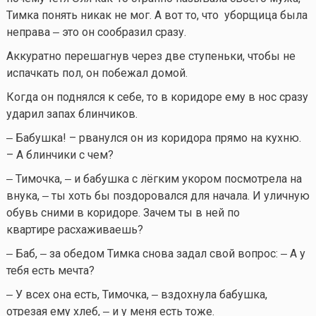
Тимка понять никак не мог. А вот то, что уборщица была
неправа ‒ это он сообразил сразу.
Аккуратно перешагнув через две ступеньки, чтобы не
испачкать пол, он побежал домой.
Когда он поднялся к себе, то в коридоре ему в нос сразу
ударил запах блинчиков.
‒ Бабушка! – рванулся он из коридора прямо на кухню.
– А блинчики с чем?
‒ Тимочка, ‒ и бабушка с лёгким укором посмотрела на
внука, ‒ ты хоть бы поздоровался для начала. И уличную
обувь сними в коридоре. Зачем ты в ней по
квартире расхаживаешь?
‒ Баб, ‒ за обедом Тимка снова задал свой вопрос: ‒ А у
тебя есть мечта?
‒ У всех она есть, Тимочка, ‒ вздохнула бабушка,
отрезая ему хлеб, ‒ и у меня есть тоже.