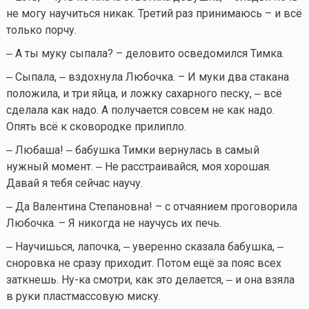
не могу научиться никак. Третий раз принимаюсь – и всё
только порчу.
‒ А ты муку сыпала? – деловито осведомился Тимка.
‒ Сыпала, ‒ вздохнула Любочка. – И муки два стакана
положила, и три яйца, и ложку сахарного песку, ‒ всё
сделала как надо. А получается совсем не как надо.
Опять всё к сковородке прилипло.
‒ Любаша! ‒ бабушка Тимки вернулась в самый
нужный момент. ‒ Не расстраивайся, моя хорошая.
Давай я тебя сейчас научу.
‒ Да Валентина Степановна! – с отчаянием проговорила
Любочка. – Я никогда не научусь их печь.
‒ Научишься, лапочка, ‒ уверенно сказала бабушка, ‒
сноровка не сразу приходит. Потом ещё за пояс всех
заткнешь. Ну-ка смотри, как это делается, ‒ и она взяла
в руки пластмассовую миску.