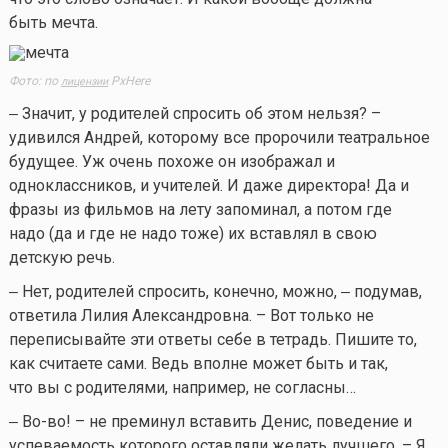
быть мечта.
Фото: по
PxHere
лицензии
‒ Значит, у родителей спросить об этом нельзя? –
удивился Андрей, которому все пророчили театральное
будущее. Уж очень похоже он изображал и
одноклассников, и учителей. И даже директора! Да и
фразы из фильмов на лету запоминал, а потом где
надо (да и где не надо тоже) их вставлял в свою
детскую речь.
‒ Нет, родителей спросить, конечно, можно, ‒ подумав,
ответила Лилия Александровна. – Вот только не
переписывайте эти ответы себе в тетрадь. Пишите то,
как считаете сами. Ведь вполне может быть и так,
что вы с родителями, например, не согласны…
‒ Во-во! – не преминул вставить Денис, поведение и
успеваемость которого оставляли желать лучшего. – Я,