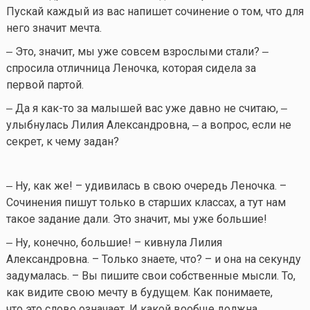
Пускай каждый из вас напишет сочинение о том, что для
него значит мечта.
‒ Это, значит, мы уже совсем взрослыми стали? ‒
спросила отличница Леночка, которая сидела за
первой партой.
‒ Да я
как-то
за малышей вас уже давно не считаю, ‒
улыбнулась Лилия Александровна, ‒ а вопрос, если не
секрет, к чему задан?
‒ Ну, как же! – удивилась в свою очередь Леночка. –
Сочинения пишут только в старших классах, а тут нам
такое задание дали. Это значит, мы уже большие!
‒ Ну, конечно, большие! – кивнула Лилия
Александровна. – Только знаете, что? – и она на секунду
задумалась. – Вы пишите свои собственные мысли. То,
как видите свою мечту в будущем. Как понимаете,
что это слово означает. И какой вообще должна