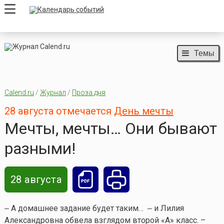
Темы
Calend.ru
/
Журнал
/
Проза дня
28 августа отмечается
День мечты
Мечты, мечты… Они бывают
разными!
28 августа
‒ А домашнее задание будет таким… ‒ и Лилия
Александровна обвела взглядом второй «А» класс. –