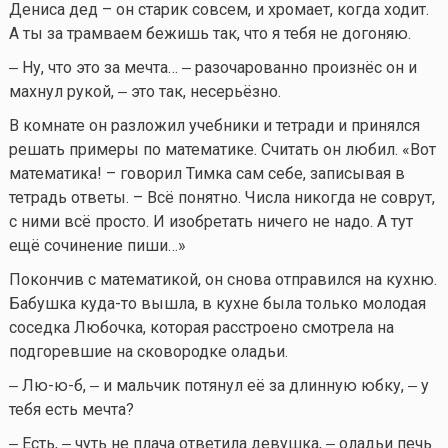
Дениса дед – он старик совсем, и хромает, когда ходит.
А ты за трамваем бежишь так, что я тебя не догоняю.
‒ Ну, что это за мечта… ‒ разочарованно произнёс он и
махнул рукой, ‒ это так, несерьёзно.
В комнате он разложил учебники и тетради и принялся
решать примеры по математике. Считать он любил. «Вот
математика! – говорил Тимка сам себе, записывая в
тетрадь ответы. – Всё понятно. Числа никогда не соврут,
с ними всё просто. И изобретать ничего не надо. А тут
ещё сочинение пиши…»
Покончив с математикой, он снова отправился на кухню.
Бабушка
куда-то
вышла, в кухне была только молодая
соседка Любочка, которая расстроено смотрела на
подгоревшие на сковородке оладьи.
‒ Лю-ю-б, ‒ и мальчик потянул её за длинную юбку, ‒ у
тебя есть мечта?
‒ Есть, ‒ чуть не плача ответила девушка, ‒ оладьи печь