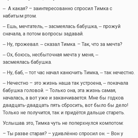
‒ А какая? – заинтересованно спросил Тимка с
набитым ртом.
‒ Ешь, мечтатель, ‒ засмеялась бабушка, ‒ прожуй
сначала, а потом вопросы задавай.
‒ Ну, прожевал. ‒ сказал Тимка. – Так, что за мечта?
‒ Ох, боюсь, несбыточная мечта у меня, ‒
засмеялась бабушка.
‒ Ну, баб, ‒ тот час начал канючить Тимка, ‒ так нечестно.
‒ Нечестно – это жизнь наша так устроена, ‒ покачала
бабушка головой. – Только она, эта жизнь самая,
началась, а вот уже и заканчивается. Мне бы годков
двадцать-двадцать пять сбросить, вот было бы дело!
Только не получится, так и придётся дальше стареть.
Услышав это, Тимка чуть не поперхнулся компотом:
– Ты разве старая? – удивлённо спросил он. – Вон у