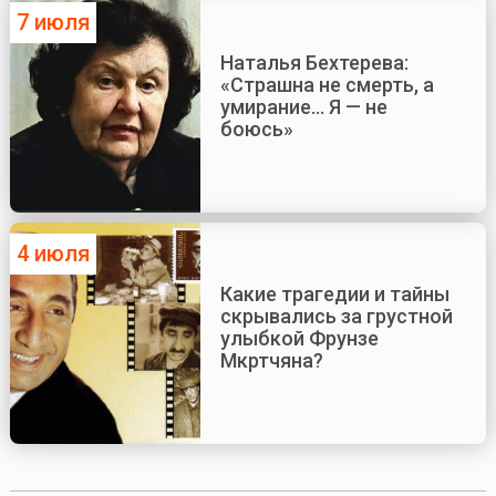
7 июля
Наталья Бехтерева:
«Страшна не смерть, а
умирание... Я — не
боюсь»
4 июля
Какие трагедии и тайны
скрывались за грустной
улыбкой Фрунзе
Мкртчяна?