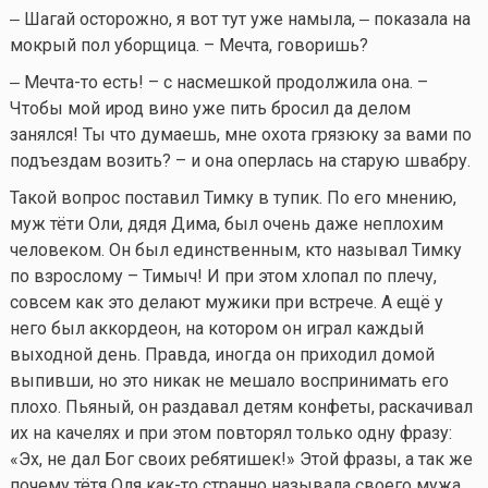
‒ Шагай осторожно, я вот тут уже намыла, ‒ показала на
мокрый пол уборщица. – Мечта,
говоришь?
‒ Мечта-то есть! – с насмешкой продолжила она. –
Чтобы мой ирод вино уже пить бросил да делом
занялся! Ты что думаешь, мне охота грязюку за вами по
подъездам возить? – и она оперлась на старую швабру.
Такой вопрос поставил Тимку в тупик. По его мнению,
муж тёти Оли, дядя Дима, был очень даже неплохим
человеком. Он был единственным, кто называл Тимку
по взрослому – Тимыч! И при этом хлопал по плечу,
совсем как это делают мужики при встрече. А ещё у
него был аккордеон, на котором он играл каждый
выходной день. Правда, иногда он приходил домой
выпивши, но это никак не мешало воспринимать его
плохо. Пьяный, он раздавал детям конфеты, раскачивал
их на качелях и при этом повторял только одну фразу:
«Эх, не дал Бог своих ребятишек!» Этой фразы, а так же
почему тётя Оля
как-то
странно называла своего мужа,