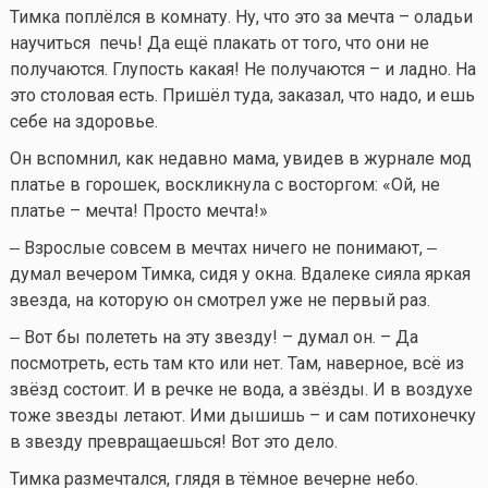
Тимка поплёлся в комнату. Ну, что это за мечта – оладьи
научиться печь! Да ещё плакать от того, что они не
получаются. Глупость какая! Не получаются – и ладно. На
это столовая есть. Пришёл туда, заказал, что надо, и ешь
себе на здоровье.
Он вспомнил, как недавно мама, увидев в журнале мод
платье в горошек, воскликнула с восторгом: «Ой, не
платье – мечта! Просто мечта!»
‒ Взрослые совсем в мечтах ничего не понимают, ‒
думал вечером Тимка, сидя у окна. Вдалеке сияла яркая
звезда, на которую он смотрел уже не первый раз.
‒ Вот бы полететь на эту звезду! – думал он. – Да
посмотреть, есть там кто или нет. Там, наверное, всё из
звёзд состоит. И в речке не вода, а звёзды. И в воздухе
тоже звезды летают. Ими дышишь – и сам потихонечку
в звезду превращаешься! Вот это дело.
Тимка размечтался, глядя в тёмное вечерне небо.