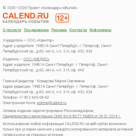
© 2005—2026 Проект «Календарь событий»
О проекте
Продвижение
Реклама
Контакты
Информеры
Учредитель — ООО «Квантор»
Адрес учредителя: 198516 Санкт-Петербург, г. Петергоф, Санкт-
Петербургский пр., д.60, лит.А, ч.п. 2-Н, оф. 432, 434
Издатель —
ООО «МЕДИО»
Адрес издателя: 198516 Санкт-Петербург, г. Петергоф, Санкт-
Петербургский пр., д.60, лит.А, ч.п. 2-Н, оф. 440
Главный редактор - Комарова Мария Сергеевна
Адрес редакции:
198516
Санкт-Петербург, г. Петергоф
,
Санкт-
Петербургский пр., д.60, лит.А, ч.п. 2-Н, оф. 432, 434
Телефон:
+7 812 640-06-60
Электронная почта:
askme@calend.ru
Сетевое издание зарегистрировано Роскомнадзором,
Свидетельство о регистрации СМИ Эл.N ФС77-56859 от 29.01.2014 г.
Использование любой информации CALEND.RU на веб-сайтах возможно
только при условии наличия у каждого скопированного материала активной
гиперссылки на страницу-источник.