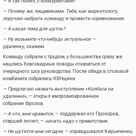
— Я так понял, с конкурентами?
— Почему же, пищевиками. Тебе, как маркетологу,
поручаю набрать команду и провести соревнования.
— А какая тема для шуток?
— Ну возьмите
что-нибудь
актуальное —
удаленку, скажем.
Команду собрали с трудом, у большинства сразу же
нашлись благовидные поводы отказаться от
очередного шоу руководства. После обеда в столовой
комбината собрались КВНщики.
— Предлагаю назвать выступление «Колбаса на
удаленке»,
— открыл импровизированное
собрание Фролов.
— А что, мне нравится,
— поддержал его Прохоров,
старший логист, —
начать надо с приветствия.
— Не шутится мне сегодня,
— оправдывался Кирьиченко,