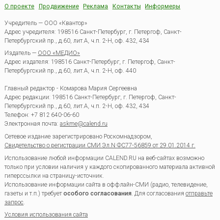
О проекте
Продвижение
Реклама
Контакты
Информеры
Учредитель — ООО «Квантор»
Адрес учредителя: 198516 Санкт-Петербург, г. Петергоф, Санкт-
Петербургский пр., д.60, лит.А, ч.п. 2-Н, оф. 432, 434
Издатель —
ООО «МЕДИО»
Адрес издателя: 198516 Санкт-Петербург, г. Петергоф, Санкт-
Петербургский пр., д.60, лит.А, ч.п. 2-Н, оф. 440
Главный редактор - Комарова Мария Сергеевна
Адрес редакции:
198516
Санкт-Петербург, г. Петергоф
,
Санкт-
Петербургский пр., д.60, лит.А, ч.п. 2-Н, оф. 432, 434
Телефон:
+7 812 640-06-60
Электронная почта:
askme@calend.ru
Сетевое издание зарегистрировано Роскомнадзором,
Свидетельство о регистрации СМИ Эл.N ФС77-56859 от 29.01.2014 г.
Использование любой информации CALEND.RU на веб-сайтах возможно
только при условии наличия у каждого скопированного материала активной
гиперссылки на страницу-источник.
Использование информации сайта в оффлайн-СМИ (радио, телевидение,
газеты и т.п.) требует
особого согласования
. Для согласования
отправьте
запрос
.
Условия использования сайта