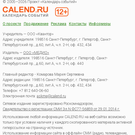
© 2005—2026 Проект «Календарь событий»
О проекте
Продвижение
Реклама
Контакты
Информеры
Учредитель — ООО «Квантор»
Адрес учредителя: 198516 Санкт-Петербург, г. Петергоф, Санкт-
Петербургский пр., д.60, лит.А, ч.п. 2-Н, оф. 432, 434
Издатель —
ООО «МЕДИО»
Адрес издателя: 198516 Санкт-Петербург, г. Петергоф, Санкт-
Петербургский пр., д.60, лит.А, ч.п. 2-Н, оф. 440
Главный редактор - Комарова Мария Сергеевна
Адрес редакции:
198516
Санкт-Петербург, г. Петергоф
,
Санкт-
Петербургский пр., д.60, лит.А, ч.п. 2-Н, оф. 432, 434
Телефон:
+7 812 640-06-60
Электронная почта:
askme@calend.ru
Сетевое издание зарегистрировано Роскомнадзором,
Свидетельство о регистрации СМИ Эл.N ФС77-56859 от 29.01.2014 г.
Использование любой информации CALEND.RU на веб-сайтах возможно
только при условии наличия у каждого скопированного материала активной
гиперссылки на страницу-источник.
Использование информации сайта в оффлайн-СМИ (радио, телевидение,