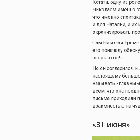
Кстати, одну из рол
Николаем именно эт
что именно спектак
и для Натальи, и их
экранизировать про
Сам Николай Ереме
его поначалу обеск
сколько он!».
Но он согласился, 
настоящему большой
называть «главным 
всем, что она пред
письма приходили п
взаимностью на чу
«31 июня»