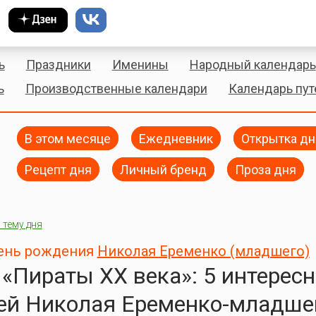
ь
Праздники
Именины
Народный календарь
ь
Производственные календари
Календарь пу
В этом месяце
Ежедневник
Открытка дн
Рецепт дня
Личный бренд
Проза дня
 тему дня
день рождения
Николая Еременко (младшего)
 «Пираты ХХ века»: 5 интерес
ей Николая Еременко-младшег