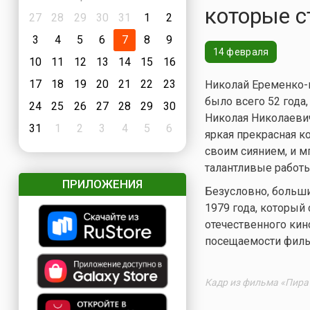
которые с
27
28
29
30
31
1
2
3
4
5
6
7
8
9
14 февраля
10
11
12
13
14
15
16
17
18
19
20
21
22
23
Николай Еременко-
было всего 52 года
24
25
26
27
28
29
30
Николая Николаеви
31
1
2
3
4
5
6
яркая прекрасная ко
своим сиянием, и м
талантливые работы
ПРИЛОЖЕНИЯ
Безусловно, больши
1979 года, который
отечественного кин
посещаемости филь
Кадр из фильма «Пира