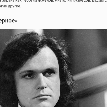
 экрана как Георгий Жженов, Анатолий Кузнецов, Вадим 
гие другие.
ерное»