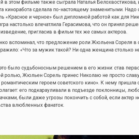
ей в этом фильме также сыграла Наталья Белохвостикова, и
а киноработа сделала по-настоящему знаменитыми. Надо 
ль «Красное и черное» был дипломной работой как для Ник
 игра настолько впечатлила Герасимова, что он принял реш
изведение, пригласив в фильм тех же самых актеров.
нко вспоминал, что предложение роли Жюльена Сореля в 
уражило: «Что за мужик такой? Ни одна женщина столько не
и это было судьбоносным решением в его жизни: став перво
 ролью, Жюльен Сорель принес Николаю не просто славу 
романтическим героем советского кино». К нему пришла 
полагает: его подкарауливали в подъезде поклонницы, лю
ачками, были даже угрозы покончить с собой, если актер н
вства влюбленных фанаток.