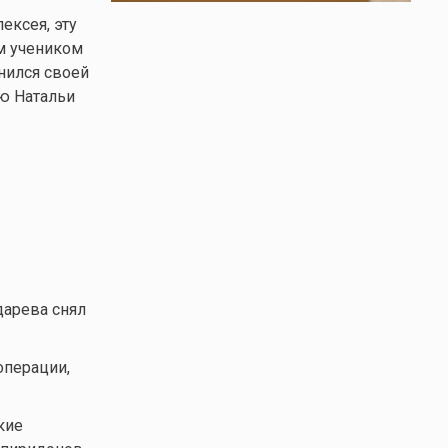
ексея, эту
м учеником
нился своей
ю Натальи
дарева снял
операции,
кие