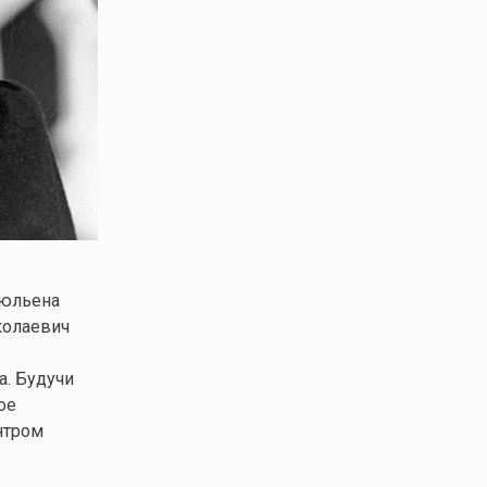
Жюльена
колаевич
а. Будучи
ое
нтром