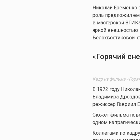
Николай Еременко с
роль предложил ем
в мастерской ВГИКа
яркой внешностью и
Белохвостиковой, 
«Горячий сне
Кадр из фильма «Горяч
В 1972 году Никол
Владимира Дроздовс
режиссер Гавриил Е
Сюжет фильма пове
одном из трагическ
Коллегами по кадру