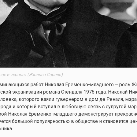
ное и черное» (Жюльен Сорель)
оминающихся работ Николая Еременко-младшего – роль 
ской экранизации романа Стендаля 1976 года. Николай Ни
ловека, которого взяли гувернером в дом де Реналя, мэра
рода и который вступил в любовную связь с супругой мэр
ерой Николая Еременко-младшего демонстрирует прекрасн
уется большой популярностью в обществе и становится це
ника.