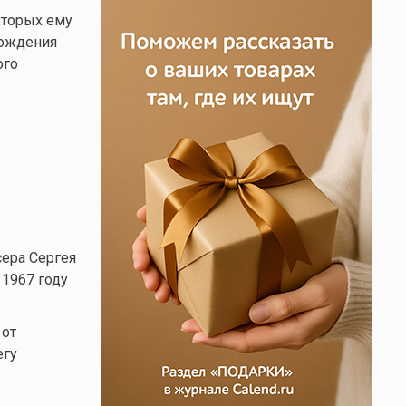
оторых ему
рождения
ого
ера Сергея
1967 году
 от
егу