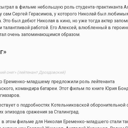
ыграл в фильме небольшую роль студента-практиканта Ал
у сам Сергей Герасимов, у которого Николай был любимы
. Это был дебют Николая в кино, но уже тогда актер запом
 талантливой работой. Его Алексей, влюбленный в героин
стал очень запоминающимся образом.
г»
ий снег» (лейтенант Дроздовский)
аю Еременко-младшему предложили роль лейтенанта
кого, командира батареи. Этот фильм по книге Юрия Бон
гиазаров.
ствует о подробностях Котельниковской оборонительной 
их эпизодов сражения за Сталинград.
 в этом фильме для Николая Еременко-младшего стали та