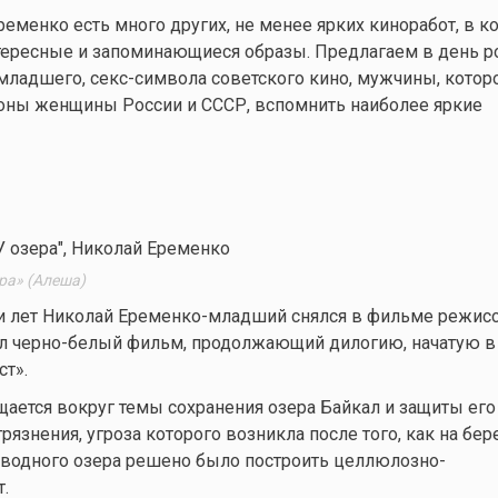
ременко есть много других, не менее ярких киноработ, в к
нтересные и запоминающиеся образы. Предлагаем в день 
ладшего, секс-символа советского кино, мужчины, котор
оны женщины России и СССР, вспомнить наиболее яркие
ра» (Алеша)
и лет Николай Еременко-младший снялся в фильме режисс
л черно-белый фильм, продолжающий дилогию, начатую в 
т».
ется вокруг темы сохранения озера Байкал и защиты его
язнения, угроза которого возникла после того, как на бер
оводного озера решено было построить целлюлозно-
.