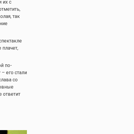
 их с
отметить,
олая, так
ение
спектакле
 плачет,
й по-
– его стали
слава со
бовные
е ответит