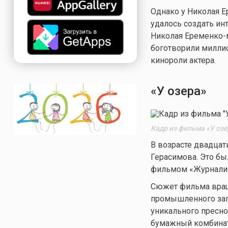
Однако у Николая Е
удалось создать и
Николая Еременко-м
боготворили милли
кинороли актера.
«У озера»
Кадр из фильма «У озе
В возрасте двадцат
Герасимова. Это бы
фильмом «Журналис
Сюжет фильма враща
промышленного загр
уникального пресн
бумажный комбинат