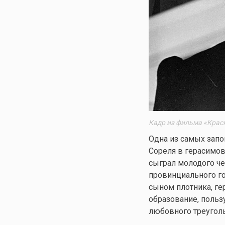
Кадр из фильма «Крас
Одна из самых зап
Сореля в герасимов
сыграл молодого че
провинциального го
сыном плотника, г
образование, польз
любовного треуголь