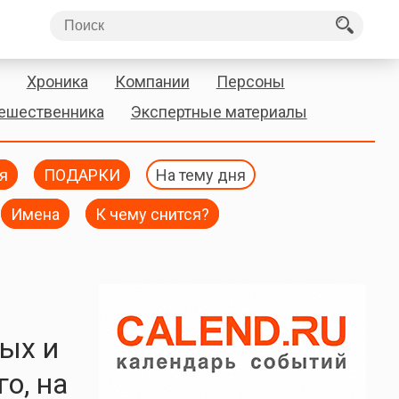
Хроника
Компании
Персоны
тешественника
Экспертные материалы
я
ПОДАРКИ
На тему дня
Имена
К чему снится?
ных и
о, на