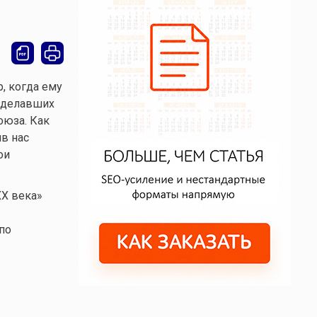
, когда ему
 сделавших
оюза. Как
ив нас
ои
XX века»
по