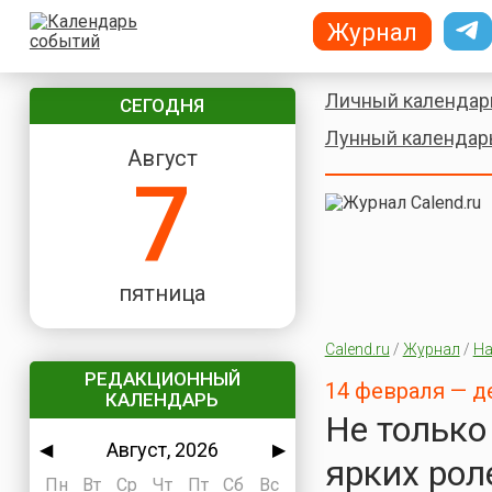
Журнал
Личный календар
СЕГОДНЯ
Лунный календар
Август
7
пятница
Calend.ru
/
Журнал
/
На
РЕДАКЦИОННЫЙ
14 февраля — 
КАЛЕНДАРЬ
Не только
Август, 2026
◀
▶
ярких рол
Пн
Вт
Ср
Чт
Пт
Сб
Вс