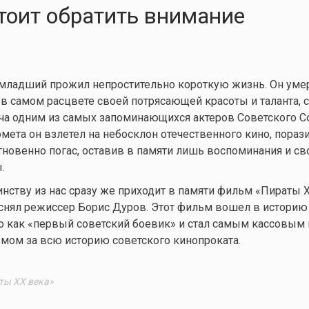
тоит обратить внимание
младший прожил непростительно короткую жизнь. Он умер
, в самом расцвете своей потрясающей красоты и таланта,
ча одним из самых запоминающихся актеров Советского С
мета он взлетел на небосклон отечественного кино, пораз
гновенно погас, оставив в памяти лишь воспоминания и св
.
нству из нас сразу же приходит в памяти фильм «Пираты 
 снял режиссер Борис Дуров. Этот фильм вошел в историю
о как «первый советский боевик» и стал самым кассовым 
мом за всю историю советского кинопроката.
ты ХХ века»