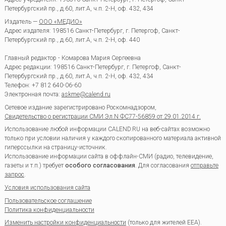
Петербургский пр., д.60, лит.А, ч.п. 2-Н, оф. 432, 434
Издатель —
ООО «МЕДИО»
Адрес издателя: 198516 Санкт-Петербург, г. Петергоф, Санкт-
Петербургский пр., д.60, лит.А, ч.п. 2-Н, оф. 440
Главный редактор - Комарова Мария Сергеевна
Адрес редакции:
198516
Санкт-Петербург, г. Петергоф
,
Санкт-
Петербургский пр., д.60, лит.А, ч.п. 2-Н, оф. 432, 434
Телефон:
+7 812 640-06-60
Электронная почта:
askme@calend.ru
Сетевое издание зарегистрировано Роскомнадзором,
Свидетельство о регистрации СМИ Эл.N ФС77-56859 от 29.01.2014 г.
Использование любой информации CALEND.RU на веб-сайтах возможно
только при условии наличия у каждого скопированного материала активной
гиперссылки на страницу-источник.
Использование информации сайта в оффлайн-СМИ (радио, телевидение,
газеты и т.п.) требует
особого согласования
. Для согласования
отправьте
запрос
.
Условия использования сайта
Пользовательское соглашение
Политика конфиденциальности
Изменить настройки конфиденциальности
(только для жителей EEA).