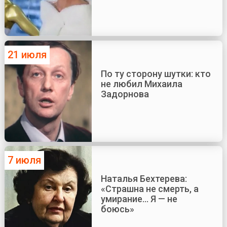
21 июля
По ту сторону шутки: кто
не любил Михаила
Задорнова
7 июля
Наталья Бехтерева:
«Страшна не смерть, а
умирание... Я — не
боюсь»