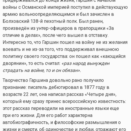
придерживался до конца жизни, Гаршин с началом
войны с Османской империей поступил в действующую
армию вольноопределяющимся и был зачислен в
Болховский 138-й пехотный полк. Был ранен,
произведён из унтер-офицеров в прапорщики «За
отличие в делах», после чего вышел в отставку.
Интересно то, что Гаршин пошел на войну не из желания
воевать и не из-за того, что поддерживал внешнюю
политику своего государства: он пошел как «кающийся
дворянин», то есть считал:
«
раз народ вынужден
страдать на войне, то и он обязан
»
.
Творчество Гаршина довольно рано получило
признание: писатель дебютировал в 1877 году в
возрасте 22 лет, она написал рассказ «Четыре дня»,
который ему сразу принес всероссийскую известность:
этот рассказ переводили на иностранные языки еще
при его жизни. Для его работ характерна
автобиографичность, и философские размышления о
жизни и смерти, об одиночестве и любви, отражают его