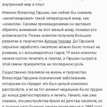
внутренний мир и опыт.
Именно Всеволод Гаршин, как сейчас бы сказали,
«монетизировал» такой литературный жанр, как
«новелла». Своими произведениями он заставил
обратить внимание на этот малый жанр, показал его
возможности. Позже новелла получила большое
развитие в творчестве
Антона Чехова
. До Гаршина
серьезно заработать писателю можно было только на
романах, а с восьмидесятых годов 19 века новеллы
начали охотно печатать в газетах, и Гаршин сыграл в
этой смене приоритетов не последнюю роль.
Существенно повлияли на жизнь и творчество
Всеволода Гаршина психические заболевания,
которыми он страдал: это был целый комплекс
расстройств, и их на тот момент медицине было трудно
до конца диагностировать и лечить. Начало, как уже
сказано, эти расстройства брали из детства писателя, но
в полную силу болезнь начала проявляться в 1884 году: