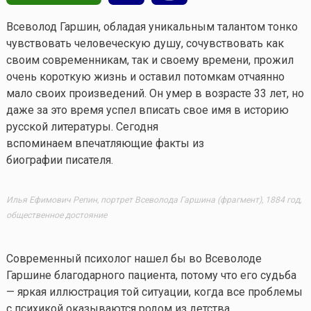
Всеволод Гаршин, обладая уникальным талантом тонко
чувствовать человеческую душу, сочувствовать как
своим современникам, так и своему времени, прожил
очень короткую жизнь и оставил потомкам отчаянно
мало своих произведений. Он умер в возрасте 33 лет, но
даже за это время успел вписать свое имя в историю
русской литературы. Сегодня
вспоминаем впечатляющие факты из
биографии писателя.
Илья Ефимович Репин, портрет Всеволода Гаршина (фрагмент), 1884 год,
общественное достояние
Современный психолог нашел бы во Всеволоде
Гаршине благодарного пациента, потому что его судьба
— яркая иллюстрация той ситуации, когда все проблемы
с психикой оказываются родом из детства.