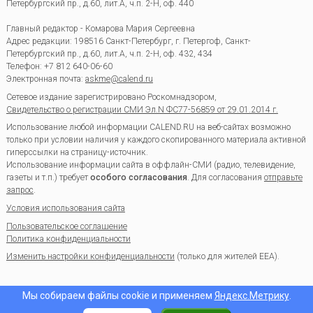
Петербургский пр., д.60, лит.А, ч.п. 2-Н, оф. 440
Главный редактор - Комарова Мария Сергеевна
Адрес редакции:
198516
Санкт-Петербург, г. Петергоф
,
Санкт-
Петербургский пр., д.60, лит.А, ч.п. 2-Н, оф. 432, 434
Телефон:
+7 812 640-06-60
Электронная почта:
askme@calend.ru
Сетевое издание зарегистрировано Роскомнадзором,
Свидетельство о регистрации СМИ Эл.N ФС77-56859 от 29.01.2014 г.
Использование любой информации CALEND.RU на веб-сайтах возможно
только при условии наличия у каждого скопированного материала активной
гиперссылки на страницу-источник.
Использование информации сайта в оффлайн-СМИ (радио, телевидение,
газеты и т.п.) требует
особого согласования
. Для согласования
отправьте
запрос
.
Условия использования сайта
Пользовательское соглашение
Политика конфиденциальности
Изменить настройки конфиденциальности
(только для жителей EEA).
Мы собираем файлы cookie и применяем
Яндекс.Метрику
.