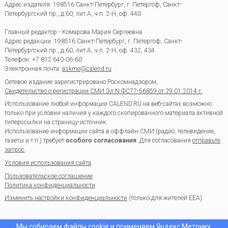
Адрес издателя: 198516 Санкт-Петербург, г. Петергоф, Санкт-
Петербургский пр., д.60, лит.А, ч.п. 2-Н, оф. 440
Главный редактор - Комарова Мария Сергеевна
Адрес редакции:
198516
Санкт-Петербург, г. Петергоф
,
Санкт-
Петербургский пр., д.60, лит.А, ч.п. 2-Н, оф. 432, 434
Телефон:
+7 812 640-06-60
Электронная почта:
askme@calend.ru
Сетевое издание зарегистрировано Роскомнадзором,
Свидетельство о регистрации СМИ Эл.N ФС77-56859 от 29.01.2014 г.
Использование любой информации CALEND.RU на веб-сайтах возможно
только при условии наличия у каждого скопированного материала активной
гиперссылки на страницу-источник.
Использование информации сайта в оффлайн-СМИ (радио, телевидение,
газеты и т.п.) требует
особого согласования
. Для согласования
отправьте
запрос
.
Условия использования сайта
Пользовательское соглашение
Политика конфиденциальности
Изменить настройки конфиденциальности
(только для жителей EEA).
Мы собираем файлы cookie и применяем
Яндекс.Метрику
.