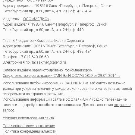
Учредитель — ООО «Квантор»
Адрес учредителя: 198516 Санкт-Петербург, г. Петергоф, Санкт-
Петербургский пр., д.60, лит.А, ч.п. 2-Н, оф. 432, 434
Издатель —
ООО «МЕДИО»
Адрес издателя: 198516 Санкт-Петербург, г. Петергоф, Санкт-
Петербургский пр., д.60, лит.А, ч.п. 2-Н, оф. 440
Главный редактор - Комарова Мария Сергеевна
Адрес редакции:
198516
Санкт-Петербург, г. Петергоф
,
Санкт-
Петербургский пр., д.60, лит.А, ч.п. 2-Н, оф. 432, 434
Телефон:
+7 812 640-06-60
Электронная почта:
askme@calend.ru
Сетевое издание зарегистрировано Роскомнадзором,
Свидетельство о регистрации СМИ Эл.N ФС77-56859 от 29.01.2014 г.
Использование любой информации CALEND.RU на веб-сайтах возможно
только при условии наличия у каждого скопированного материала активной
гиперссылки на страницу-источник.
Использование информации сайта в оффлайн-СМИ (радио, телевидение,
газеты и т.п.) требует
особого согласования
. Для согласования
отправьте
запрос
.
Условия использования сайта
Пользовательское соглашение
Политика конфиденциальности