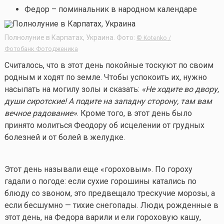
Федор – поминальник
в народном календаре
Полнолуние в Карпатах, Украина. Фото:
© Kotenko /
Фотобанк Фотодженика
Считалось, что в этот день покойные тоскуют по своим
родным и ходят по земле. Чтобы успокоить их, нужно
насыпать на могилу золы и сказать:
«Не ходите во двору,
души сиротские! А подите на западну сторону, там вам
вечное радование»
. Кроме того, в этот день было
принято молиться Феодору об исцелении от грудных
болезней и от болей в желудке.
Этот день называли еще «гороховым». По гороху
гадали о погоде: если сухие горошины катались по
блюду со звоном, это предвещало трескучие морозы, а
если бесшумно — тихие снегопады. Люди, рожденные в
этот день, на Федора варили и ели гороховую кашу,