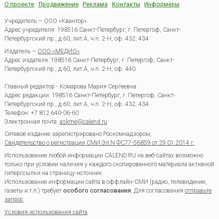
О проекте
Продвижение
Реклама
Контакты
Информеры
Учредитель — ООО «Квантор»
Адрес учредителя: 198516 Санкт-Петербург, г. Петергоф, Санкт-
Петербургский пр., д.60, лит.А, ч.п. 2-Н, оф. 432, 434
Издатель —
ООО «МЕДИО»
Адрес издателя: 198516 Санкт-Петербург, г. Петергоф, Санкт-
Петербургский пр., д.60, лит.А, ч.п. 2-Н, оф. 440
Главный редактор - Комарова Мария Сергеевна
Адрес редакции:
198516
Санкт-Петербург, г. Петергоф
,
Санкт-
Петербургский пр., д.60, лит.А, ч.п. 2-Н, оф. 432, 434
Телефон:
+7 812 640-06-60
Электронная почта:
askme@calend.ru
Сетевое издание зарегистрировано Роскомнадзором,
Свидетельство о регистрации СМИ Эл.N ФС77-56859 от 29.01.2014 г.
Использование любой информации CALEND.RU на веб-сайтах возможно
только при условии наличия у каждого скопированного материала активной
гиперссылки на страницу-источник.
Использование информации сайта в оффлайн-СМИ (радио, телевидение,
газеты и т.п.) требует
особого согласования
. Для согласования
отправьте
запрос
.
Условия использования сайта