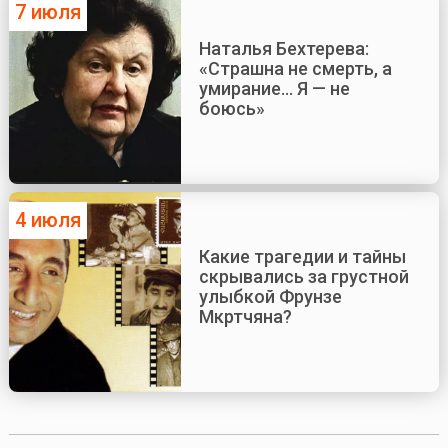
7 июля
Наталья Бехтерева:
«Страшна не смерть, а
умирание... Я — не
боюсь»
4 июля
Какие трагедии и тайны
скрывались за грустной
улыбкой Фрунзе
Мкртчяна?