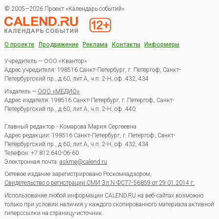
© 2005—2026 Проект «Календарь событий»
О проекте
Продвижение
Реклама
Контакты
Информеры
Учредитель — ООО «Квантор»
Адрес учредителя: 198516 Санкт-Петербург, г. Петергоф, Санкт-
Петербургский пр., д.60, лит.А, ч.п. 2-Н, оф. 432, 434
Издатель —
ООО «МЕДИО»
Адрес издателя: 198516 Санкт-Петербург, г. Петергоф, Санкт-
Петербургский пр., д.60, лит.А, ч.п. 2-Н, оф. 440
Главный редактор - Комарова Мария Сергеевна
Адрес редакции:
198516
Санкт-Петербург, г. Петергоф
,
Санкт-
Петербургский пр., д.60, лит.А, ч.п. 2-Н, оф. 432, 434
Телефон:
+7 812 640-06-60
Электронная почта:
askme@calend.ru
Сетевое издание зарегистрировано Роскомнадзором,
Свидетельство о регистрации СМИ Эл.N ФС77-56859 от 29.01.2014 г.
Использование любой информации CALEND.RU на веб-сайтах возможно
только при условии наличия у каждого скопированного материала активной
гиперссылки на страницу-источник.