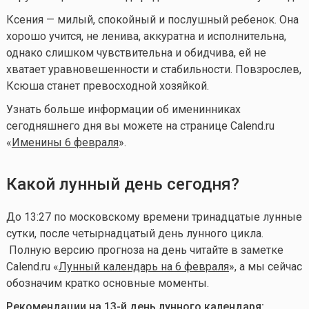
Ксения — милый, спокойный и послушный ребенок. Она
хорошо учится, не ленива, аккуратна и исполнительна,
однако слишком чувствительна и обидчива, ей не
хватает уравновешенности и стабильности. Повзрослев,
Ксюша станет превосходной хозяйкой.
Узнать больше информации об именинниках
сегодняшнего дня вы можете на странице Calend.ru
«
Именины 6 февраля
».
Какой лунный день сегодня?
До 13:27 по московскому времени тринадцатые лунные
сутки, после четырнадцатый день лунного цикла
.
Полную версию прогноза на день читайте в заметке
Calend.ru «
Лунный календарь на 6 февраля
», а мы сейчас
обозначим кратко основные моменты.
Рекомендации на 13-й день лунного календаря: