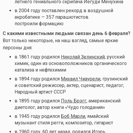
летнего гениального скрипача Иегуди Менухина
в 2004 году поставлен рекорд в воздушной
акробатике — 357 парашютистов
построили формацию
С какими известными людьми связан день 6 февраля
?
Вот только некоторые, на наш взгляд, самые яркие
персоны дня:
в 1861 году родился
Николай Зелинский
, русский
химик, один из основоположников органического
катализа и нефтехимии
в 1894 году родился
Михаил Чиаурели
, грузинский
и советский режиссер, актер, сценарист, педагог,
Народный артист СССР
в 1895 году родился
Поль Брэгг
, американский
диетолог, автор книги «Чудо голодания»
в 1945 году родился
Боб Марли
, ямайский
музыкант стиля регги, композитор, гитарист
в 1960 году, 60 лет назад, родился
Игорь