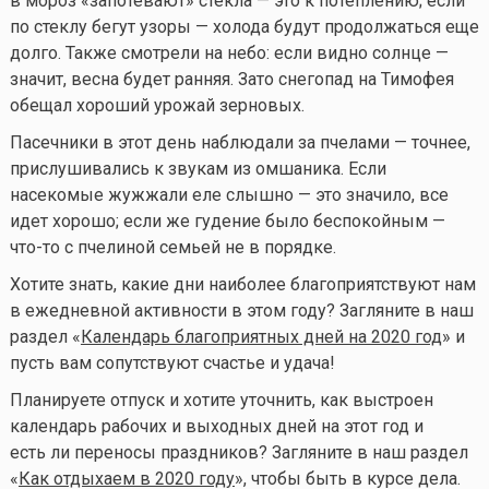
в мороз «запотевают» стекла — это к потеплению; если
по стеклу бегут узоры — холода будут продолжаться еще
долго. Также смотрели на небо: если видно солнце —
значит, весна будет ранняя. Зато снегопад на Тимофея
обещал хороший урожай зерновых.
Пасечники в этот день наблюдали за пчелами — точнее,
прислушивались к звукам из омшаника. Если
насекомые жужжали еле слышно — это значило, все
идет хорошо; если же гудение было беспокойным —
что-то
с пчелиной семьей не в порядке.
Хотите знать, какие дни наиболее благоприятствуют нам
в ежедневной активности в этом году? Загляните в наш
раздел «
Календарь благоприятных дней на 2020 год
» и
пусть вам сопутствуют счастье и удача!
Планируете отпуск и хотите уточнить, как выстроен
календарь рабочих и выходных дней на этот год и
есть ли переносы праздников? Загляните в наш раздел
«
Как отдыхаем в 2020 году
», чтобы быть в курсе дела.