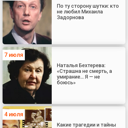
По ту сторону шутки: кто
не любил Михаила
Задорнова
7 июля
Наталья Бехтерева:
«Страшна не смерть, а
умирание... Я — не
боюсь»
4 июля
Какие трагедии и тайны