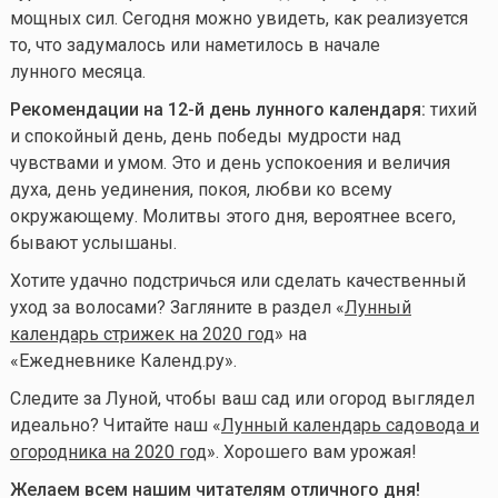
мощных сил. Сегодня можно увидеть, как реализуется
то, что задумалось или наметилось в начале
лунного месяца.
Рекомендации на 12-й день лунного календаря:
тихий
и спокойный день, день победы мудрости над
чувствами и умом. Это и день успокоения и величия
духа, день уединения, покоя, любви ко всему
окружающему. Молитвы этого дня, вероятнее всего,
бывают услышаны.
Хотите удачно подстричься или сделать качественный
уход за волосами? Загляните в раздел «
Лунный
календарь стрижек на 2020 год
» на
«Ежедневнике Календ.ру».
Следите за Луной, чтобы ваш сад или огород выглядел
идеально? Читайте наш «
Лунный календарь садовода и
огородника на 2020 год
». Хорошего вам урожая!
Желаем всем нашим читателям отличного дня!