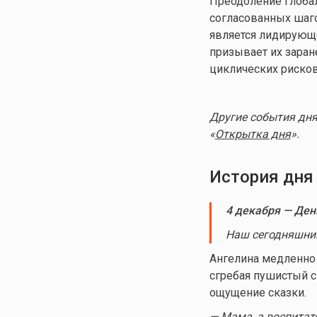
Преодоление глобал
согласованных шаго
является лидирующ
призывает их зара
циклических рисков
Другие события дня
«
Открытка дня
».
История дня
4 декабря — Ден
Наш сегодняшний
Ангелина медленно 
сгребая пушистый с
ощущение сказки.
— Мама, а воспитат