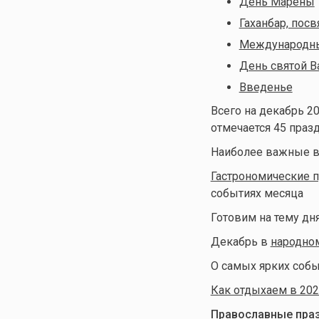
День Марены
Гаханбар, пос
Международны
День святой 
Введенье
Всего на декабрь 20
отмечается 45 праз
Наиболее важные в
Гастрономические 
событиях месяца
Готовим на тему дн
Декабрь в
народно
О самых ярких собы
Как отдыхаем в 202
Православные праз