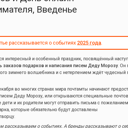
мателя, Введенье
атье рассказывается о событиях
2025 года
.
ся интересный и особенный праздник, посвящённый наст
ь заказов подарков и написания писем Деду Морозу
. Он
этого зимнего волшебника и с нетерпением ждёт чудесный
кабря во многих странах мира почтамты начинают предос
 писем Деду Морозу, или открываются специальные почто
е дети и их родители могут отправить письма с пожелание
рка, которые обязательно будут доставлены
творцу.
 рассказываем о событиях. А бренды рассказывают о себ