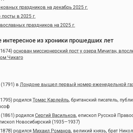
ковных праздников на декабрь 2025 г.
посты в 2025 г.
вославных праздников на 2025 г.
ое интересное из хроники прошедших лет
(1674)
основан миссионерский пост у озера Мичиган, впос
ом Чикаго
 (1791) в
Лондоне вышел первый номер еженедельной га
(1795) родился
Томас Карлейль
, британский писатель, публи
ософ
 (1861) родился
Сергий Васильков
, епископ Русской Право
пископ Новосибирский (1935—1937)
(1878) родился
Михаил Романов
, великий князь, брат Никола