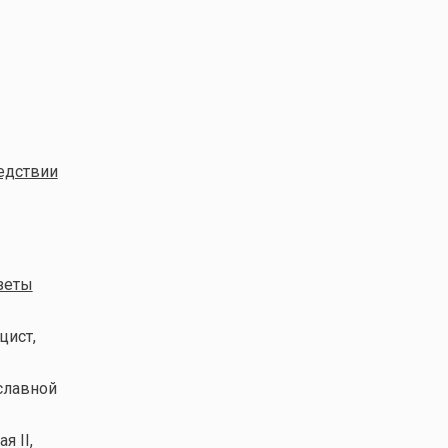
ледствии
зеты
цист,
славной
я II,