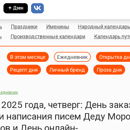
ь
Праздники
Именины
Народный календарь
ь
Производственные календари
Календарь пу
В этом месяце
Ежедневник
Открытка дн
Рецепт дня
Личный бренд
Проза дня
едневник
 2025 года, четверг: День зака
и написания писем Деду Моро
ов и День онлайн-