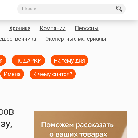
Хроника
Компании
Персоны
тешественника
Экспертные материалы
я
ПОДАРКИ
На тему дня
Имена
К чему снится?
зов
зу,