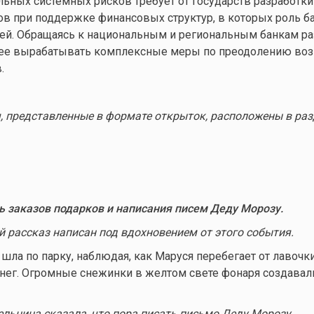
ьных системных рисков требует от государств разработки 
в при поддержке финансовых структур, в которых роль б
ей. Обращаясь к национальным и региональным банкам ра
нее вырабатывать комплексные меры по преодолению в
.
, представленные в формате открыток, расположены в раз
ь заказов подарков и написания писем Деду Морозу.
 рассказ написан под вдохновением от этого события.
шла по парку, наблюдая, как Маруся перебегает от лавочки
нег. Огромные снежинки в желтом свете фонаря создавал
ельница сказала, что пора писать письмо Деду Морозу.