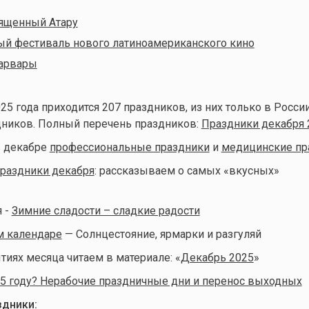
вященный Атару
й фестиваль нового латиноамериканского кино
Варвары
25 года приходится 207 праздников, из них только в Росси
дников. Полный перечень праздников:
Праздники декабря 
 декабре
профессиональные праздники
и
медицинские пр
праздники декабря
: рассказываем о самых «вкусных»
я -
Зимние сладости – сладкие радости
м календаре
— Солнцестояние, ярмарки и разгуляй
тиях месяца читаем в материале: «
Декабрь 2025
»
5 году? Нерабочие праздничные дни и перенос выходных
дники: