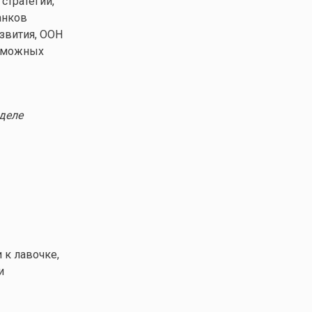
стратегий,
анков
звития, ООН
озможных
деле
 к лавочке,
и