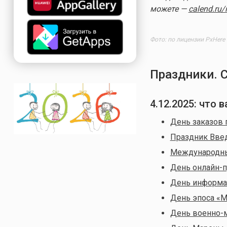
можете —
calend.ru/
Фото: по лицензии PxHere
Праздники. 
4.12.2025
: что 
День заказов 
Праздник Вве
Международны
День онлайн-
День информа
День эпоса «М
День военно-