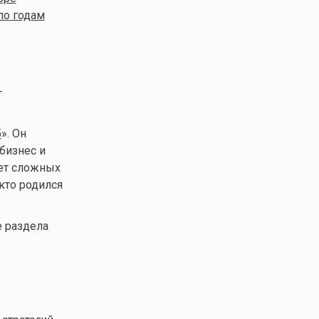
по годам
—
5
». Он
бизнес и
чет сложных
кто родился
е раздела