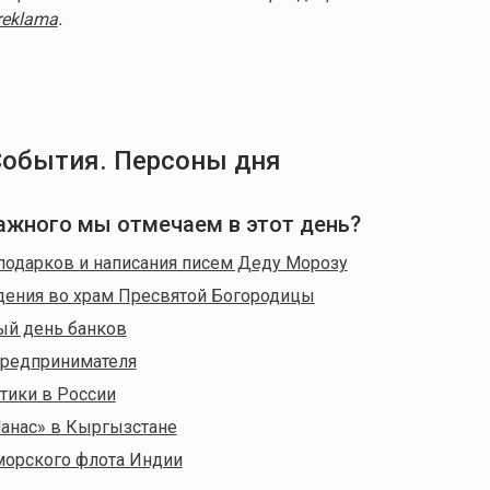
reklama
.
События. Персоны дня
важного мы отмечаем в этот день?
подарков и написания писем Деду Морозу
дения во храм Пресвятой Богородицы
й день банков
предпринимателя
тики в России
анас» в Кыргызстане
морского флота Индии