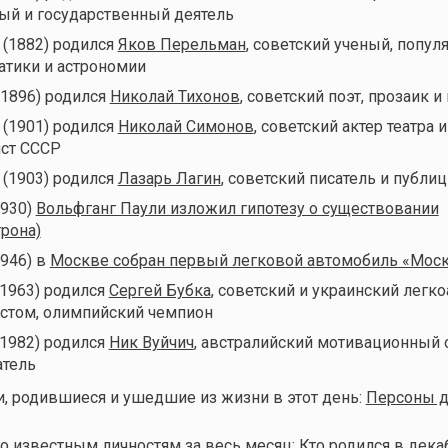
ый и государственный деятель
 (1882) родился
Яков Перельман
, советский ученый, попул
атики и астрономии
(1896) родился
Николай Тихонов
, советский поэт, прозаик и
 (1901) родился
Николай Симонов
, советский актер театра и
ист СССР
 (1903) родился
Лазарь Лагин
, советский писатель и публиц
1930)
Вольфганг Паули изложил гипотезу о существовании
трона)
1946) в
Москве собран первый легковой автомобиль «Мос
(1963) родился
Сергей Бубка
, советский и украинский легко
стом, олимпийский чемпион
(1982) родился
Ник Вуйчич
, австралийский мотивационный 
атель
, родившиеся и ушедшие из жизни в этот день:
Персоны д
о известным личностям за весь месяц:
Кто родился в дека