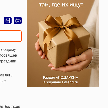
упающему
 посвящён
 праздник —
тавлять
вые
м
е. Вы тоже