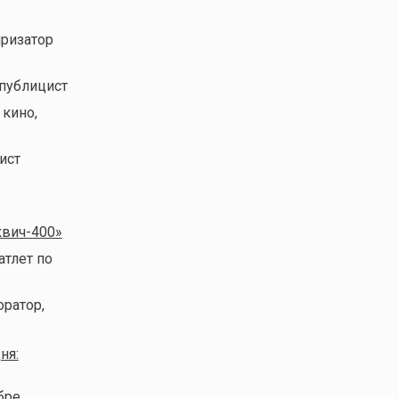
яризатор
 публицист
 кино,
ист
квич-400»
атлет по
оратор,
ня:
бре