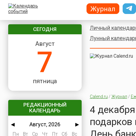
Журнал
Личный календар
СЕГОДНЯ
Лунный календар
Август
7
пятница
Calend.ru
/
Журнал
/
Еж
РЕДАКЦИОННЫЙ
4 декабря
КАЛЕНДАРЬ
подарков 
Август, 2026
◀
▶
День банк
Пн
Вт
Ср
Чт
Пт
Сб
Вс