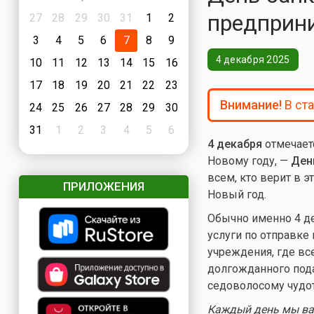
предприни
27
28
29
30
31
1
2
3
4
5
6
7
8
9
4 декабря 2025
10
11
12
13
14
15
16
17
18
19
20
21
22
23
Внимание!
В ст
24
25
26
27
28
29
30
31
1
2
3
4
5
6
4 декабря
отмечает
Новому году, —
Ден
всем, кто верит в 
ПРИЛОЖЕНИЯ
Новый год.
Обычно именно 4 де
услуги по отправке
учреждения, где вс
долгожданного пода
седоволосому чудо
Каждый день мы вам