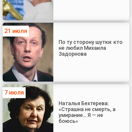
21 июля
По ту сторону шутки: кто
не любил Михаила
Задорнова
7 июля
Наталья Бехтерева:
«Страшна не смерть, а
умирание... Я — не
боюсь»