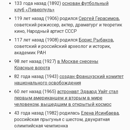
133 года назад (1892)
основан футбольный
клуб «Ливерпуль»
119 лет назад (1906) родился
Сергей Герасимов
,
советский режиссер, актер, драматург и теоретик
кино, Народный артист СССР
117 лет назад (1908) родился
Борис Рыбаков
,
советский и российский археолог и историк,
академик РАН
98 лет назад (1927)
в Москве снесены
Красные ворота
82 года назад (1943)
создан Французский комитет
национального освобождения
60 лет назад (1965)
астронавт Эдвард Уайт стал
первым американцем и вторым в мире
человеком, вышедшим в открытый космос
43 года назад (1982) родилась
Елена Исинбаева
,
российская прыгунья с шестом, двукратная
олимпийская чемпионка