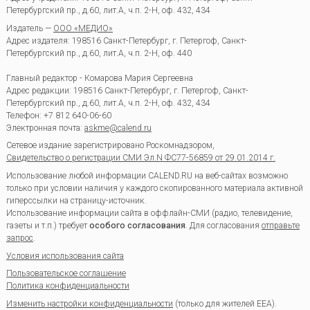
Петербургский пр., д.60, лит.А, ч.п. 2-Н, оф. 432, 434
Издатель —
ООО «МЕДИО»
Адрес издателя: 198516 Санкт-Петербург, г. Петергоф, Санкт-
Петербургский пр., д.60, лит.А, ч.п. 2-Н, оф. 440
Главный редактор - Комарова Мария Сергеевна
Адрес редакции:
198516
Санкт-Петербург, г. Петергоф
,
Санкт-
Петербургский пр., д.60, лит.А, ч.п. 2-Н, оф. 432, 434
Телефон:
+7 812 640-06-60
Электронная почта:
askme@calend.ru
Сетевое издание зарегистрировано Роскомнадзором,
Свидетельство о регистрации СМИ Эл.N ФС77-56859 от 29.01.2014 г.
Использование любой информации CALEND.RU на веб-сайтах возможно
только при условии наличия у каждого скопированного материала активной
гиперссылки на страницу-источник.
Использование информации сайта в оффлайн-СМИ (радио, телевидение,
газеты и т.п.) требует
особого согласования
. Для согласования
отправьте
запрос
.
Условия использования сайта
Пользовательское соглашение
Политика конфиденциальности
Изменить настройки конфиденциальности
(только для жителей EEA).