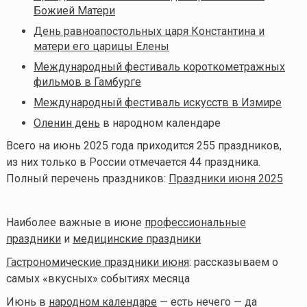
Божией Матери
День равноапостольных царя Константина и
матери его царицы Елены
Международный фестиваль короткометражных
фильмов в Гамбурге
Международный фестиваль искусств в Измире
Оленин день
в народном календаре
Всего на июнь 2025 года приходится 255 праздников,
из них только в России отмечается 44 праздника.
Полный перечень праздников:
Праздники июня 2025
Наиболее важные в июне
профессиональные
праздники
и
медицинские праздники
Гастрономические праздники июня
: рассказываем о
самых «вкусных» событиях месяца
Июнь в
народном календаре
— есть нечего — да