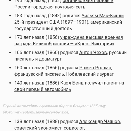
193 года назад (1833)
организована первая в
России городская почтовая сеть
183 года назад (1843) родился
Уильям Мак-Кинли
,
25-й президент США (1897—1901), американский
государственный деятель
170 лет назад (1856)
учреждена высшая военная
награда Великобритании — «Крест Виктории»
166 лет назад (1860) родился
Антон Чехов
, русский
писатель и драматург
160 лет назад (1866) родился
Ромен Роллан
,
французский писатель, Нобелевский лауреат
140 лет назад (1886)
Карл Бенц получил патент на
свой первый автомобиль
Первый автомобиль, сделанный Карлом Бенцем в 1885 году
(Фото: www.automuseum-dr-carl-benz.de)
138 лет назад (1888) родился
Александр Чаянов
,
советский экономист, социолог,