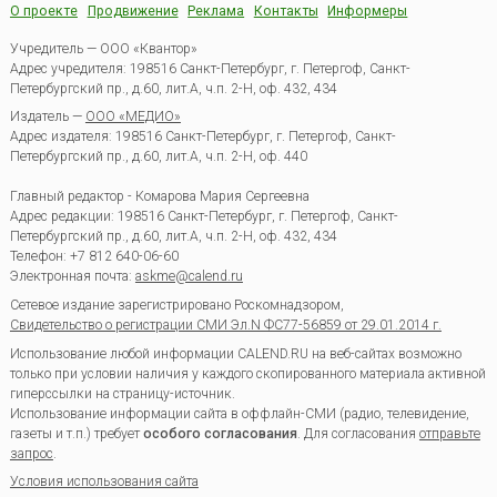
О проекте
Продвижение
Реклама
Контакты
Информеры
Учредитель — ООО «Квантор»
Адрес учредителя: 198516 Санкт-Петербург, г. Петергоф, Санкт-
Петербургский пр., д.60, лит.А, ч.п. 2-Н, оф. 432, 434
Издатель —
ООО «МЕДИО»
Адрес издателя: 198516 Санкт-Петербург, г. Петергоф, Санкт-
Петербургский пр., д.60, лит.А, ч.п. 2-Н, оф. 440
Главный редактор - Комарова Мария Сергеевна
Адрес редакции:
198516
Санкт-Петербург, г. Петергоф
,
Санкт-
Петербургский пр., д.60, лит.А, ч.п. 2-Н, оф. 432, 434
Телефон:
+7 812 640-06-60
Электронная почта:
askme@calend.ru
Сетевое издание зарегистрировано Роскомнадзором,
Свидетельство о регистрации СМИ Эл.N ФС77-56859 от 29.01.2014 г.
Использование любой информации CALEND.RU на веб-сайтах возможно
только при условии наличия у каждого скопированного материала активной
гиперссылки на страницу-источник.
Использование информации сайта в оффлайн-СМИ (радио, телевидение,
газеты и т.п.) требует
особого согласования
. Для согласования
отправьте
запрос
.
Условия использования сайта