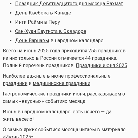
Праздник Девятнадцатого дня месяца Рахмат
День Квебека в Канаде
Инти Райми в Перу
Сан-Хуан Баутиста в Эквадоре
День Варнавы
в народном календаре
Всего на июнь 2025 года приходится 255 праздников,
из них только в России отмечается 44 праздника.
Полный перечень праздников:
Праздники июня 2025
.
Наиболее важные в июне
профессиональные
праздники
и
медицинские праздники
Гастрономические праздники июня
: рассказываем о
самых «вкусных» событиях месяца
Июнь в
народном календаре
: есть нечего — да
жить весело!
О самых ярких событиях месяца читаем в материале:
«
Июнь 2025
»