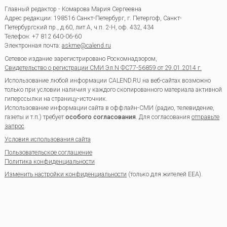
Главный редактор - Комарова Мария Сергеевна
Адрес редакции:
198516
Санкт-Петербург, г. Петергоф
,
Санкт-
Петербургский пр., д.60, лит.А, ч.п. 2-Н, оф. 432, 434
Телефон:
+7 812 640-06-60
Электронная почта:
askme@calend.ru
Сетевое издание зарегистрировано Роскомнадзором,
Свидетельство о регистрации СМИ Эл.N ФС77-56859 от 29.01.2014 г.
Использование любой информации CALEND.RU на веб-сайтах возможно
только при условии наличия у каждого скопированного материала активной
гиперссылки на страницу-источник.
Использование информации сайта в оффлайн-СМИ (радио, телевидение,
газеты и т.п.) требует
особого согласования
. Для согласования
отправьте
запрос
.
Условия использования сайта
Пользовательское соглашение
Политика конфиденциальности
Изменить настройки конфиденциальности
(только для жителей EEA).