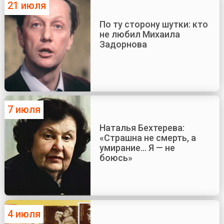
21 июля
По ту сторону шутки: кто
не любил Михаила
Задорнова
7 июля
Наталья Бехтерева:
«Страшна не смерть, а
умирание... Я — не
боюсь»
4 июля