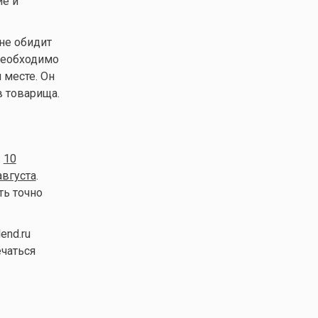
ие и
не обидит
необходимо
 месте. Он
в товарища.
—
10
августа
.
ть точно
end.ru
ечаться