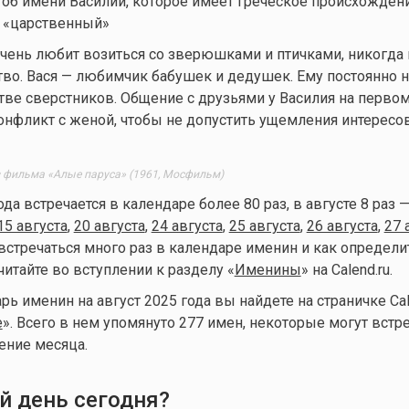
об имени Василий, которое имеет греческое происхожден
, «царственный»
очень любит возиться со зверюшками и птичками, никогда 
во. Вася — любимчик бабушек и дедушек. Ему постоянно 
тве сверстников. Общение с друзьями у Василия на первом
онфликт с женой, чтобы не допустить ущемления интересо
з фильма «Алые паруса» (1961, Мосфильм)
ода встречается в календаре более 80 раз, в августе 8 раз 
15 августа
,
20 августа
,
24 августа
,
25 августа
,
26 августа
,
27 
стречаться много раз в календаре именин и как определи
читайте во вступлении к разделу «
Именины
» на Calend.ru.
ь именин на август 2025 года вы найдете на страничке Cal
е
». Всего в нем упомянуто 277 имен, некоторые могут встр
ение месяца.
й день сегодня?