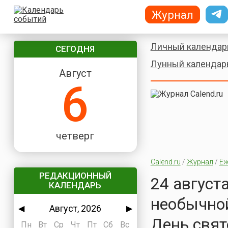
Журнал
Личный календар
СЕГОДНЯ
Лунный календар
Август
6
четверг
Calend.ru
/
Журнал
/
Еж
РЕДАКЦИОННЫЙ
24 август
КАЛЕНДАРЬ
необычной
Август, 2026
◀
▶
День свят
Пн
Вт
Ср
Чт
Пт
Сб
Вс