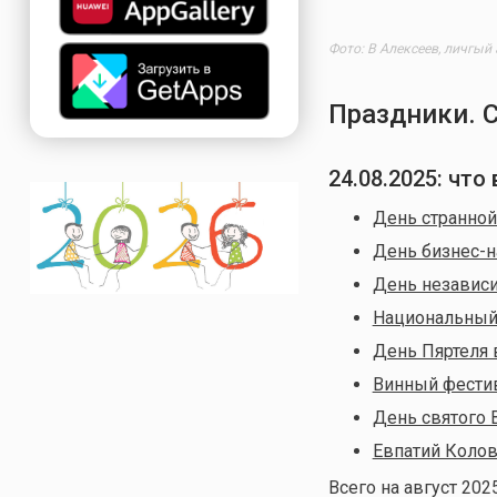
Фото: В Алексеев, личгый
Праздники. 
24.08.2025
: что
День странно
День бизнес-н
День независ
Национальный
День Пяртеля 
Винный фестив
День святого
Евпатий Колов
Всего на август 202