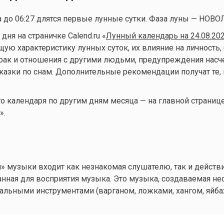
да до 06:27 длятся первые лунные сутки. Фаза луны — НОВ
ня на страничке Calend.ru «
Лунный календарь на 24.08.20
ую характеристику лунных суток, их влияние на личность, 
брак и отношения с другими людьми, предупреждения нас
казки по снам. Дополнительные рекомендации получат те, 
 календаря по другим дням месяца — на главной страниц
».
й» музыки входит как незнакомая слушателю, так и действ
анная для восприятия музыка. Это музыка, создаваемая 
льными инструментами (варганом, ложками, хангом, яйба