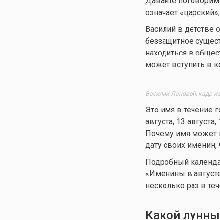
Давайте поговорим 
означает «царский»
Василий в детстве 
беззащитное сущест
находиться в общес
может вступить в к
Василий Лановой, кадр и
Это имя в течение г
августа
,
13 августа
,
Почему имя может в
дату своих именин, 
Подробный календар
«
Именины в август
несколько раз в теч
Какой лунны