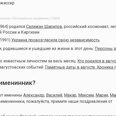
ежиссер
 фильма «Полицейская академия» (1984)
1964) родился
Салижан Шарипов
, российский космонавт, ле
й России и Киргизии
(1991)
Украина провозгласила свою независимость
, родившиеся и ушедшие из жизни в этот день:
Персоны д
о известным личностям за весь месяц:
Кто родился в авгус
августовских событий:
Памятные даты в августе. Хроника 
 именинник?
уют именины
Александр
,
Василий
,
Макар
,
Максим
,
Мария
,
Ма
именинники, пожалуйста, примите наши поздравления от