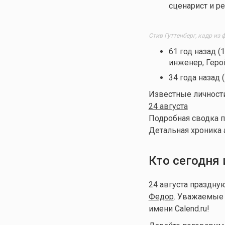
сценарист и р
Стив Гуттенберг, кадр из
61 год назад (
инженер, Геро
34 года назад 
Известные личности
24 августа
Подробная сводка п
Детальная хроника 
Кто сегодня
24 августа праздн
Федор
. Уважаемые 
имени Calend.ru!