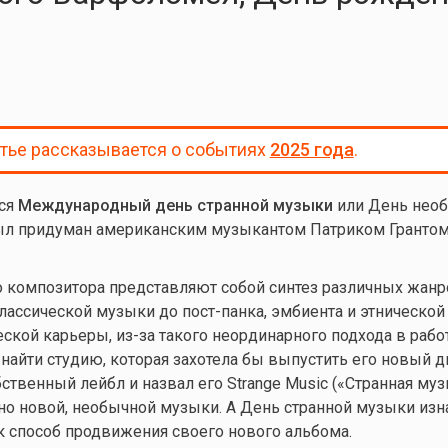
атье рассказывается о событиях
2025 года
.
тся
Международный день странной музыки
или День нео
ыл придуман американским музыкантом Патриком Грантом
 композитора представляют собой синтез различных жанр
классической музыки до пост-панка, эмбиента и этнической
ской карьеры, из-за такого неординарного подхода в работ
найти студию, которая захотела бы выпустить его новый ди
ственный лейбл и назвал его Strange Music («Странная музы
о новой, необычной музыки. А День странной музыки изн
 способ продвижения своего нового альбома.