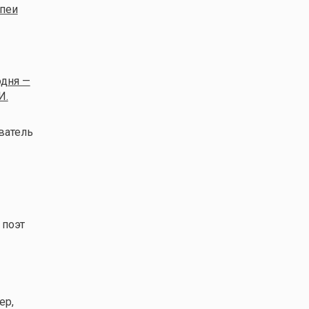
пеи
одня —
И.
ватель
 поэт
ер,