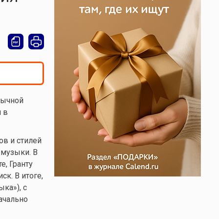
бычной
 в
ов и стилей
 музыки. В
е, Гранту
ск. В итоге,
ка»), с
ачально