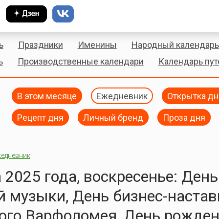
ь
Праздники
Именины
Народный календарь
ь
Производственные календари
Календарь пу
В этом месяце
Ежедневник
Открытка дн
Рецепт дня
Личный бренд
Проза дня
едневник
а 2025 года, воскресенье: День
 музыки, День бизнес-настав
ого Варфоломея, День рожде