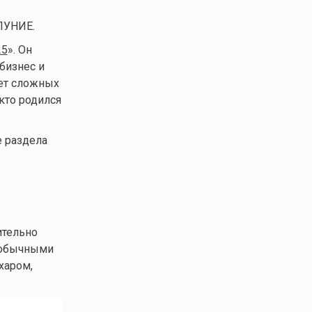
ОЛУНИЕ.
25
». Он
бизнес и
чет сложных
кто родился
е раздела
ительно
необычными
харом,