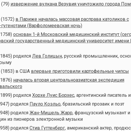
 (79)
извержение вулкана Везувия уничтожило города Пом
 (1572)
в Париже началась массовая расправа католиков с
-гугенотами (Варфоломеевская ночь)
(1758)
основан 1-й Московский медицинский институт (сег
вский государственный медицинский университет имени 
(1845) родился
Лев Голицын
, русский промышленник, осно
Крыму
д (1853) в США
впервые приготовили картофельные чипсы
(1876)
началась вторая центральноазиатская экспедиция
вальского
(1899) родился
Хорхе Луис Борхес
, аргентинский писатель и
1947) родился
Пауло Коэльо
, бразильский прозаик и поэт
1948) родился
Жан-Мишель Жарр
, французский музыкант и
дин из пионеров электронной музыки
1958) родился
Стив Гуттенберг
, американский актер, продюс