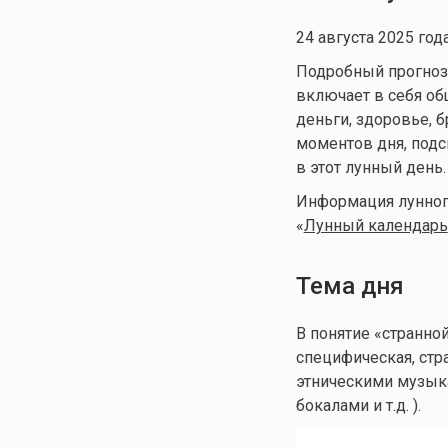
24 августа 2025 го
Подробный прогноз д
включает в себя общ
деньги, здоровье, 
моментов дня, подс
в этот лунный день.
Информация лунного
«
Лунный календа
рь
Тема дня
В понятие «странно
специфическая, стр
этническими музыка
бокалами и т.д. ).