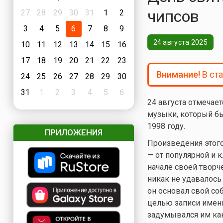
чипсов
27
28
29
30
31
1
2
3
4
5
6
7
8
9
24 августа 2025
10
11
12
13
14
15
16
17
18
19
20
21
22
23
Внимание!
В ст
24
25
26
27
28
29
30
31
1
2
3
4
5
6
24 августа отмечае
музыки, который б
1998 году.
ПРИЛОЖЕНИЯ
Произведения этого
— от популярной и 
начале своей творче
никак не удавалось 
он основал свой соб
целью записи именн
задумывался им как