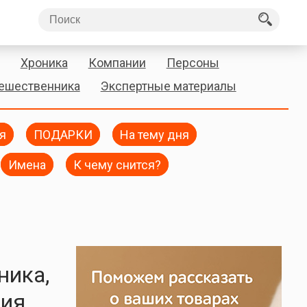
Хроника
Компании
Персоны
тешественника
Экспертные материалы
я
ПОДАРКИ
На тему дня
Имена
К чему снится?
ника,
ния