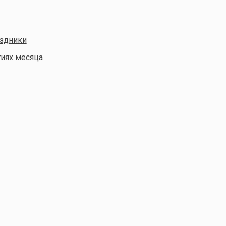
здники
тиях месяца