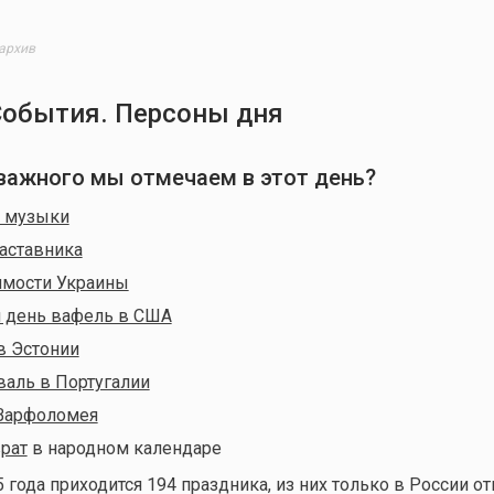
 архив
События. Персоны дня
 важного мы отмечаем в этот день?
й музыки
аставника
имости Украины
 день вафель в США
в Эстонии
аль в Португалии
 Варфоломея
рат
в народном календаре
5 года приходится 194 праздника, из них только в России о