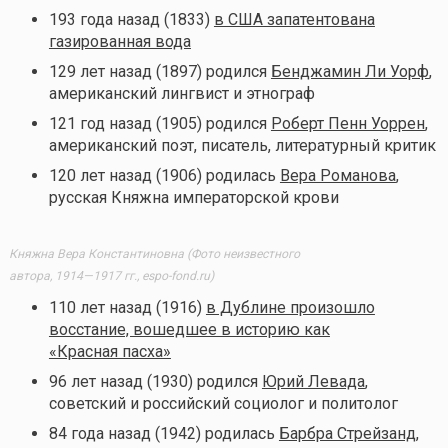
193 года назад (1833)
в США запатентована
газированная вода
129 лет назад (1897) родился
Бенджамин Ли Уорф
,
американский лингвист и этнограф
121 год назад (1905) родился
Роберт Пенн Уоррен
,
американский поэт, писатель, литературный критик
120 лет назад (1906) родилась
Вера Романова
,
русская Княжна императорской крови
Княжна Вера Константиновна (Фото неизвестного
автора, 1914—1917 гг., espo-fond.ru)
110 лет назад (1916)
в Дублине произошло
восстание, вошедшее в историю как
«Красная пасха»
96 лет назад (1930) родился
Юрий Левада
,
советский и российский социолог и политолог
84 года назад (1942) родилась
Барбра Стрейзанд
,