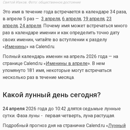
Святой Иаков. Фото: общественное достояние
Это имя в течение года встречается в календаре 34 раза,
в апреле 5 раз —
3 апреля
,
6 апреля
,
19 апреля
,
23
апреля
,
24 апреля
. Почему имя может встречаться много
раз в календаре именин и как определить точно дату
своих именин, читайте во вступлении к разделу
«
Именины
» на Calend.ru.
Полный календарь именин на апрель 2026 года — на
странице Calend.ru «
Именины в апреле
». В нем
упомянуто 181 имя, некоторые могут встречаться
несколько раз в течение месяца.
Какой лунный день сегодня?
24
апреля
2026 года до 10:42 длятся седьмые лунные
сутки. Фаза луны - первая четверть, луна растущая.
Подробный прогноз дня на страничке Calend.ru «
Лунный