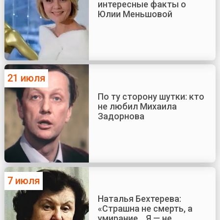
интересные факты о
Юлии Меньшовой
21 июля
По ту сторону шутки: кто
не любил Михаила
Задорнова
7 июля
Наталья Бехтерева:
«Страшна не смерть, а
умирание... Я — не