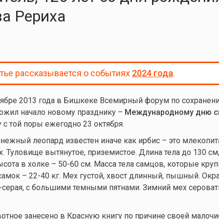
а Рериха
атье рассказывается о событиях
2024 года
.
тябре 2013 года в Бишкеке Всемирный форум по сохранен
ложил начало новому празднику –
Международному дню с
 с той поры ежегодно 23 октября.
нежный леопард известен иначе как ирбис – это млекопи
. Туловище вытянутое, приземистое. Длина тела до 130 см
ысота в холке – 50-60 см. Масса тела самцов, которые круп
 самок – 22-40 кг. Мех густой, хвост длинный, пышный. Окр
-серая, с большими темными пятнами. Зимний мех сероват
отное занесено в Красную книгу по причине своей малочи