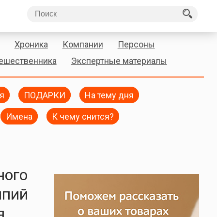
Хроника
Компании
Персоны
тешественника
Экспертные материалы
я
ПОДАРКИ
На тему дня
Имена
К чему снится?
ного
мпий
я