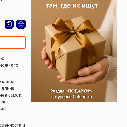
ию
нежного
тающее
, длина
нее самок,
аска
ый,
сленности и