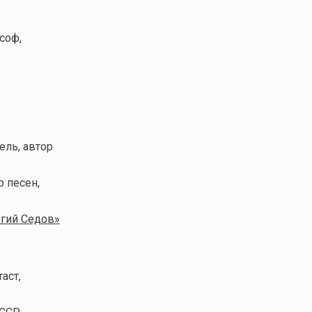
соф,
ель, автор
р песен,
ргий Седов»
аст,