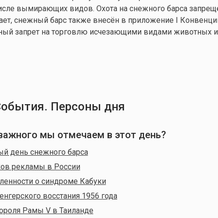
числе вымирающих видов. Охота на снежного барса запрещ
итает, снежный барс также внесён в приложение I Конвенци
ный запрет на торговлю исчезающими видами животных и
События. Персоны дня
о важного мы отмечаем в этот день?
й день снежного барса
ков рекламы в России
ленности о синдроме Кабуки
енгерского восстания 1956 года
ороля Рамы V в Таиланде