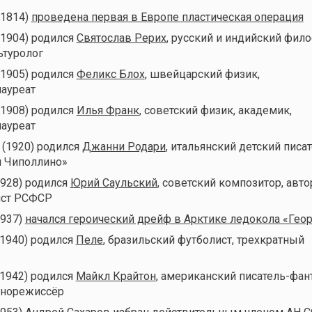
(1814)
проведена первая в Европе пластическая операция
(1904) родился
Святослав Рерих
, русский и индийский фило
ьтуролог
(1905) родился
Феликс Блох
, швейцарский физик,
ауреат
(1908) родился
Илья Франк
, советский физик, академик,
ауреат
 (1920) родился
Джанни Родари
, итальянский детский писат
 Чиполлино»
1928) родился
Юрий Саульский
, советский композитор, авто
ист РСФСР
1937)
начался героический дрейф в Арктике ледокола «Гео
(1940) родился
Пеле
, бразильский футболист, трехкратный
(1942) родился
Майкл Крайтон
, американский писатель-фант
инорежиссёр