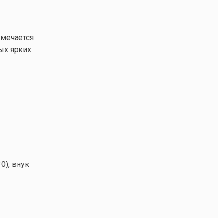
тмечается
ых ярких
0), внук