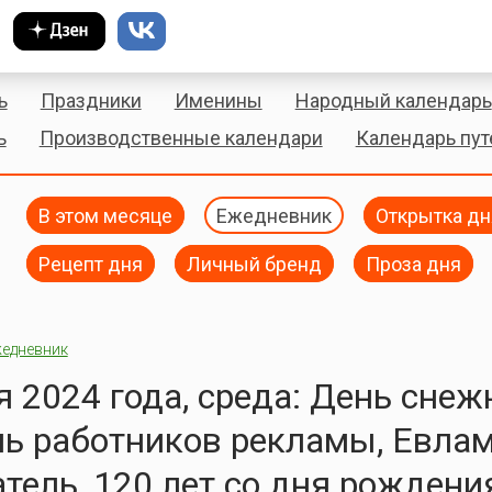
ь
Праздники
Именины
Народный календарь
ь
Производственные календари
Календарь пу
В этом месяце
Ежедневник
Открытка дн
Рецепт дня
Личный бренд
Проза дня
едневник
я 2024 года, среда: День снеж
нь работников рекламы, Евла
тель, 120 лет со дня рождени