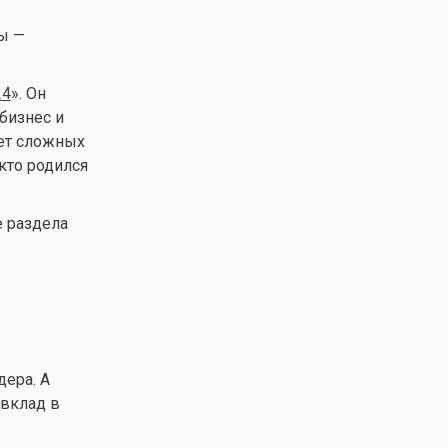
ны —
24
». Он
бизнес и
чет сложных
кто родился
е раздела
дера. А
 вклад в