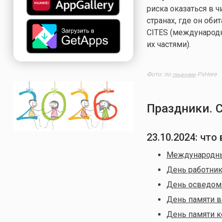
риска оказаться в 
странах, где он об
CITES (международ
их частями).
Фото: по
PxHere
лицензии
Праздники. 
23.10.2024: чт
Международны
День работни
День осведом
День памяти в
День памяти к