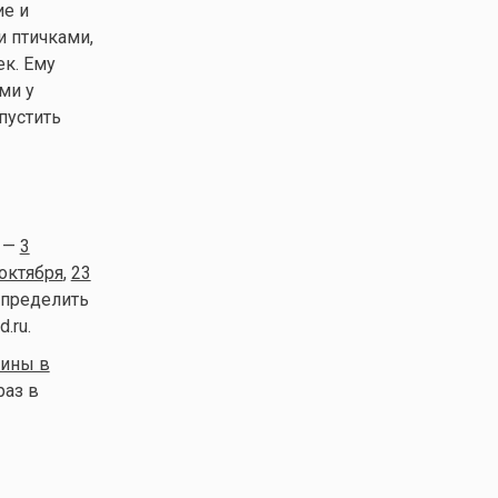
ие и
и птичками,
к. Ему
ми у
пустить
з —
3
октября
,
23
определить
d.ru.
ины в
раз в