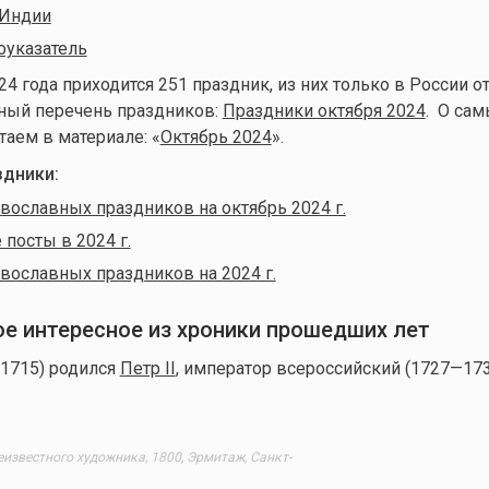
 Индии
оуказатель
24 года приходится 251 праздник, из них только в России о
лный перечень праздников:
Праздники октября 2024
. О сам
таем в материале: «
Октябрь 2024
».
дники:
вославных праздников на октябрь 2024 г.
посты в 2024 г.
вославных праздников на 2024 г.
мое интересное из хроники прошедших лет
(1715) родился
Петр II
, император всероссийский (1727—173
еизвестного художника, 1800, Эрмитаж, Санкт-