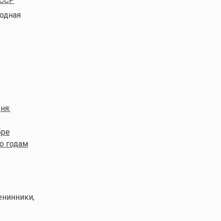
СССР
родная
ня:
бре
о годам
енинники,