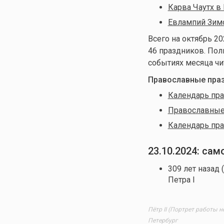
Карва Чаутх в
Евлампий Зим
Всего на октябрь 20
46 праздников. По
событиях месяца чи
Православные праз
Календарь пра
Православные 
Календарь пра
23.10.2024: са
309 лет назад 
Петра I
Пётр II (Портрет работы н
Петербург