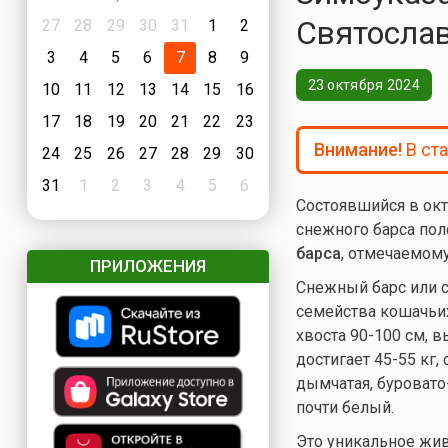
Святослав
27
28
29
30
31
1
2
3
4
5
6
7
8
9
23 октября 2024
10
11
12
13
14
15
16
17
18
19
20
21
22
23
Внимание!
В ст
24
25
26
27
28
29
30
31
1
2
3
4
5
6
Состоявшийся в ок
снежного барса по
барса
, отмечаемому
ПРИЛОЖЕНИЯ
Снежный барс или с
семейства кошачьих
хвоста 90-100 см, в
достигает 45-55 кг,
дымчатая, буровато
почти белый.
Это уникальное жив