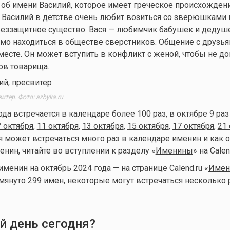
об имени Василий, которое имеет греческое происхожден
. Василий в детстве очень любит возиться со зверюшками 
беззащитное существо. Вася — любимчик бабушек и дедуше
мо находиться в обществе сверстников. Общение с друзья
месте. Он может вступить в конфликт с женой, чтобы не до
ов товарища.
итер. Фото: azbyka.ru
ода встречается в календаре более 100 раз, в октябре 9 ра
7 октября
,
11 октября
,
13 октября
,
15 октября
,
17 октября
,
21 
я может встречаться много раз в календаре именин и как 
енин, читайте во вступлении к разделу «
Именины
» на Calen
енин на октябрь 2024 года — на странице Calend.ru «
Имен
омянуто 299 имен, некоторые могут встречаться несколько 
й день сегодня?