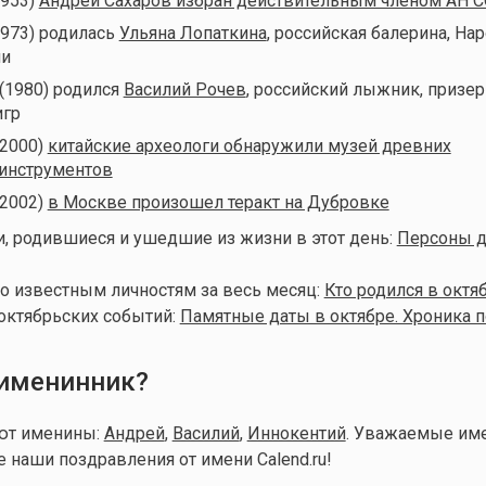
1953)
Андрей Сахаров избран действительным членом АН 
1973) родилась
Ульяна Лопаткина
, российская балерина, На
ии
 (1980) родился
Василий Рочев
, российский лыжник, призер
игр
(2000)
китайские археологи обнаружили музей древних
инструментов
(2002)
в Москве произошел теракт на Дубровке
, родившиеся и ушедшие из жизни в этот день:
Персоны д
о известным личностям за весь месяц:
Кто родился в октя
октябрьских событий:
Памятные даты в октябре. Хроника п
 именинник?
уют именины:
Андрей
,
Василий
,
Иннокентий
. Уважаемые им
е наши поздравления от имени Calend.ru!