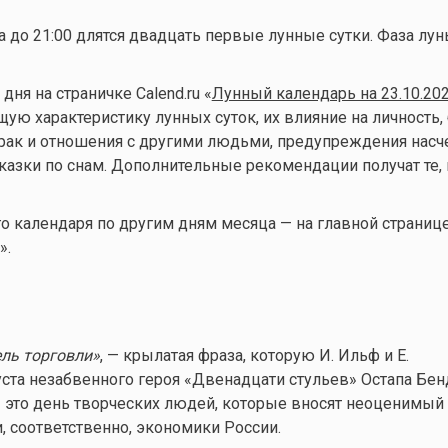
а до 21:00 длятся двадцать первые лунные сутки. Фаза лу
ня на страничке Calend.ru «
Лунный календарь на 23.10.20
ую характеристику лунных суток, их влияние на личность, 
брак и отношения с другими людьми, предупреждения нас
казки по снам. Дополнительные рекомендации получат те, 
 календаря по другим дням месяца — на главной страниц
».
ль торговли»
, — крылатая фраза, которую И. Ильф и Е.
ста незабвенного героя «Двенадцати стульев» Остапа Бен
 — это день творческих людей, которые вносят неоценимый
и, соответственно, экономики России.