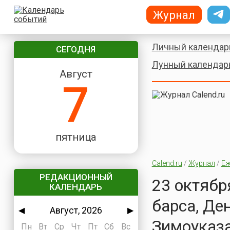
Журнал
Личный календар
СЕГОДНЯ
Лунный календар
Август
7
пятница
Calend.ru
/
Журнал
/
Еж
РЕДАКЦИОННЫЙ
23 октябр
КАЛЕНДАРЬ
барса, Де
Август, 2026
◀
▶
Зимоуказа
Пн
Вт
Ср
Чт
Пт
Сб
Вс