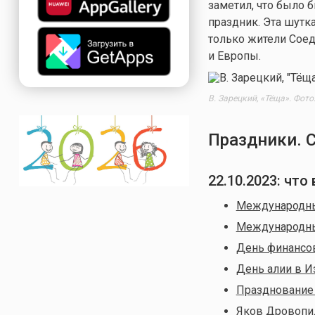
заметил, что было 
праздник. Эта шутк
только жители Соед
и Европы.
В. Зарецкий, «Тёща». Фот
Праздники. 
22.10.2023: чт
Международны
Международны
День финансо
День алии в И
Празднование 
Яков Дровопи