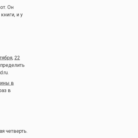
от. Он
книги, и у
тября
,
22
определить
d.ru.
ины в
раз в
ая четверть.