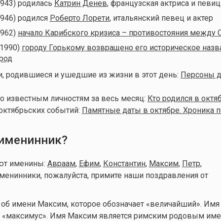
1943) родилась
Катрин Денев
, французская актриса и певиц
1946) родился
Роберто Лорети
, итальянский певец и актер
1962)
начало Карибского кризиса – противостояния между
(1990)
городу Горькому возвращено его историческое назв
род
, родившиеся и ушедшие из жизни в этот день:
Персоны д
о известным личностям за весь месяц:
Кто родился в октя
октябрьских событий:
Памятные даты в октябре. Хроника п
 именинник?
уют именины:
Авраам
,
Ефим
,
Константин
,
Максим
,
Петр
,
менинники, пожалуйста, примите наши поздравления от
об имени Максим, которое обозначает «величайший». Имя
а «максимус». Имя Максим является римским родовым име