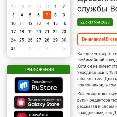
службы В
27
28
29
30
31
1
2
3
4
5
6
7
8
9
22 октября 2023
10
11
12
13
14
15
16
17
18
19
20
21
22
23
Внимание!
В ст
24
25
26
27
28
29
30
31
1
2
3
4
5
6
Каждое четвертое в
любимейший праздн
Хотя он не имеет ст
ПРИЛОЖЕНИЯ
Зародившись в 1930
альтернатива Дню м
поклонников, в том 
Как свидетельствует
руки» редактора те
рассказал в своём 
праздниками, как Де