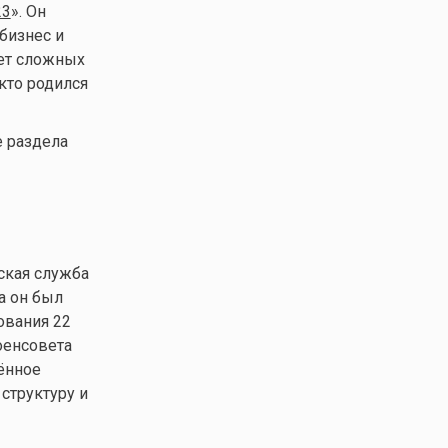
23
». Он
бизнес и
чет сложных
кто родился
е раздела
ская служба
а он был
ования 22
оенсовета
ённое
структуру и