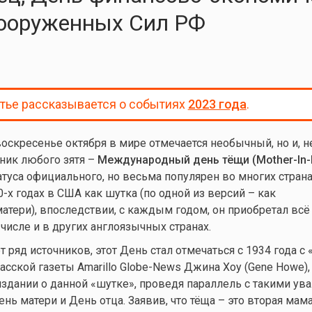
ооруженных Сил РФ
атье рассказывается о событиях
2023 года
.
оскресенье октября в мире отмечается необычный, но и, н
ик любого зятя –
Международный день тёщи (Mother-In-
атуса официального, но весьма популярен во многих страна
-х годах в США как шутка (по одной из версий – как
атери), впоследствии, с каждым годом, он приобретал вс
числе и в других англоязычных странах.
 ряд источников, этот День стал отмечаться с 1934 года с 
хасской газеты Amarillo Globe-News Джина Хоу (Gene Howe)
издании о данной «шутке», проведя параллель с такими у
нь матери и День отца. Заявив, что тёща – это вторая мама