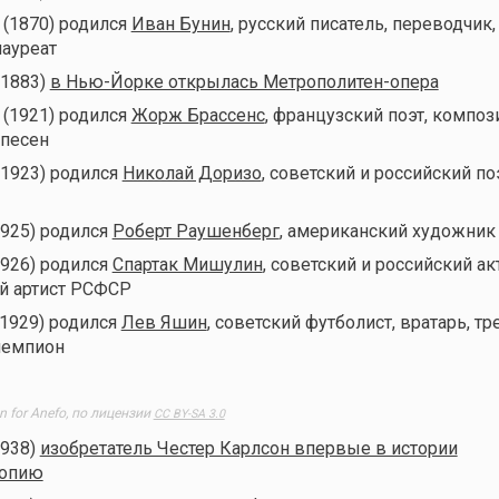
 (1870) родился
Иван Бунин
, русский писатель, переводчик,
ауреат
(1883)
в Нью-Йорке открылась Метрополитен-опера
 (1921) родился
Жорж Брассенс
, французский поэт, композ
 песен
(1923) родился
Николай Доризо
, советский и российский по
1925) родился
Роберт Раушенберг
, американский художник
1926) родился
Спартак Мишулин
, советский и российский ак
й артист РСФСР
(1929) родился
Лев Яшин
, советский футболист, вратарь, тр
чемпион
n for Anefo, по лицензии
CC BY-SA 3.0
1938)
изобретатель Честер Карлсон впервые в истории
копию