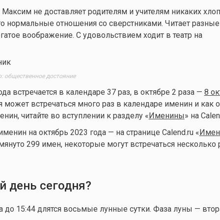
 Максим не доставляет родителям и учителям никаких хлоп
его нормальные отношения со сверстниками. Читает разные 
огатое воображение. С удовольствием ходит в театр на
: общественное достояние
ода встречается в календаре 37 раз, в октябре 2 раза —
8 ок
я может встречаться много раз в календаре именин и как 
енин, читайте во вступлении к разделу «
Именины
» на Calen
енин на октябрь 2023 года — на странице Calend.ru «
Имен
омянуто 299 имен, некоторые могут встречаться несколько 
й день сегодня?
а до 15:44 длятся восьмые лунные сутки. Фаза луны — втор