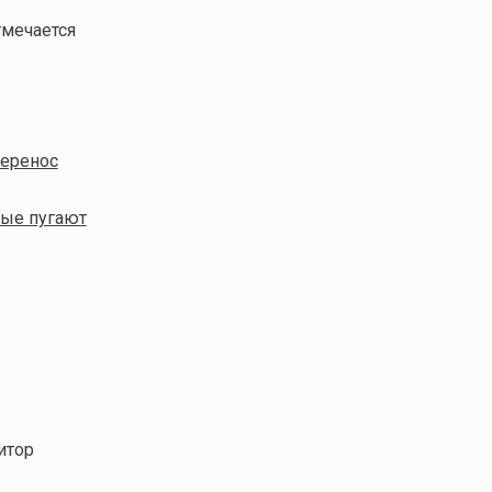
тмечается
перенос
рые пугают
итор