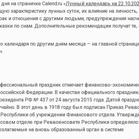
ня на страничке Calend.ru «
Лунный календарь на 22.10.20
ую характеристику лунных суток, их влияние на личность, 
брак и отношения с другими людьми, предупреждения нас
казки по снам. Дополнительные рекомендации получат те, 
 календаря по другим дням месяца — на главной страниц
».
рофессиональный праздник отмечает финансово-экономиче
оссийской Федерации. В качестве официального праздник
езидента РФ № 437 от 24 августа 2015 года. Датой праздн
учайно. В этот день в 1918 году был подписан Приказ Ревв
 Республики об учреждении Финансового отдела. Утвержд
совом отделе при Реввоенсовете Республики определяло 
озлагаемые на вновь образованный орган в системе