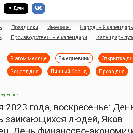
ь
Праздники
Именины
Народный календарь
ь
Производственные календари
Календарь пу
В этом месяце
Ежедневник
Открытка дн
Рецепт дня
Личный бренд
Проза дня
едневник
я 2023 года, воскресенье: Ден
ь заикающихся людей, Яков
ец, День финансово-экономич