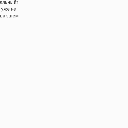
нальный»
 уже не
 а затем