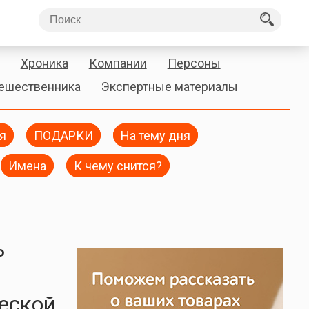
Хроника
Компании
Персоны
тешественника
Экспертные материалы
я
ПОДАРКИ
На тему дня
Имена
К чему снится?
ь
еской