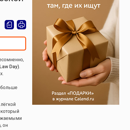
есомненно,
Law Day)
.
х.
ё больше
«лёгкой
, который
важаемыми
, он