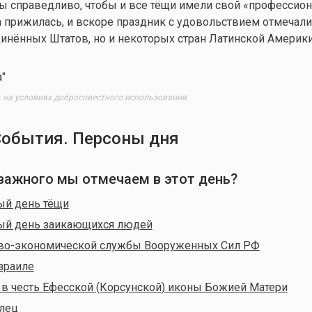
бы справедливо, чтобы и все тёщи имели свой «профессио
а прижилась, и вскоре праздник с удовольствием отмечали
инённых Штатов, но и некоторых стран Латинской Америки,
о: на условиях добросовестного использования
События. Персоны дня
о важного мы отмечаем в этот день?
й день тёщи
й день заикающихся людей
во-экономической службы Вооруженных Сил РФ
зраиле
в честь Ефесской (Корсунской) иконы Божией Матери
лец