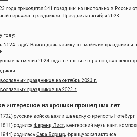
3 года приходится 241 праздник, из них только в России о
лный перечень праздников:
Праздники октября 2023
.
 году:
в 2024 году? Новогодние каникулы, майские праздники и 
й
унные затмения 2024 года: не так всё страшно, как некото
дники:
вославных праздников на октябрь 2023 г.
вославных праздников на 2023 г.
мое интересное из хроники прошедших лет
(1702)
русские войска взяли шведскую крепость Нотебург
(1811) родился
Ференц Лист
, венгерский музыкант, композ
(1844) родилась
Сapa Бернар
, французская актриса