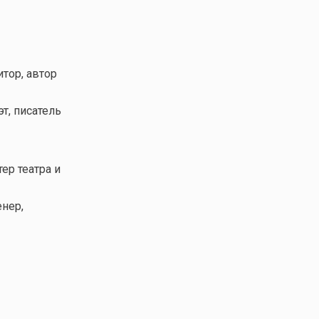
итор, автор
эт, писатель
тер театра и
енер,