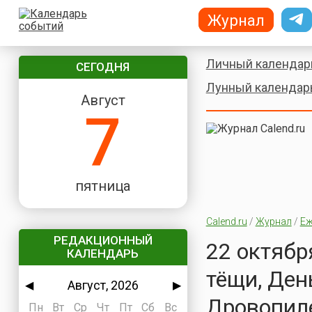
Журнал
Личный календар
СЕГОДНЯ
Лунный календар
Август
7
пятница
Calend.ru
/
Журнал
/
Еж
РЕДАКЦИОННЫЙ
22 октябр
КАЛЕНДАРЬ
тёщи, Ден
Август, 2026
◀
▶
Дровопил
Пн
Вт
Ср
Чт
Пт
Сб
Вс