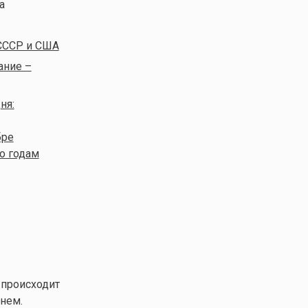
а
 СССР и США
ание –
ня:
бре
о годам
 происходит
нем.