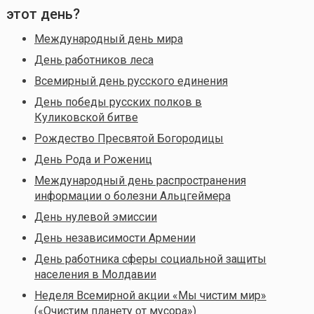
этот день?
Международный день мира
День работников леса
Всемирный день русского единения
День победы русских полков в
Куликовской битве
Рождество Пресвятой Богородицы
День Рода и Рожениц
Международный день распространения
информации о болезни Альцгеймера
День нулевой эмиссии
День независимости Армении
День работника сферы социальной защиты
населения в Молдавии
Неделя Всемирной акции «Мы чистим мир»
(«Очистим планету от мусора»)