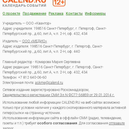
О проекте
Продвижение
Реклама
Контакты
Информеры
Учредитель — ООО «Квантор»
Адрес учредителя: 198516 Санкт-Петербург, г. Петергоф, Санкт-
Петербургский пр., д.60, лит.А, ч.п. 2-Н, оф. 432, 434
Издатель —
ООО «МЕДИО»
Адрес издателя: 198516 Санкт-Петербург, г. Петергоф, Санкт-
Петербургский пр., д.60, лит.А, ч.п. 2-Н, оф. 440
Главный редактор - Комарова Мария Сергеевна
Адрес редакции:
198516
Санкт-Петербург, г. Петергоф
,
Санкт-
Петербургский пр., д.60, лит.А, ч.п. 2-Н, оф. 432, 434
Телефон:
+7 812 640-06-60
Электронная почта:
askme@calend.ru
Сетевое издание зарегистрировано Роскомнадзором,
Свидетельство о регистрации СМИ Эл.N ФС77-56859 от 29.01.2014 г.
Использование любой информации CALEND.RU на веб-сайтах возможно
только при условии наличия у каждого скопированного материала активной
гиперссылки на страницу-источник.
Использование информации сайта в оффлайн-СМИ (радио, телевидение,
газеты и т.п.) требует
особого согласования
. Для согласования
отправьте
запрос
.