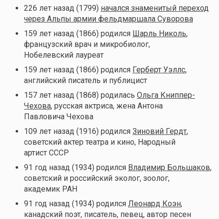
226 лет назад (1799)
начался знаменитый переход
через Альпы армии фельдмаршала Суворова
159 лет назад (1866) родился
Шарль Николь
,
французский врач и микробиолог,
Нобелевский лауреат
159 лет назад (1866) родился
Герберт Уэллс
,
английский писатель и публицист
157 лет назад (1868) родилась
Ольга Книппер-
Чехова
, русская актриса, жена Антона
Павловича Чехова
109 лет назад (1916) родился
Зиновий Гердт
,
советский актер театра и кино, Народный
артист СССР
91 год назад (1934) родился
Владимир Большаков
,
советский и российский эколог, зоолог,
академик РАН
91 год назад (1934) родился
Леонард Коэн
,
канадский поэт, писатель, певец, автор песен